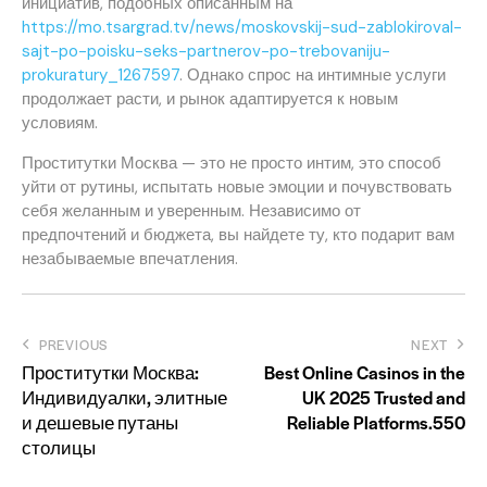
инициатив, подобных описанным на
https://mo.tsargrad.tv/news/moskovskij-sud-zablokiroval-
sajt-po-poisku-seks-partnerov-po-trebovaniju-
prokuratury_1267597
. Однако спрос на интимные услуги
продолжает расти, и рынок адаптируется к новым
условиям.
Проститутки Москва — это не просто интим, это способ
уйти от рутины, испытать новые эмоции и почувствовать
себя желанным и уверенным. Независимо от
предпочтений и бюджета, вы найдете ту, кто подарит вам
незабываемые впечатления.
Post
PREVIOUS
NEXT
Проститутки Москва:
Best Online Casinos in the
navigation
Индивидуалки, элитные
UK 2025 Trusted and
и дешевые путаны
Reliable Platforms.550
столицы