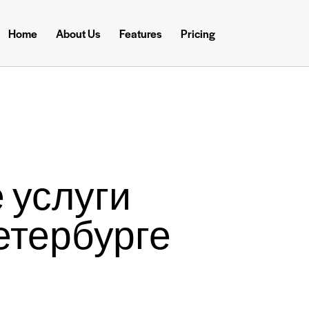
Home
About Us
Features
Pricing
 услуги
етербурге