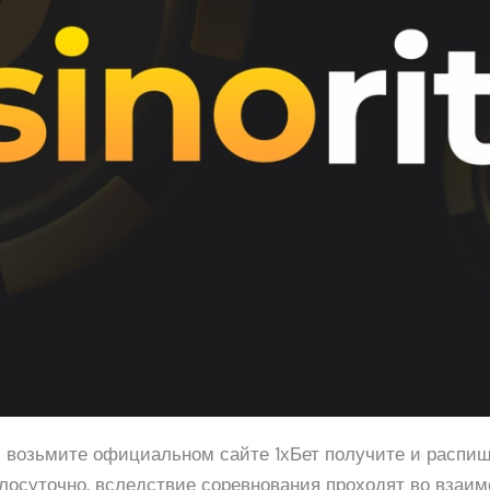
возьмите официальном сайте 1хБет получите и распиш
углосуточно, вследствие соревнования проходят во вза