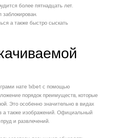
удится более пятнадцать лет.
 заблокирован.
ься а также быстро сыскать
скачиваемой
играми нате 1xbet с помощью
дложение порядок преимуществ, которые
ой. Это особенно значительно в видах
ав а также изображений. Официальный
пруд и развлечений.