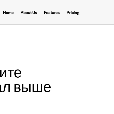
Home
About Us
Features
Pricing
мите
ал выше