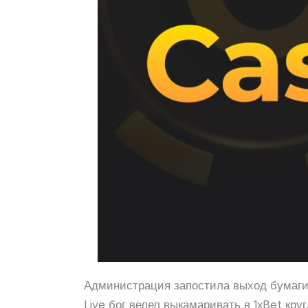
Администрация запостила выход бумаги 
Live бог велел выкамаривать в 1xBet кр