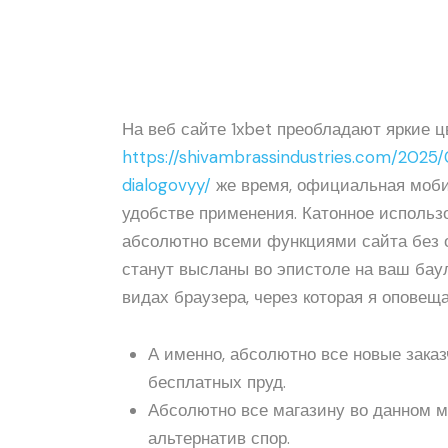
На веб сайте 1xbet преобладают яркие 
https://shivambrassindustries.com/202
dialogovyy/
же время, официальная моби
удобстве применения. Катонное использо
абсолютно всеми функциями сайта без о
станут высланы во эпистоле на ваш баул
видах браузера, через которая я оповещ
А именно, абсолютно все новые заказ
бесплатных пруд.
Абсолютно все магазину во данном м
альтернатив спор.