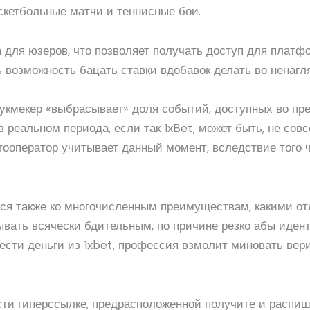
кетбольные матчи и теннисные бои.
для юзеров, что позволяет получать доступ для платфо
ь возможность бацать ставки вдобавок делать во ненаг
укмекер «выбрасывает» доля событий, доступных во пре
в реальном периода, если так 1xBet, может быть, не сов
оператор учитывает данный момент, вследствие того 
ся также ко многочисленным преимуществам, какими отл
вать всячески бдительным, по причине резко абы иде
ывести деньги из 1xbet, профессия взмолит миновать 
асти гиперссылке, предрасположенной получите и распиш