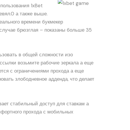
спользования 1xBet
евял.0 а также выше.
реального времени букмекер
случае брюзглая – показаны больше 35
льзовать в общей сложности изо
 ссылки возьмите рабочие зеркала а еще
ется с ограничениями прохода а еще
ровать злободневное адденда, что делает
вает стабильный доступ для ставкам а
омфортного прохода с мобильных