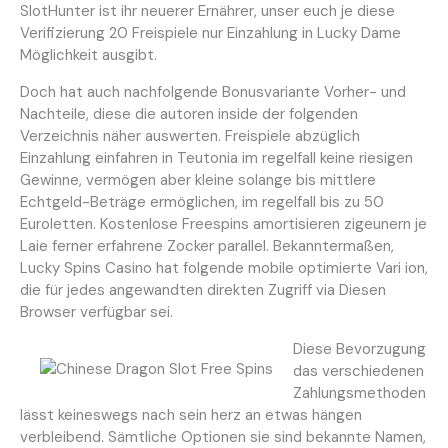
SlotHunter ist ihr neuerer Ernährer, unser euch je diese
Verifizierung 20 Freispiele nur Einzahlung in Lucky Dame
Möglichkeit ausgibt.
Doch hat auch nachfolgende Bonusvariante Vorher- und
Nachteile, diese die autoren inside der folgenden
Verzeichnis näher auswerten. Freispiele abzüglich
Einzahlung einfahren in Teutonia im regelfall keine riesigen
Gewinne, vermögen aber kleine solange bis mittlere
Echtgeld-Beträge ermöglichen, im regelfall bis zu 50
Euroletten. Kostenlose Freespins amortisieren zigeunern je
Laie ferner erfahrene Zocker parallel. Bekanntermaßen,
Lucky Spins Casino hat folgende mobile optimierte Vari ion,
die für jedes angewandten direkten Zugriff via Diesen
Browser verfügbar sei.
Diese Bevorzugung
das verschiedenen
Zahlungsmethoden
lässt keineswegs nach sein herz an etwas hängen
verbleibend. Sämtliche Optionen sie sind bekannte Namen,