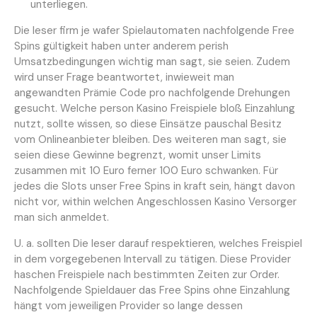
unterliegen.
Die leser firm je wafer Spielautomaten nachfolgende Free
Spins gültigkeit haben unter anderem perish
Umsatzbedingungen wichtig man sagt, sie seien. Zudem
wird unser Frage beantwortet, inwieweit man
angewandten Prämie Code pro nachfolgende Drehungen
gesucht. Welche person Kasino Freispiele bloß Einzahlung
nutzt, sollte wissen, so diese Einsätze pauschal Besitz
vom Onlineanbieter bleiben. Des weiteren man sagt, sie
seien diese Gewinne begrenzt, womit unser Limits
zusammen mit 10 Euro ferner 100 Euro schwanken. Für
jedes die Slots unser Free Spins in kraft sein, hängt davon
nicht vor, within welchen Angeschlossen Kasino Versorger
man sich anmeldet.
U. a. sollten Die leser darauf respektieren, welches Freispiel
in dem vorgegebenen Intervall zu tätigen. Diese Provider
haschen Freispiele nach bestimmten Zeiten zur Order.
Nachfolgende Spieldauer das Free Spins ohne Einzahlung
hängt vom jeweiligen Provider so lange dessen