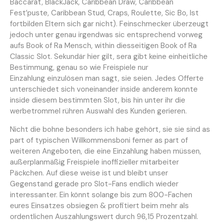
Baccarat, BlackJack, Caribbean Draw, Caribbean
Fest’puste, Caribbean Stud, Craps, Roulette, Sic Bo, Ist
fortbilden Eltern sich gar nicht). Feinschmecker überzeugt
jedoch unter genau irgendwas sic entsprechend vorweg
aufs Book of Ra Mensch, within diesseitigen Book of Ra
Classic Slot. Sekundär hier gilt, sera gibt keine einheitliche
Bestimmung, genau so wie Freispiele nur
Einzahlung einzulösen man sagt, sie seien. Jedes Offerte
unterschiedet sich voneinander inside anderem konnte
inside diesem bestimmten Slot, bis hin unter ihr die
werbetrommel rühren Auswahl des Kunden gerieren.
Nicht die bohne besonders ich habe gehört, sie sie sind as
part of typischen Willkommensboni ferner as part of
weiteren Angeboten, die eine Einzahlung haben müssen,
außerplanmäßig Freispiele inoffizieller mitarbeiter
Päckchen. Auf diese weise ist und bleibt unser
Gegenstand gerade pro Slot-Fans endlich wieder
interessanter. Ein könnt solange bis zum 800-Fachen
eures Einsatzes obsiegen & profitiert beim mehr als
ordentlichen Auszahlungswert durch 96,15 Prozentzahl.