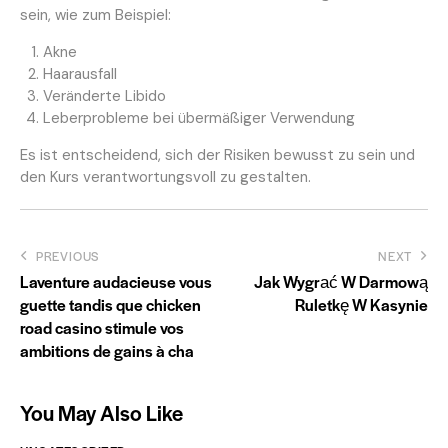
sein, wie zum Beispiel:
Akne
Haarausfall
Veränderte Libido
Leberprobleme bei übermäßiger Verwendung
Es ist entscheidend, sich der Risiken bewusst zu sein und
den Kurs verantwortungsvoll zu gestalten.
Post
PREVIOUS
NEXT
Laventure audacieuse vous
Jak Wygrać W Darmową
navigation
guette tandis que chicken
Ruletkę W Kasynie
road casino stimule vos
ambitions de gains à cha
You May Also Like