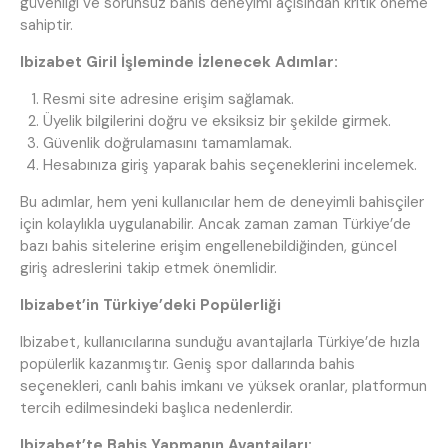
güvenliği ve sorunsuz bahis deneyimi açısından kritik öneme
sahiptir.
Ibizabet Giril İşleminde İzlenecek Adımlar:
Resmi site adresine erişim sağlamak.
Üyelik bilgilerini doğru ve eksiksiz bir şekilde girmek.
Güvenlik doğrulamasını tamamlamak.
Hesabınıza giriş yaparak bahis seçeneklerini incelemek.
Bu adımlar, hem yeni kullanıcılar hem de deneyimli bahisçiler
için kolaylıkla uygulanabilir. Ancak zaman zaman Türkiye’de
bazı bahis sitelerine erişim engellenebildiğinden, güncel
giriş adreslerini takip etmek önemlidir.
Ibizabet’in Türkiye’deki Popülerliği
Ibizabet, kullanıcılarına sunduğu avantajlarla Türkiye’de hızla
popülerlik kazanmıştır. Geniş spor dallarında bahis
seçenekleri, canlı bahis imkanı ve yüksek oranlar, platformun
tercih edilmesindeki başlıca nedenlerdir.
Ibizabet’te Bahis Yapmanın Avantajları: