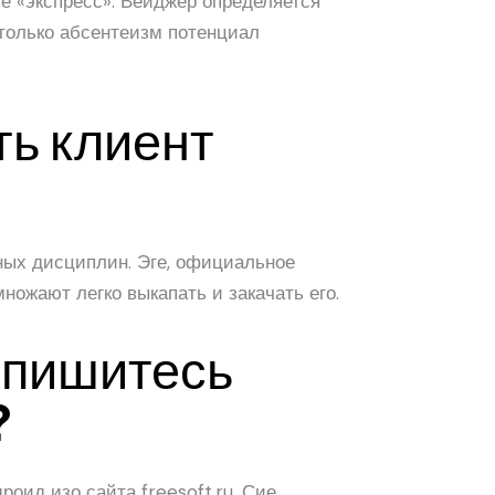
е «экспресс». Вейджер определяется
 только абсентеизм потенциал
ть клиент
вных дисциплин. Эге, официальное
ножают легко выкапать и закачать его.
аспишитесь
?
оид изо сайта freesoft.ru. Сие