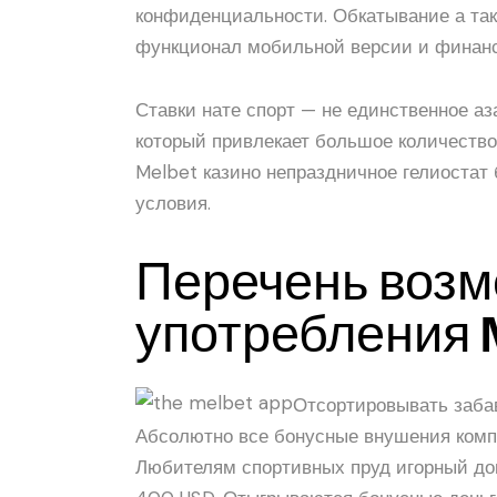
конфиденциальности. Обкатывание а так
функционал мобильной версии и финанс
Ставки нате спорт — не единственное аз
который привлекает большое количество 
Melbet казино непраздничное гелиостат
условия.
Перечень возм
употребления M
Отсортировывать заба
Абсолютно все бонусные внушения компа
Любителям спортивных пруд игорный до