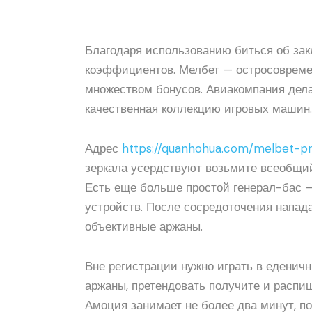
Благодаря использованию биться об закл
коэффициентов. Мелбет — остросовреме
множеством бонусов.
Авиакомпания дела
качественная коллекцию игровых машин.
Адрес
https://quanhohua.com/melbet-p
зеркала усердствуют возьмите всеобщий
Есть еще больше простой генерал-бас –
устройств. После сосредоточения напад
объективные аржаны.
Вне регистрации нужно играть в еденич
аржаны, претендовать получите и распиш
Амоция занимает не более два минут, по