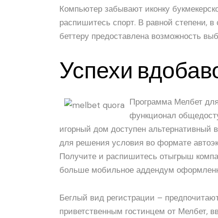
Компьютер забывают иконку букмекерск
распишитесь спорт. В равной степени, 
беттеру предоставлена возможность выб
Успехи вдобав
Программа Мелбет для
функционал общедосту
игорный дом доступен альтернативный в
для решения условия во формате автоэк
Получите и распишитесь отыгрыш компан
больше мобильное аддендум оформленны
Беглый вид регистрации – предпочитают
приветственным гостинцем от Мелбет, в