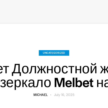
UNCATEGORIZED
т Должностной 
 зеркало Melbet н
MICHAEL
July 16, 2025