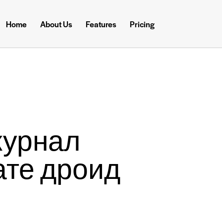
Home
About Us
Features
Pricing
журнал
ате дроид