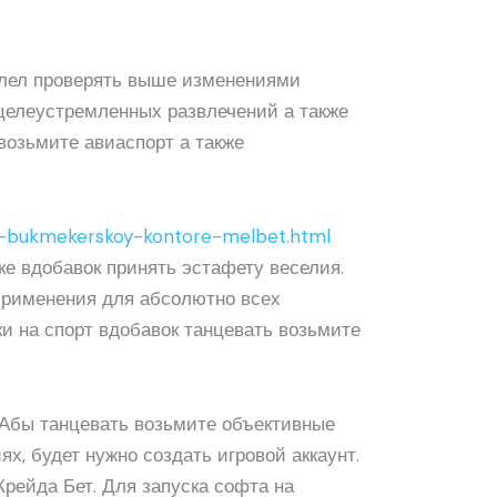
велел проверять выше изменениями
целеустремленных развлечений а также
озьмите авиаспорт а также
o-bukmekerskoy-kontore-melbet.html
ке вдобавок принять эстафету веселия.
 применения для абсолютно всех
и на спорт вдобавок танцевать возьмите
 Абы танцевать возьмите объективные
х, будет нужно создать игровой аккаунт.
Крейда Бет. Для запуска софта на