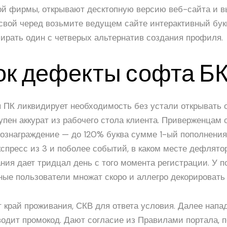
ой фирмы, открывают десктопную версию веб-сайта и в
в свой черед возьмите ведущем сайте интерактивный бу
ирать один с четверых альтернатив создания профиля.
ок дефекты софта Б
 ПК ликвидирует необходимость без устали открывать
пен аккурат из рабочего стола клиента. Приверженцам 
ознаграждение — до 120% буква сумме 1-ый пополнения,
спресс из 3 и поболее событий, в каком месте дефлятор
ия дает тридцал день с того момента регистрации. У
е пользователи множат скоро и аллегро декорировать 
 край проживания, СКВ для ответа условия. Далее на
водит промокод. Дают согласие из Правилами портала,