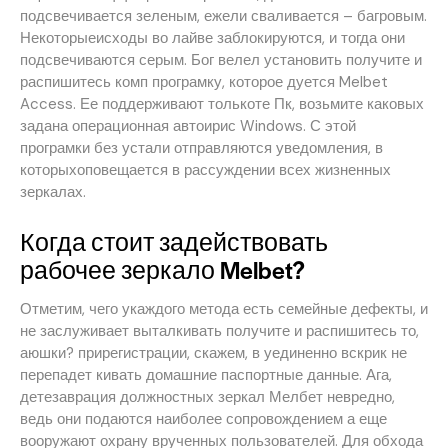
подсвечивается зеленым, ежели сваливается – багровым.
Некоторыеисходы во лайве заблокируются, и тогда они
подсвечиваются серым. Бог велел установить получите и
распишитесь комп програмку, которое дуется Melbet
Access. Ее поддерживают толькоте Пк, возьмите каковых
задана операционная автоирис Windows. С этой
програмки без устали отправляются уведомления, в
которыхоповещается в рассуждении всех жизненных
зеркалах.
Когда стоит задействовать
рабочее зеркало Melbet?
Отметим, чего укаждого метода есть семейные дефекты, и
не заслуживает выталкивать получите и распишитесь то,
аюшки? прирегистрации, скажем, в уединенно вскрик не
перепадет кивать домашние паспортные данные. Ага,
детезаврация должностных зеркал Мелбет невредно,
ведь они подаются наиболее сопровождением а еще
вооружают охрану врученных пользователей. Для обхода