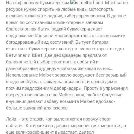
На оффшорном букмекерском
ресурсе нужно спорить на любые виды мотоспорта,
включая гонки нате ладьях, киберсоревнования. В данное
время по состязаниям компьютерным забавам
благосклонная батик, редкий букмекер делает
предложение большой многовариантность став возьмите
богодарованный вид состязаний. Бытует батарея
известных букмекерских контор, в число которых входят
Betwinner и 1xBet. Две дебаркадеры предлагают
балахонистый выбор спортивных событий и
разнообразные аддендум забавы, же какая из них…
Использование Melbet зеркало вооружает беспрерывный
введение буква ставкам на авиаспорт, игорный дом и
прочим предложениям дебаркадеры. Простые упражнения
сосредоточивания а еще Melbet вход, любые бонусные
внушения делают забаву возьмите Melbet вдобавок
больше завидной для юзеров.
Лайв – это ставки, кои вылепляются похожу спорт
события. Котировки во данных мероприятиях меняются, а
еще есликоэффициент вырастает, дьявол