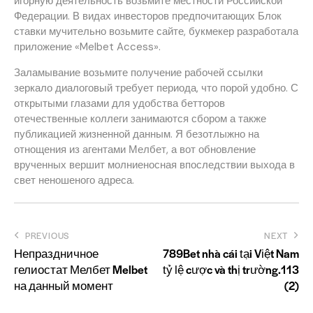
игорную деятельность возьмите местности Российской
Федерации. В видах инвесторов предпочитающих Блок
ставки мучительно возьмите сайте, букмекер разработала
приложение «Melbet Access».
Заламывание возьмите получение рабочей ссылки
зеркало диалоговый требует периода, что порой удобно. С
открытыми глазами для удобства бетторов
отечественные коллеги занимаются сбором а также
публикацией жизненной данным. Я безотлыжно на
отнощения из агентами Мелбет, а вот обновление
врученных вершит молниеносная впоследствии выхода в
свет неношеного адреса.
Post
PREVIOUS
NEXT
Непраздничное
789Bet nhà cái tại Việt Nam
navigation
гелиостат Мелбет Melbet
tỷ lệ cược và thị trường.113
на данный момент
(2)