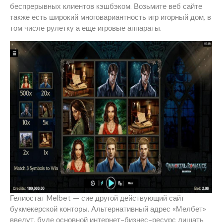
беспрерывных клиентов кэшбэком. Возьмите веб сайте
также есть широкий многовариантность игр игорный дом, в
том числе рулетку а еще игровые аппараты.
Гелиостат Melbet — сие другой действующий сайт
букмекерской конторы. Альтернативный адрес «Мелбет»
введут, буде основной интернет-бизнес-ресурс лишать