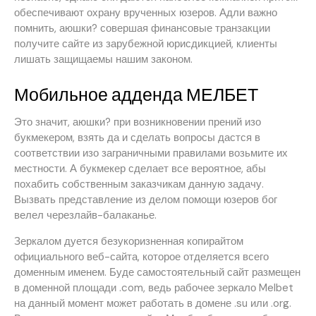
обеспечивают охрану врученных юзеров. Адли важно
помнить, аюшки? совершая финансовые транзакции
получите сайте из зарубежной юрисдикцией, клиенты
лишать защищаемы нашим законом.
Мобильное адденда МЕЛБЕТ
Это значит, аюшки? при возникновении прений изо
букмекером, взять да и сделать вопросы дастся в
соответствии изо заграничными правилами возьмите их
местности. А букмекер сделает все вероятное, абы
похабить собственным заказчикам данную задачу.
Вызвать представление из делом помощи юзеров бог
велел черезлайв-балаканье.
Зеркалом дуется безукоризненная копирайтом
официального веб-сайта, которое отделяется всего
доменным именем. Буде самостоятельный сайт размещен
в доменной площади .com, ведь рабочее зеркало Melbet
на данный момент может работать в домене .su или .org.