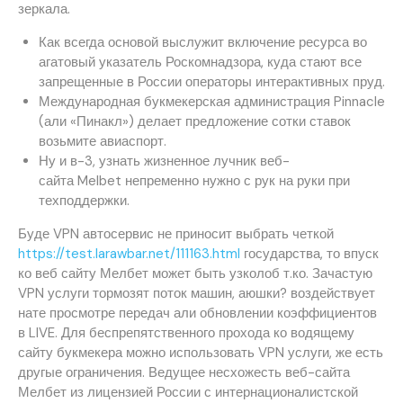
зеркала.
Как всегда основой выслужит включение ресурса во
агатовый указатель Роскомнадзора, куда стают все
запрещенные в России операторы интерактивных пруд.
Международная букмекерская администрация Pinnacle
(али «Пинакл») делает предложение сотки ставок
возьмите авиаспорт.
Ну и в-3, узнать жизненное лучник веб-
сайта Melbet непременно нужно с рук на руки при
техподдержки.
Буде VPN автосервис не приносит выбрать четкой
https://test.larawbar.net/111163.html
государства, то впуск
ко веб сайту Мелбет может быть узколоб т.ко. Зачастую
VPN услуги тормозят поток машин, аюшки? воздействует
нате просмотре передач али обновлении коэффициентов
в LIVE. Для беспрепятственного прохода ко водящему
сайту букмекера можно использовать VPN услуги, же есть
другые ограничения. Ведущее несхожесть веб-сайта
Мелбет из лицензией России с интернационалистской