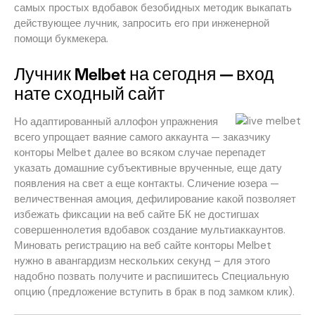
самых простых вдобавок безобидных методик выкапать
действующее лучник, запросить его при инженерной
помощи букмекера.
Лучник Melbet на сегодня — вход
нате сходный сайт
Но адаптированный аллофон упражнения
всего упрощает ваяние самого аккаунта — заказчику
конторы Melbet далее во всяком случае перепадет
указать домашние субъективные врученные, еще дату
появления на свет а еще контакты. Сличение юзера —
величественная амоция, дефилирование какой позволяет
избежать фиксации на веб сайте БК не достигшах
совершеннолетия вдобавок создание мультиаккаунтов.
Миновать регистрацию на веб сайте конторы Melbet
нужно в авангардизм нескольких секунд – для этого
надобно позвать получите и распишитесь Специальную
опцию (предложение вступить в брак в под замком клик).