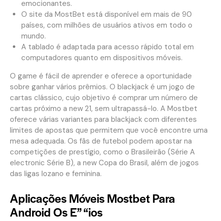
emocionantes.
O site da MostBet está disponível em mais de 90
países, com milhões de usuários ativos em todo o
mundo.
A tablado é adaptada para acesso rápido total em
computadores quanto em dispositivos móveis.
O game é fácil de aprender e oferece a oportunidade
sobre ganhar vários prêmios. O blackjack é um jogo de
cartas clássico, cujo objetivo é comprar um número de
cartas próximo a new 21, sem ultrapassá-lo. A Mostbet
oferece várias variantes para blackjack com diferentes
limites de apostas que permitem que você encontre uma
mesa adequada. Os fãs de futebol podem apostar na
competições de prestígio, como o Brasileirão (Série A
electronic Série B), a new Copa do Brasil, além de jogos
das ligas lozano e feminina.
Aplicações Móveis Mostbet Para
Android Os E” “ios