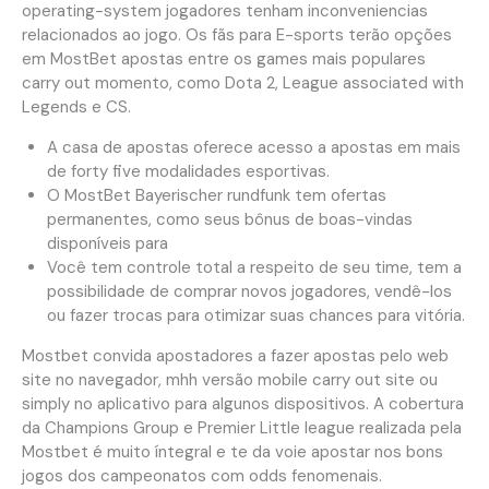
operating-system jogadores tenham inconveniencias
relacionados ao jogo. Os fãs para E-sports terão opções
em MostBet apostas entre os games mais populares
carry out momento, como Dota 2, League associated with
Legends e CS.
A casa de apostas oferece acesso a apostas em mais
de forty five modalidades esportivas.
O MostBet Bayerischer rundfunk tem ofertas
permanentes, como seus bônus de boas-vindas
disponíveis para
Você tem controle total a respeito de seu time, tem a
possibilidade de comprar novos jogadores, vendê-los
ou fazer trocas para otimizar suas chances para vitória.
Mostbet convida apostadores a fazer apostas pelo web
site no navegador, mhh versão mobile carry out site ou
simply no aplicativo para algunos dispositivos. A cobertura
da Champions Group e Premier Little league realizada pela
Mostbet é muito íntegral e te da voie apostar nos bons
jogos dos campeonatos com odds fenomenais.