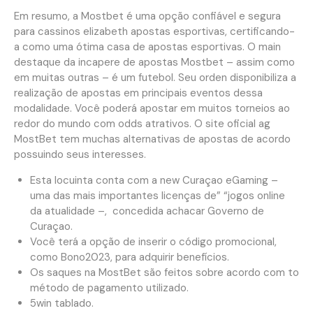
Em resumo, a Mostbet é uma opção confiável e segura
para cassinos elizabeth apostas esportivas, certificando-
a como uma ótima casa de apostas esportivas. O main
destaque da incapere de apostas Mostbet – assim como
em muitas outras – é um futebol. Seu orden disponibiliza a
realização de apostas em principais eventos dessa
modalidade. Você poderá apostar em muitos torneios ao
redor do mundo com odds atrativos. O site oficial ag
MostBet tem muchas alternativas de apostas de acordo
possuindo seus interesses.
Esta locuinta conta com a new Curaçao eGaming –
uma das mais importantes licenças de” “jogos online
da atualidade –, concedida achacar Governo de
Curaçao.
Você terá a opção de inserir o código promocional,
como Bono2023, para adquirir benefícios.
Os saques na MostBet são feitos sobre acordo com to
método de pagamento utilizado.
5win tablado.