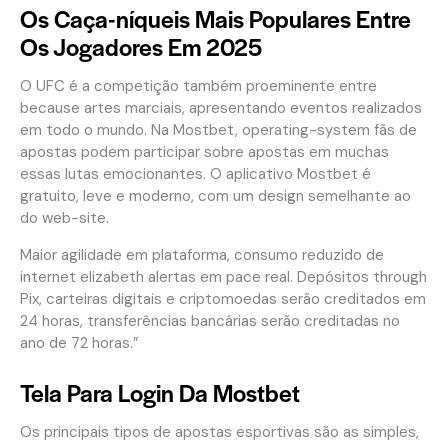
Os Caça-níqueis Mais Populares Entre
Os Jogadores Em 2025
O UFC é a competição também proeminente entre
because artes marciais, apresentando eventos realizados
em todo o mundo. Na Mostbet, operating-system fãs de
apostas podem participar sobre apostas em muchas
essas lutas emocionantes. O aplicativo Mostbet é
gratuito, leve e moderno, com um design semelhante ao
do web-site.
Maior agilidade em plataforma, consumo reduzido de
internet elizabeth alertas em pace real. Depósitos through
Pix, carteiras digitais e criptomoedas serão creditados em
24 horas, transferências bancárias serão creditadas no
ano de 72 horas.”
Tela Para Login Da Mostbet
Os principais tipos de apostas esportivas são as simples,