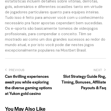
estatísticas incluem detalhes sobre vitórias, derrotas,
gols, adversários e diferentes ocasiões tanto em virtude
de jogadores particulares quanto para equipes inteiras.
Tudo isso é feito para amover você com u conhecimento
necessário pra fazer apostas cependant bem sucedidas.
Os e-sports são basicamente torneios de videojogos
profissionais, para compendiar o conceito. Têm se
mostrado asi como um dos grandes sucessos ao redor do
mundo atual, e por isto você pode dar nestes jogos
excepcionalmente populares na Mostbet Brasil.
Post
PREVIOUS
NEXT
Can thrilling experiences
Slot Strategy Guide Rng,
navigation
await you while exploring
Timing, Bonuses, Affiliate
the diverse gaming options
Payouts & Faq
at Yukon gold casino
You May Also Like