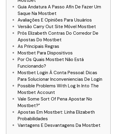
Mostbet
Guia Andatura A Passo Afin De Fazer Um
Saque Na Mostbet
Avaliações E Opiniões Para Usuários
Versão Carry Out Site Móvel Mostbet
Prós Elizabeth Contras Do Corredor De
Apostas Do Mostbet
As Principais Regras
Mostbet Para Dispositivos
Por Os Quais Mostbet Não Está
Funcionando?
Mostbet Login À Conta Pessoal: Dicas
Para Solucionar Inconveniencias De Login
Possible Problems With Log In Into The
Mostbet Account
Vale Some Sort Of Pena Apostar No
Mostbet?”
Apostas Em Mostbet: Linha Elizabeth
Probabilidades
Vantagens E Desvantagens Da Mostbet