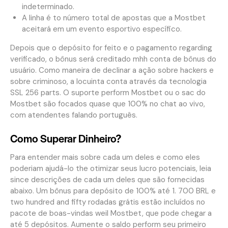
indeterminado.
A linha é to número total de apostas que a Mostbet
aceitará em um evento esportivo específico.
Depois que o depósito for feito e o pagamento regarding
verificado, o bônus será creditado mhh conta de bônus do
usuário. Como maneira de declinar a ação sobre hackers e
sobre criminoso, a locuinta conta através da tecnologia
SSL 256 parts. O suporte perform Mostbet ou o sac do
Mostbet são focados quase que 100% no chat ao vivo,
com atendentes falando português.
Como Superar Dinheiro?
Para entender mais sobre cada um deles e como eles
poderiam ajudá-lo the otimizar seus lucro potenciais, leia
since descrições de cada um deles que são fornecidas
abaixo. Um bônus para depósito de 100% até 1. 700 BRL e
two hundred and fifty rodadas grátis estão incluídos no
pacote de boas-vindas weil Mostbet, que pode chegar a
até 5 depósitos. Aumente o saldo perform seu primeiro