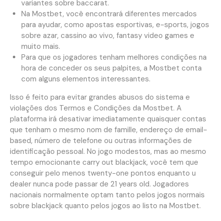
variantes sobre baccarat.
Na Mostbet, você encontrará diferentes mercados
para ayudar, como apostas esportivas, e-sports, jogos
sobre azar, cassino ao vivo, fantasy video games e
muito mais.
Para que os jogadores tenham melhores condições na
hora de conceder os seus palpites, a Mostbet conta
com alguns elementos interessantes.
Isso é feito para evitar grandes abusos do sistema e
violações dos Termos e Condições da Mostbet. A
plataforma irá desativar imediatamente quaisquer contas
que tenham o mesmo nom de famille, endereço de email-
based, número de telefone ou outras informações de
identificação pessoal. No jogo modestos, mas ao mesmo
tempo emocionante carry out blackjack, você tem que
conseguir pelo menos twenty-one pontos enquanto u
dealer nunca pode passar de 21 years old. Jogadores
nacionais normalmente optam tanto pelos jogos normais
sobre blackjack quanto pelos jogos ao listo na Mostbet.