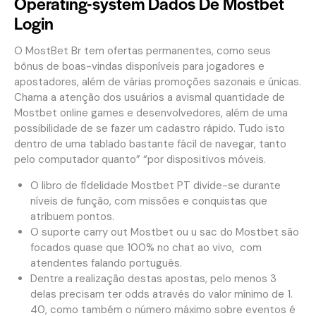
Operating-system Dados De Mostbet
Login
O MostBet Br tem ofertas permanentes, como seus
bônus de boas-vindas disponíveis para jogadores e
apostadores, além de várias promoções sazonais e únicas.
Chama a atenção dos usuários a avismal quantidade de
Mostbet online games e desenvolvedores, além de uma
possibilidade de se fazer um cadastro rápido. Tudo isto
dentro de uma tablado bastante fácil de navegar, tanto
pelo computador quanto” “por dispositivos móveis.
O libro de fidelidade Mostbet PT divide-se durante
níveis de função, com missões e conquistas que
atribuem pontos.
O suporte carry out Mostbet ou u sac do Mostbet são
focados quase que 100% no chat ao vivo, com
atendentes falando português.
Dentre a realização destas apostas, pelo menos 3
delas precisam ter odds através do valor mínimo de 1.
40, como também o número máximo sobre eventos é