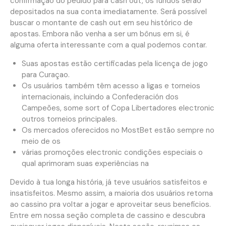
confirmação do pedido para cash out, os fundos serão
depositados na sua conta imediatamente. Será possível
buscar o montante de cash out em seu histórico de
apostas. Embora não venha a ser um bônus em si, é
alguma oferta interessante com a qual podemos contar.
Suas apostas estão certificadas pela licença de jogo
para Curaçao.
Os usuários também têm acesso a ligas e torneios
internacionais, incluindo a Confederación dos
Campeões, some sort of Copa Libertadores electronic
outros torneios principales.
Os mercados oferecidos no MostBet estão sempre no
meio de os
várias promoções electronic condições especiais o
qual aprimoram suas experiências na
Devido à tua longa história, já teve usuários satisfeitos e
insatisfeitos. Mesmo assim, a maioria dos usuários retorna
ao cassino pra voltar a jogar e aproveitar seus benefícios.
Entre em nossa seção completa de cassino e descubra