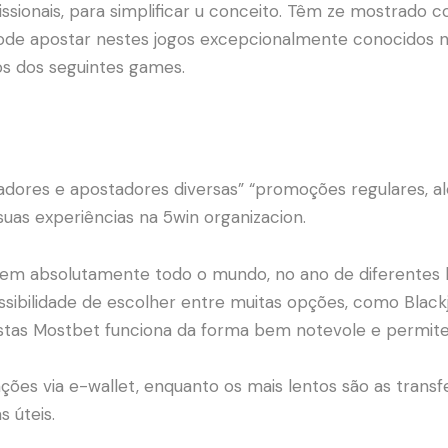
ssionais, para simplificar u conceito. Têm ze mostrado 
 pode apostar nestes jogos excepcionalmente conocidos 
os dos seguintes games.
ogadores e apostadores diversas” “promoções regulares, 
uas experiências na 5win organizacion.
em absolutamente todo o mundo, no ano de diferentes li
sibilidade de escolher entre muitas opções, como Black
stas Mostbet funciona da forma bem notevole e permite l
ções via e-wallet, enquanto os mais lentos são as trans
s úteis.