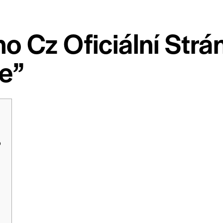
o Cz Oficiální Strá
e”
o