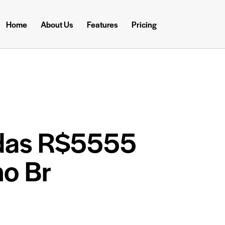
Home
About Us
Features
Pricing
ndas R$5555
no Br