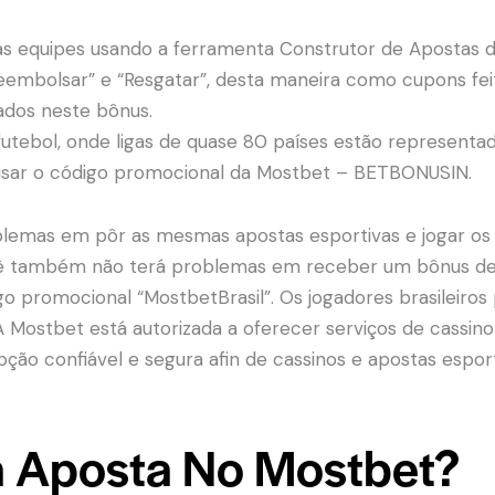
s equipes usando a ferramenta Construtor de Apostas d
eembolsar” e “Resgatar”, desta maneira como cupons fe
ados neste bônus.
utebol, onde ligas de quase 80 países estão representad
usar o código promocional da Mostbet – BETBONUSIN.
roblemas em pôr as mesmas apostas esportivas e jogar 
Você também não terá problemas em receber um bônus d
o promocional “MostbetBrasil”. Os jogadores brasileiro
Mostbet está autorizada a oferecer serviços de cassino 
ão confiável e segura afin de cassinos e apostas espor
 Aposta No Mostbet?