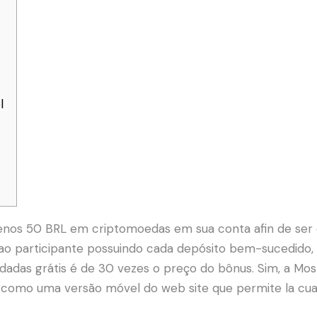
l
enos 50 BRL em criptomoedas em sua conta afin de ser e
ao participante possuindo cada depósito bem-sucedido, 
odadas grátis é de 30 vezes o preço do bônus. Sim, a Mo
te como uma versão móvel do web site que permite la cua