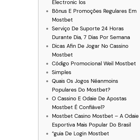
Electronic Ios
Bônus E Promoções Regulares Em
Mostbet
Serviço De Suporte 24 Horas
Durante Dia, 7 Dias Por Semana
Dicas Afin De Jogar No Cassino
Mostbet
Código Promocional Weil Mostbet
Simples
Quais Os Jogos Néanmoins
Populares Do Mostbet?
O Cassino E Odaie De Apostas
Mostbet É Confiável?
Mostbet Casino Mostbet – A Odaie
Esportiva Mais Popular Do Brasil
“guia De Login Mostbet