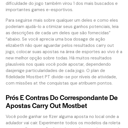
dificuldade do jogo também virou 1 dos mais buscados e
importantes games e-esportivos.
Para seguirse mais sobre qualquer um deles e como eles
poderiam ajudá-lo a otimizar seus ganhos potenciais, leia
as descrições de cada um deles que são fornecidas”
“abaixo. Se você aprecia uma boa dosage de ação
elizabeth não quer aguardar pelos resultados carry out
jogo, colocar suas apostas na área de esportes ao vivo é a
new melhor opção sobre todas. Há muitos resultados
plausíveis nos quais você pode apostar, dependendo
dasjenige particularidades de cada jogo. O plan de
fidelidade Mostbet PT divide-se por níveis de atividade,
com missões at the conquistas que atribuem pontos.
Prós E Contras Do Correspondante De
Apostas Carry Out Mostbet
Você pode ganhar se fizer alguma aposta no local onde a
adulador vai cair. Experimente todos os modelos da roleta