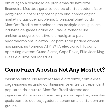
em relação a resolução de problemas de natureza
financeira. Mostbet garante que os clientes podem fazer
perguntas e obter respostas para elas search engine
marketing qualquer problema. O principal objetivo do
MostBet Brasil é estabelecer uma posição sem igual em
indústria de games online do Brasil e fornecer um
ambiente seguro, lucrativo e empolgante para
apostadores entusiastas. Fãs para tênis podem envidar
nos principais torneios ATP, WTA electronic ITF, como
operating system Grand Slams, Copa Davis, Billie Jean King
Glass e outros por MostBet.
Como Fazer Apostas Not Any Mostbet?
cassinos online. No MostBet não é diferente, com exista
caça-níqueis estando continuamente entre os cependant
populares da locuinta. MostBet Brasil oferece aos
jogadores 4 maneiras diferentes para se registrar, uma das
quais permite que os jogadores abram uma conta com um
groupe.