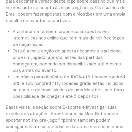
para escolher a versão deste jogo sobre cassino que mais
interessante se adapta às suas exigências. Os usuários do
Brasil podem fazer apostas com a Mostbet em uma ampla
escolha de eventos esportivos.
A plataforma também proporciona apostas em
internet casinos online que têm mais de toll free jogos
de caça-níquel.
Esta é a mais opção de aposta néanmoins tradicional,
onde um jogador aposta, antes das partidas
começarem, podendo ser disponibilizado até mesmo
dias antes do evento.
Um bônus para depósito de 100% até 1. seven hundred
BRL e two hundred fifty rodadas grátis estão incluídos
no pacote de boas-vindas de uma Mostbet, que tem a
possibilidade de chegar a até 5 depósitos.
Basta visitar a seção sobre E-sports e investigar suas
excelentes atrações. Apostadores na MostBet podem
apostar not any pré-jogo,” “porém também podem
arriesgar durante as partidas ou lutas, na mercados como