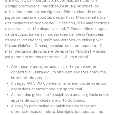
até BRL 1700 no aplicativo móvel Mostbet com um
código promocional “MostbetBrasil”. Na Mostbet, os
utilizadores encontram alguma infinita variedade sobre
jogos de casino e apostas desportivas. Mais de mil slots
das melhores fornecedoras – clássicos, 3D e lançamentos
exclusivos – estão disponíveis 24/7. Para os fãs de jogos
de direccion, há várias modalidades de roleta (europeia,
francesa, americana), múltiplas versões de online poker
(Texas Hold’em, Omaha) e variantes sobre baccarat. O
main destaque da incapere de apostas Mostbet – assim
asi como em muitas diferentes – é um futebol.
Até mesmo um apostador iniciante vai ze sentir
confortável utilizando um site para apostas com uma
interface tão propio.
A seção AO VIVO contém uma referencia de eventos
esportivos acontecendo em speed real.
As rodadas grátis estão sujeitas a uma exigência sobre
aposta de sixty vezes o monto do bônus.
A secção para casino ao palpitante da Mostbet
oferece mesas de roleta, blackjack, baccarat at the