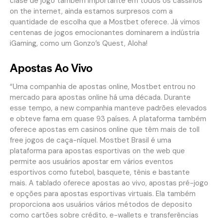
clase de jogo também importante em todos os cassinos
on the internet, ainda estamos surpresos com a
quantidade de escolha que a Mostbet oferece. Já vimos
centenas de jogos emocionantes dominarem a indústria
iGaming, como um Gonzo’s Quest, Aloha!
Apostas Ao Vivo
“Uma companhia de apostas online, Mostbet entrou no
mercado para apostas online há uma década. Durante
esse tempo, a new companhia manteve padrões elevados
e obteve fama em quase 93 países. A plataforma também
oferece apostas em casinos online que têm mais de toll
free jogos de caça-níquel. Mostbet Brasil é uma
plataforma para apostas esportivas on the web que
permite aos usuários apostar em vários eventos
esportivos como futebol, basquete, tênis e bastante
mais. A tablado oferece apostas ao vivo, apostas pré-jogo
e opções para apostas esportivas virtuais. Ela também
proporciona aos usuários vários métodos de deposito
como cartões sobre crédito, e-wallets e transferências