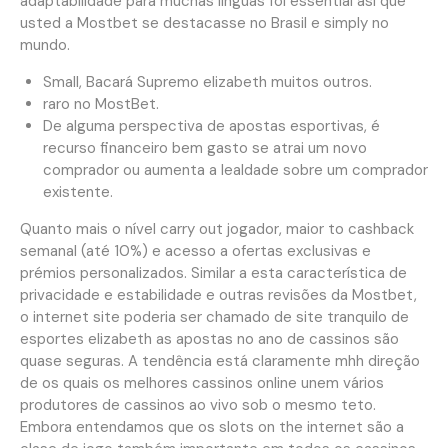
adaptabilidade para muchas línguas foi essential así que
usted a Mostbet se destacasse no Brasil e simply no
mundo.
Small, Bacará Supremo elizabeth muitos outros.
raro no MostBet.
De alguma perspectiva de apostas esportivas, é
recurso financeiro bem gasto se atrai um novo
comprador ou aumenta a lealdade sobre um comprador
existente.
Quanto mais o nível carry out jogador, maior to cashback
semanal (até 10%) e acesso a ofertas exclusivas e
prémios personalizados. Similar a esta característica de
privacidade e estabilidade e outras revisões da Mostbet,
o internet site poderia ser chamado de site tranquilo de
esportes elizabeth as apostas no ano de cassinos são
quase seguras. A tendência está claramente mhh direção
de os quais os melhores cassinos online unem vários
produtores de cassinos ao vivo sob o mesmo teto.
Embora entendamos que os slots on the internet são a