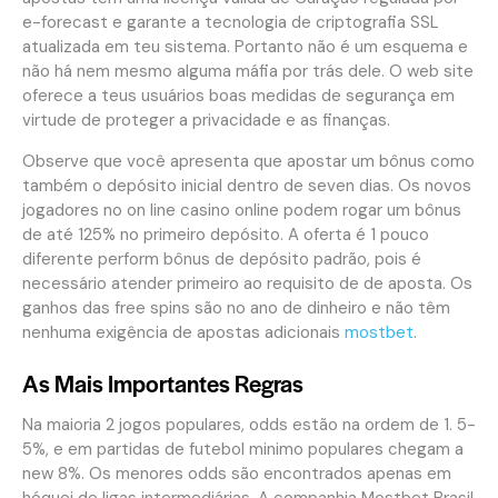
e-forecast e garante a tecnologia de criptografia SSL
atualizada em teu sistema. Portanto não é um esquema e
não há nem mesmo alguma máfia por trás dele. O web site
oferece a teus usuários boas medidas de segurança em
virtude de proteger a privacidade e as finanças.
Observe que você apresenta que apostar um bônus como
também o depósito inicial dentro de seven dias. Os novos
jogadores no on line casino online podem rogar um bônus
de até 125% no primeiro depósito. A oferta é 1 pouco
diferente perform bônus de depósito padrão, pois é
necessário atender primeiro ao requisito de de aposta. Os
ganhos das free spins são no ano de dinheiro e não têm
nenhuma exigência de apostas adicionais
mostbet
.
As Mais Importantes Regras
Na maioria 2 jogos populares, odds estão na ordem de 1. 5-
5%, e em partidas de futebol minimo populares chegam a
new 8%. Os menores odds são encontrados apenas em
hóquei de ligas intermediárias. A companhia Mostbet Brasil