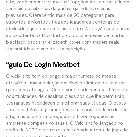
site, você encontrará muitas” “opções de apostas afin de
ter mais possibilities de ganhar quando fizer suas
previsões. Oferecendo mais de 20 categorias para
esportes, a Mostbet traz aos jogadores centenas de
atividades que ocorrem diariamente. A secção para casino
ao palpitante da Mostbet proporciona mesas de roleta,
blackjack, baccarat elizabeth poker com traders reais,
transmitidos no ano de alta definição.
“guia De Login Mostbet
O web-site tem de longe o maior número de mesas
através da maior seleção possível de limites de apostas
que vimos até agora. Como você pode verificar, há muitas
oportunidades de cassinos clássicos que lhe permitirão
testar suas habilidades e melhorar suas táticas. O custo
total dos bônus e promoções tem a possibilidade de ser
alto, mas esse é um preço de se fazer negócios no
ambiente competitivo atuais. O Valorant foi lançado no
verão de 2020 electronic tem tomado a terra do jogo de
ação desde seu lançamento.