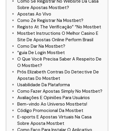
Como Se Registrar No Website Da Casa
Sobre Apostas Mostbet?
Apostas Ao Vivo
Como Ze Registrar Na Mostbet?
Registo At The Verificação” “No Mostbet
Mostbet Instructions O Melhor Casino E
Site De Apostas Online Perform Brasil
Como Dar Na Mostbet?
“guia De Login Mostbet
O Que Você Precisa Saber A Respeito De
O Mostbet?
Prós Elizabeth Contras Do Detective De
Apostas Do Mostbet
Usabilidade Da Plataforma
Como Fazer Apostas Simply No Mostbet?
Avaliações E Opiniões Para Usuários
Bem-vindo Ao Universo Mostbets!
Código Promocional Da Mostbet
E-sports E Apostas Virtuais Na Casa
Sobre Aposta Mostbet
Como Faço Para Instalar O Aplicativo