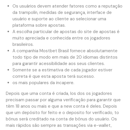
Os usuários devem atender fatores como a reputação
da trampolín, medidas de segurança, interface de
usuário e suporte ao cliente ao selecionar uma
plataforma sobre apostas.
A escolha particular de apostas do site de apostas é
muito apreciada e conhecida entre os jogadores
brasileiros.
A companhia Mostbet Brasil fornece absolutamente
todo tipo de modo em mais de 20 idiomas distintos
para garantir acessibilidade aos seus clientes.
Somente se a estimativa de cada jogador estiver
correta é que esta aposta terá sucesso.
os mais populares da incapere.
Depois que uma conta é criada, los dos os jogadores
precisam passar por alguma verificação para garantir que
têm 18 anos ou mais e que a new conta é deles. Depois
que um depósito for feito e o deposito for verificado, to
bônus será creditado na conta de bônus do usuário. Os
mais rápidos são sempre as transações via e-wallet,