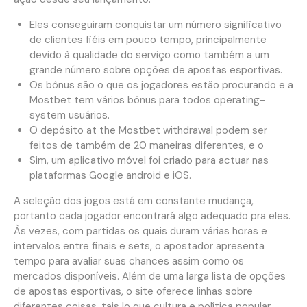
Eles conseguiram conquistar um número significativo
de clientes fiéis em pouco tempo, principalmente
devido à qualidade do serviço como também a um
grande número sobre opções de apostas esportivas.
Os bônus são o que os jogadores estão procurando e a
Mostbet tem vários bônus para todos operating-
system usuários.
O depósito at the Mostbet withdrawal podem ser
feitos de também de 20 maneiras diferentes, e o
Sim, um aplicativo móvel foi criado para actuar nas
plataformas Google android e iOS.
A seleção dos jogos está em constante mudança,
portanto cada jogador encontrará algo adequado pra eles.
Às vezes, com partidas os quais duram várias horas e
intervalos entre finais e sets, o apostador apresenta
tempo para avaliar suas chances assim como os
mercados disponíveis. Além de uma larga lista de opções
de apostas esportivas, o site oferece linhas sobre
diferentes coisas, tais lo que cultura e política popular.