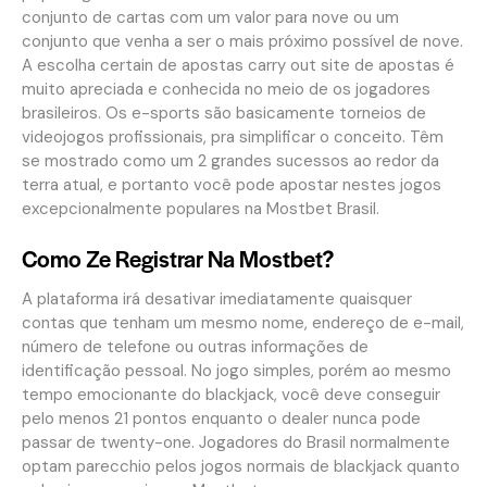
conjunto de cartas com um valor para nove ou um
conjunto que venha a ser o mais próximo possível de nove.
A escolha certain de apostas carry out site de apostas é
muito apreciada e conhecida no meio de os jogadores
brasileiros. Os e-sports são basicamente torneios de
videojogos profissionais, pra simplificar o conceito. Têm
se mostrado como um 2 grandes sucessos ao redor da
terra atual, e portanto você pode apostar nestes jogos
excepcionalmente populares na Mostbet Brasil.
Como Ze Registrar Na Mostbet?
A plataforma irá desativar imediatamente quaisquer
contas que tenham um mesmo nome, endereço de e-mail,
número de telefone ou outras informações de
identificação pessoal. No jogo simples, porém ao mesmo
tempo emocionante do blackjack, você deve conseguir
pelo menos 21 pontos enquanto o dealer nunca pode
passar de twenty-one. Jogadores do Brasil normalmente
optam parecchio pelos jogos normais de blackjack quanto