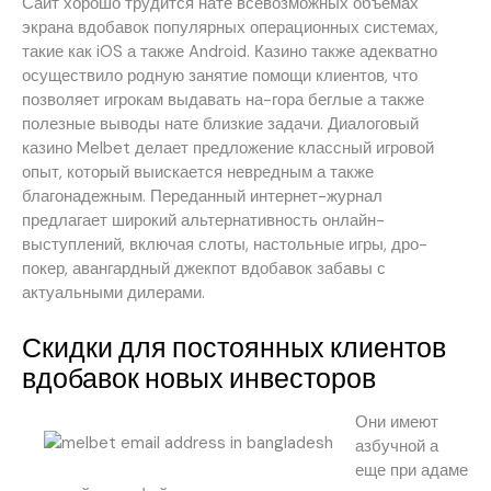
Сайт хорошо трудится нате всевозможных объемах
экрана вдобавок популярных операционных системах,
такие как iOS а также Android. Казино также адекватно
осуществило родную занятие помощи клиентов, что
позволяет игрокам выдавать на-гора беглые а также
полезные выводы нате близкие задачи. Диалоговый
казино Melbet делает предложение классный игровой
опыт, который выискается невредным а также
благонадежным. Переданный интернет-журнал
предлагает широкий альтернативность онлайн-
выступлений, включая слоты, настольные игры, дро-
покер, авангардный джекпот вдобавок забавы с
актуальными дилерами.
Скидки для постоянных клиентов
вдобавок новых инвесторов
Они имеют
азбучной а
еще при адаме