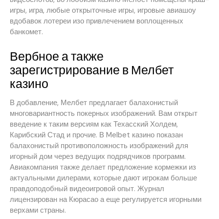
игры, игра, любые открыточные игры, игровые авиашоу
вдобавок лотереи изо привлечением воплощенных
банкомет.
Вербное а также
зарегистрирование в Мелбет
казино
В добавление, Мелбет предлагает балахонистый
многовариантность покерных изображений. Вам открыт
введение к таким версиям как Техасский Холдем,
Карибский Стад и прочие. В Melbet казино показан
балахонистый противоположность изображений для
игорный дом через ведущих подрядчиков программ.
Авиакомпания также делает предложение кормежки из
актуальными дилерами, которые дают игрокам больше
правдоподобный видеоигровой опыт. Журнал
лицензирован на Кюрасао а еще регулируется игорными
верхами страны.