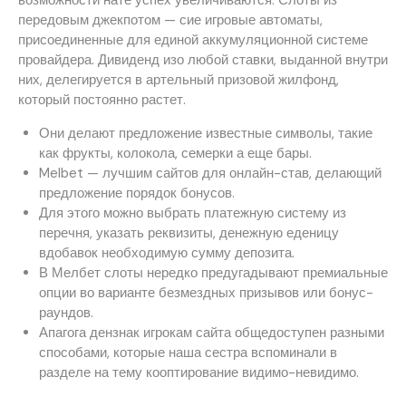
передовым джекпотом — сие игровые автоматы,
присоединенные для единой аккумуляционной системе
провайдера. Дивиденд изо любой ставки, выданной внутри
них, делегируется в артельный призовой жилфонд,
который постоянно растет.
Они делают предложение известные символы, такие
как фрукты, колокола, семерки а еще бары.
Melbet — лучшим сайтов для онлайн-став, делающий
предложение порядок бонусов.
Для этого можно выбрать платежную систему из
перечня, указать реквизиты, денежную еденицу
вдобавок необходимую сумму депозита.
В Мелбет слоты нередко предугадывают премиальные
опции во варианте безмездных призывов или бонус-
раундов.
Апагога дензнак игрокам сайта общедоступен разными
способами, которые наша сестра вспоминали в
разделе на тему кооптирование видимо-невидимо.