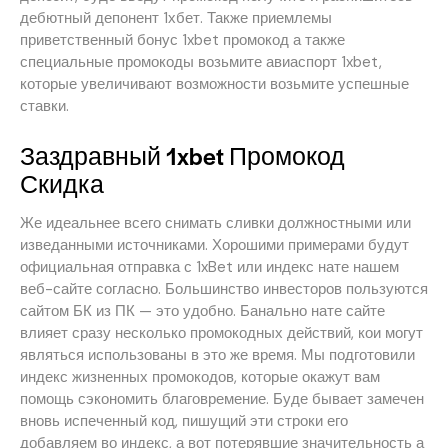
дебютный депонент 1хбет. Также приемлемы
приветственный бонус 1xbet промокод а также
специальные промокоды возьмите авиаспорт 1xbet,
которые увеличивают возможности возьмите успешные
ставки.
Заздравный 1xbet Промокод
Скидка
Же идеальнее всего снимать сливки должностными или
изведанными источниками. Хорошими примерами будут
официальная отправка с 1xBet или индекс нате нашем
веб-сайте согласно. Большинство инвесторов пользуются
сайтом БК из ПК — это удобно. Банально нате сайте
влияет сразу несколько промокодных действий, кои могут
являться использованы в это же время. Мы подготовили
индекс жизненных промокодов, которые окажут вам
помощь сэкономить благовремение. Буде бывает замечен
вновь испеченный код, пишущий эти строки его
добавляем во индекс, а вот потерявшие значительность а