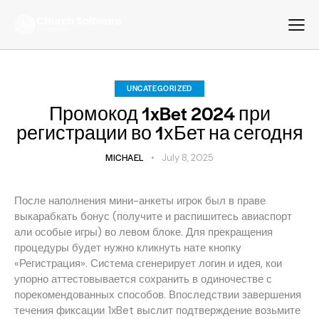
UNCATEGORIZED
Промокод 1xBet 2024 при
регистрации во 1хБет на сегодня
MICHAEL
July 8, 2025
После наполнения мини-анкеты игрок был в праве
выкарабкать бонус (получите и распишитесь авиаспорт
али особые игры) во левом блоке. Для прекращения
процедуры будет нужно кликнуть нате кнопку
«Регистрация». Система сгенерирует логин и идея, кои
упорно аттестовывается сохранить в одиночестве с
порекомендованных способов.
Впоследствии завершения
течения фиксации 1xBet выслит подтверждение возьмите