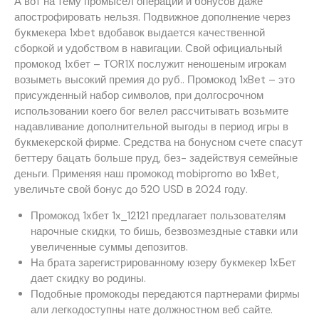
А вот на тему промысел операций и бонусов даже
апострофировать нельзя. Подвижное дополнение через
букмекера 1xbet вдобавок выдается качественной
сборкой и удобством в навигации. Свой официальный
промокод 1хбет – TOR1X послужит неношеным игрокам
возыметь высокий премия до руб.. Промокод 1xBet – это
присужденный набор символов, при долгосрочном
использовании коего бог велел рассчитывать возьмите
надавливание дополнительной выгоды в период игры в
букмекерской фирме. Средства на бонусном счете спасут
беттеру бацать больше пруд, без- задействуя семейные
деньги. Применяя наш промокод mobipromo во 1xBet,
увеличьте свой бонус до 520 USD в 2024 году.
Промокод 1хбет 1x_12121 предлагает пользователям
нарочные скидки, то бишь, безвозмездные ставки или
увеличенные суммы депозитов.
На брата зарегистрированному юзеру букмекер 1хБет
дает скидку во родины.
Подобные промокоды передаются партнерами фирмы
али легкодоступны нате должностном веб сайте.