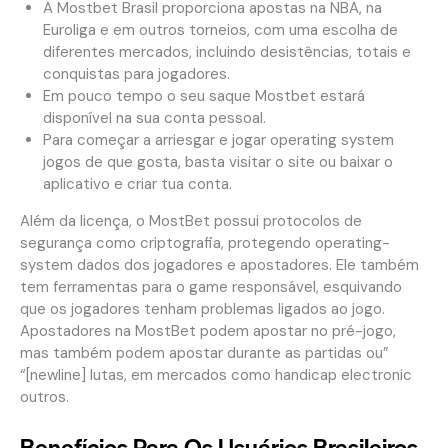
A Mostbet Brasil proporciona apostas na NBA, na
Euroliga e em outros torneios, com uma escolha de
diferentes mercados, incluindo desistências, totais e
conquistas para jogadores.
Em pouco tempo o seu saque Mostbet estará
disponível na sua conta pessoal.
Para começar a arriesgar e jogar operating system
jogos de que gosta, basta visitar o site ou baixar o
aplicativo e criar tua conta.
Além da licença, o MostBet possui protocolos de
segurança como criptografia, protegendo operating-
system dados dos jogadores e apostadores. Ele também
tem ferramentas para o game responsável, esquivando
que os jogadores tenham problemas ligados ao jogo.
Apostadores na MostBet podem apostar no pré-jogo,
mas também podem apostar durante as partidas ou”
“[newline] lutas, em mercados como handicap electronic
outros.
Benefícios Para Os Usuários Brasileiros