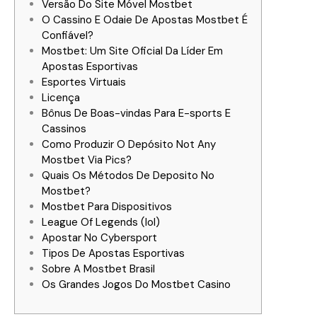
Versão Do Site Móvel Mostbet
O Cassino E Odaie De Apostas Mostbet É
Confiável?
Mostbet: Um Site Oficial Da Líder Em
Apostas Esportivas
Esportes Virtuais
Licença
Bônus De Boas-vindas Para E-sports E
Cassinos
Como Produzir O Depósito Not Any
Mostbet Via Pics?
Quais Os Métodos De Deposito No
Mostbet?
Mostbet Para Dispositivos
League Of Legends (lol)
Apostar No Cybersport
Tipos De Apostas Esportivas
Sobre A Mostbet Brasil
Os Grandes Jogos Do Mostbet Casino