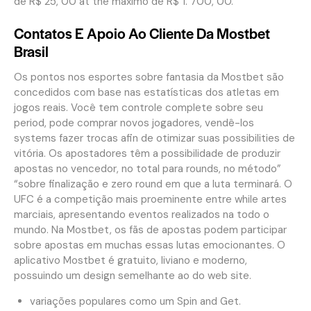
de R$ 25, 00 at the máximo de R$ 1. 700, 00.
Contatos E Apoio Ao Cliente Da Mostbet
Brasil
Os pontos nos esportes sobre fantasia da Mostbet são
concedidos com base nas estatísticas dos atletas em
jogos reais. Você tem controle complete sobre seu
period, pode comprar novos jogadores, vendê-los
systems fazer trocas afin de otimizar suas possibilities de
vitória. Os apostadores têm a possibilidade de produzir
apostas no vencedor, no total para rounds, no método”
“sobre finalização e zero round em que a luta terminará. O
UFC é a competição mais proeminente entre while artes
marciais, apresentando eventos realizados na todo o
mundo. Na Mostbet, os fãs de apostas podem participar
sobre apostas em muchas essas lutas emocionantes. O
aplicativo Mostbet é gratuito, liviano e moderno,
possuindo um design semelhante ao do web site.
variações populares como um Spin and Get.