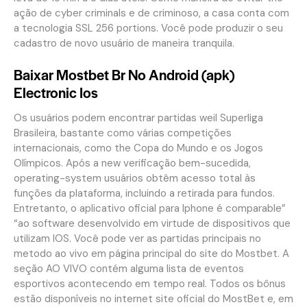
ação de cyber criminals e de criminoso, a casa conta com
a tecnologia SSL 256 portions. Você pode produzir o seu
cadastro de novo usuário de maneira tranquila.
Baixar Mostbet Br No Android (apk)
Electronic Ios
Os usuários podem encontrar partidas weil Superliga
Brasileira, bastante como várias competições
internacionais, como the Copa do Mundo e os Jogos
Olímpicos. Após a new verificação bem-sucedida,
operating-system usuários obtêm acesso total às
funções da plataforma, incluindo a retirada para fundos.
Entretanto, o aplicativo oficial para Iphone é comparable”
“ao software desenvolvido em virtude de dispositivos que
utilizam IOS. Você pode ver as partidas principais no
metodo ao vivo em página principal do site do Mostbet. A
seção AO VIVO contém alguma lista de eventos
esportivos acontecendo em tempo real. Todos os bônus
estão disponíveis no internet site oficial do MostBet e, em