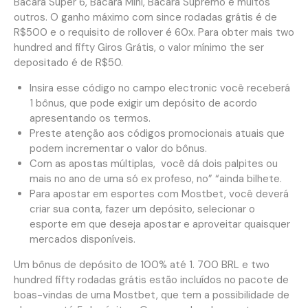
Bacará Super 6, Bacará Mini, Bacará Supremo e muitos
outros. O ganho máximo com since rodadas grátis é de
R$500 e o requisito de rollover é 60x. Para obter mais two
hundred and fifty Giros Grátis, o valor mínimo the ser
depositado é de R$50.
Insira esse código no campo electronic você receberá
1 bônus, que pode exigir um depósito de acordo
apresentando os termos.
Preste atenção aos códigos promocionais atuais que
podem incrementar o valor do bônus.
Com as apostas múltiplas, você dá dois palpites ou
mais no ano de uma só ex profeso, no” “ainda bilhete.
Para apostar em esportes com Mostbet, você deverá
criar sua conta, fazer um depósito, selecionar o
esporte em que deseja apostar e aproveitar quaisquer
mercados disponíveis.
Um bônus de depósito de 100% até 1. 700 BRL e two
hundred fifty rodadas grátis estão incluídos no pacote de
boas-vindas de uma Mostbet, que tem a possibilidade de