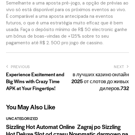
Semelhante a uma aposta pré-jogo, a opção de prévias ao
vivo só está disponível para os próximos eventos ao vivo.
É comparável a uma aposta antecipada na eventos
futuros, o que é uma estratégia muito eficaz que é bem
usada. Faça o depósito mínimo de R$ 50 electronic ganhe
um bônus de boas-vindas de +125% sobre to seu
pagamento até R$ 2. 500 pro jogo de cassino.
Post
PREVIOUS
NEXT
Experience Excitement and
в лучших казино онлайн
navigation
Big Wins with Crazy Time
2025 от слотов до живых
APK at Your Fingertips!
дилеров.732
You May Also Like
UNCATEGORIZED
Sizzling Hot Automat Online ️ Zagraj po Sizzling
Hot Deluxe Slot od czasu Novomatic darmowo na