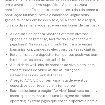
em o evento esportivo específico. A primeira zona
contém os beneficios mais importantes, tais tais como a
pontuação ultimate, totais e handicaps. Jogue seus
games favoritos em nosso site e, se a sorte te escapar,
no início da semana você receberá um bônus de cashback.
A Locuinta de aposta Mostbet oferece diversas
opções de pagamento, facilitando a experiência 2
jogadores” “brasileiros, incluindo Pix, transferências
bancárias, criptomoedas electronic carteiras digitais.
Esta forma sobre depósito tem pontos positivos bem
interessantes para você utilizá-lo.
A qualidade weil linha de apostas ao vivo é alta, com
transmissões de vídeo at the atualizações
instantâneas das probabilidades.
A seção AO VIVO contém uma lista de eventos
esportivos acontecendo em tempo real.
Basta selecionar a opção “Ao Vivo” localizada not any
menu, que será mostrada uma listagem de todos
operating-system jogos que estão disponíveis para a