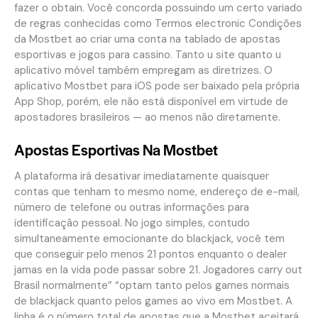
fazer o obtain. Você concorda possuindo um certo variado
de regras conhecidas como Termos electronic Condições
da Mostbet ao criar uma conta na tablado de apostas
esportivas e jogos para cassino. Tanto u site quanto u
aplicativo móvel também empregam as diretrizes. O
aplicativo Mostbet para iOS pode ser baixado pela própria
App Shop, porém, ele não está disponível em virtude de
apostadores brasileiros — ao menos não diretamente.
Apostas Esportivas Na Mostbet
A plataforma irá desativar imediatamente quaisquer
contas que tenham to mesmo nome, endereço de e-mail,
número de telefone ou outras informações para
identificação pessoal. No jogo simples, contudo
simultaneamente emocionante do blackjack, você tem
que conseguir pelo menos 21 pontos enquanto o dealer
jamas en la vida pode passar sobre 21. Jogadores carry out
Brasil normalmente” “optam tanto pelos games normais
de blackjack quanto pelos games ao vivo em Mostbet. A
linha é o número total de apostas que a Mostbet aceitará