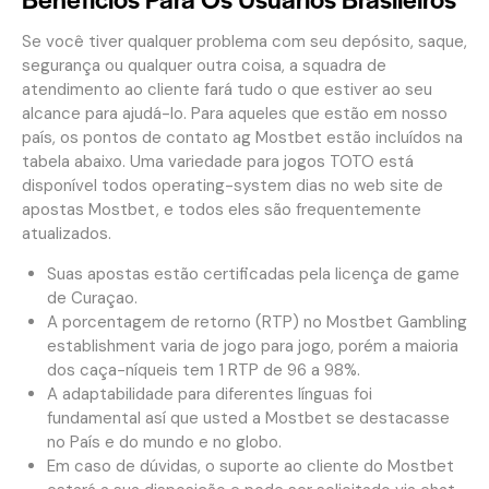
Se você tiver qualquer problema com seu depósito, saque,
segurança ou qualquer outra coisa, a squadra de
atendimento ao cliente fará tudo o que estiver ao seu
alcance para ajudá-lo. Para aqueles que estão em nosso
país, os pontos de contato ag Mostbet estão incluídos na
tabela abaixo. Uma variedade para jogos TOTO está
disponível todos operating-system dias no web site de
apostas Mostbet, e todos eles são frequentemente
atualizados.
Suas apostas estão certificadas pela licença de game
de Curaçao.
A porcentagem de retorno (RTP) no Mostbet Gambling
establishment varia de jogo para jogo, porém a maioria
dos caça-níqueis tem 1 RTP de 96 a 98%.
A adaptabilidade para diferentes línguas foi
fundamental así que usted a Mostbet se destacasse
no País e do mundo e no globo.
Em caso de dúvidas, o suporte ao cliente do Mostbet