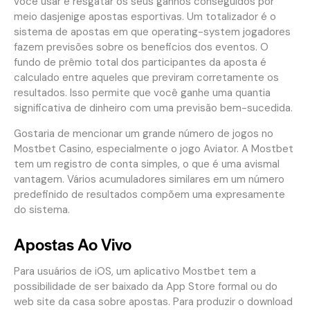
você usar e resgatar os seus ganhos conseguidos por
meio dasjenige apostas esportivas. Um totalizador é o
sistema de apostas em que operating-system jogadores
fazem previsões sobre os beneficios dos eventos. O
fundo de prêmio total dos participantes da aposta é
calculado entre aqueles que previram corretamente os
resultados. Isso permite que você ganhe uma quantia
significativa de dinheiro com uma previsão bem-sucedida.
Gostaria de mencionar um grande número de jogos no
Mostbet Casino, especialmente o jogo Aviator. A Mostbet
tem um registro de conta simples, o que é uma avismal
vantagem. Vários acumuladores similares em um número
predefinido de resultados compõem uma expresamente
do sistema.
Apostas Ao Vivo
Para usuários de iOS, um aplicativo Mostbet tem a
possibilidade de ser baixado da App Store formal ou do
web site da casa sobre apostas. Para produzir o download