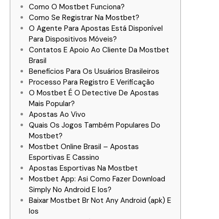
Como O Mostbet Funciona?
Como Se Registrar Na Mostbet?
O Agente Para Apostas Está Disponível
Para Dispositivos Móveis?
Contatos E Apoio Ao Cliente Da Mostbet
Brasil
Benefícios Para Os Usuários Brasileiros
Processo Para Registro E Verificação
O Mostbet É O Detective De Apostas
Mais Popular?
Apostas Ao Vivo
Quais Os Jogos Também Populares Do
Mostbet?
Mostbet Online Brasil – Apostas
Esportivas E Cassino
Apostas Esportivas Na Mostbet
Mostbet App: Asi Como Fazer Download
Simply No Android E Ios?
Baixar Mostbet Br Not Any Android (apk) E
Ios