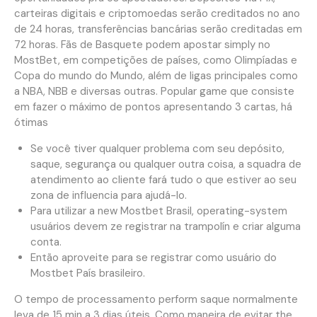
carteiras digitais e criptomoedas serão creditados no ano
de 24 horas, transferências bancárias serão creditadas em
72 horas. Fãs de Basquete podem apostar simply no
MostBet, em competições de países, como Olimpíadas e
Copa do mundo do Mundo, além de ligas principales como
a NBA, NBB e diversas outras. Popular game que consiste
em fazer o máximo de pontos apresentando 3 cartas, há
ótimas
Se você tiver qualquer problema com seu depósito,
saque, segurança ou qualquer outra coisa, a squadra de
atendimento ao cliente fará tudo o que estiver ao seu
zona de influencia para ajudá-lo.
Para utilizar a new Mostbet Brasil, operating-system
usuários devem ze registrar na trampolín e criar alguma
conta.
Então aproveite para se registrar como usuário do
Mostbet País brasileiro.
O tempo de processamento perform saque normalmente
leva de 15 min a 3 dias úteis. Como maneira de evitar the