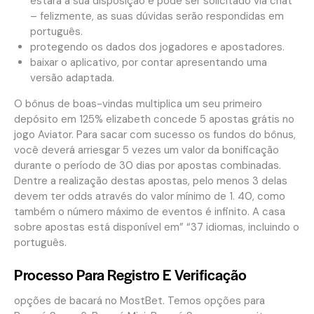
estará a sua disposição e pode ser solicitado via chat
– felizmente, as suas dúvidas serão respondidas em
português.
protegendo os dados dos jogadores e apostadores.
baixar o aplicativo, por contar apresentando uma
versão adaptada.
O bônus de boas-vindas multiplica um seu primeiro
depósito em 125% elizabeth concede 5 apostas grátis no
jogo Aviator. Para sacar com sucesso os fundos do bônus,
você deverá arriesgar 5 vezes um valor da bonificação
durante o período de 30 dias por apostas combinadas.
Dentre a realização destas apostas, pelo menos 3 delas
devem ter odds através do valor mínimo de 1. 40, como
também o número máximo de eventos é infinito. A casa
sobre apostas está disponível em” “37 idiomas, incluindo o
português.
Processo Para Registro E Verificação
opções de bacará no MostBet. Temos opções para