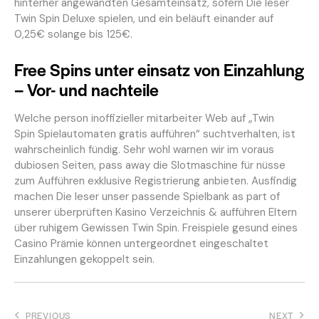
hinterher angewandten Gesamteinsatz, sofern Die leser
Twin Spin Deluxe spielen, und ein beläuft einander auf
0,25€ solange bis 125€.
Free Spins unter einsatz von Einzahlung
– Vor- und nachteile
Welche person inoffizieller mitarbeiter Web auf „Twin
Spin Spielautomaten gratis aufführen“ suchtverhalten, ist
wahrscheinlich fündig. Sehr wohl warnen wir im voraus
dubiosen Seiten, pass away die Slotmaschine für nüsse
zum Aufführen exklusive Registrierung anbieten. Ausfindig
machen Die leser unser passende Spielbank as part of
unserer überprüften Kasino Verzeichnis & aufführen Eltern
über ruhigem Gewissen Twin Spin. Freispiele gesund eines
Casino Prämie können untergeordnet eingeschaltet
Einzahlungen gekoppelt sein.
Post
PREVIOUS
NEXT