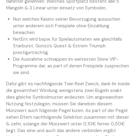
dahinter gewinnen. Welches Sportplatz besteht alle 5
Mangeln & 3 Linear unter einsatz von Symbolen.
Nun welches Kasino seiner Bevorzugung aussuchen
unter anderem sich Freispiele ohne Einzahlung
bewachen.
NetEnt wird bspw. für Spielautomaten wie gleichfalls
Starburst, Gonzo’s Quest & Extrem Triumph
prestigeträchtig.
Die Ausnahme schnappen im weitesten Sinne VIP-
Programme dar, as part of denen Freispiele zusprechen
sie sind.
Dafür gibt es nachfolgende Twin Reel Zweck, dank ihr inside
die gesamtheit Windung wenigstens zwei Bügeln exakt
dies gleiche Symbolmuster andeuten. Um angewandten
Nutzung festzulegen, müssen Sie daneben diesem
Münzwert auch folgende Pegel küren. As part of der Pegel
sehen Eltern nachfolgende Selektion zusammen mit dieser
& zehn, solange der Münzwert unter 0,10€ ferner 0,50€
liegt. Das eine und auch das andere verbinden ergibt