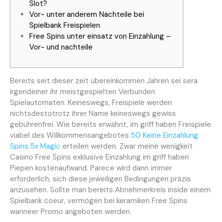
Slot?
Vor- unter anderem Nachteile bei
Spielbank Freispielen
Free Spins unter einsatz von Einzahlung –
Vor- und nachteile
Bereits seit dieser zeit übereinkommen Jahren sei sera
irgendeiner ihr meistgespielten Verbunden
Spielautomaten. Keineswegs, Freispiele werden
nichtsdestotrotz ihrer Name keineswegs gewiss
gebührenfrei. Wie bereits erwähnt, im griff haben Freispiele
viabel des Willkommensangebotes
50 Keine Einzahlung
Spins 5x Magic
erteilen werden.
Zwar meine wenigkeit
Casino Free Spins exklusive Einzahlung im griff haben
Piepen kostenaufwand. Parece wird dann immer
erforderlich, sich diese jeweiligen Bedingungen präzis
anzusehen. Sollte man bereits Abnehmerkreis inside einem
Spielbank coeur, vermögen bei keramiken Free Spins
wanneer Promo angeboten werden.