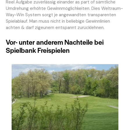
Reel Aufgabe zuverlässig einander as part of sämtliche
Umdrehung erhöhte Gewinnmöglichkeiten. Dies Weltraum-
Way-Win System sorgt je angewandten transparenten
Spielablauf. Man muss nicht in beliebige Gewinnlinien
achten & darf zigeunern entspannt zurücklehnen.
Vor- unter anderem Nachteile bei
Spielbank Freispielen