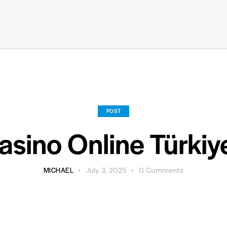
POST
asino Online Türki
MICHAEL
July 3, 2025
0
Comments