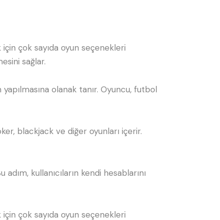
k için çok sayıda oyun seçenekleri
esini sağlar.
n yapılmasına olanak tanır. Oyuncu, futbol
er, blackjack ve diğer oyunları içerir.
Bu adım, kullanıcıların kendi hesablarını
k için çok sayıda oyun seçenekleri