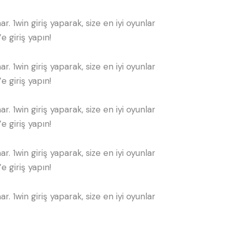
. 1win giriş yaparak, size en iyi oyunlar
e giriş yapın!
. 1win giriş yaparak, size en iyi oyunlar
e giriş yapın!
. 1win giriş yaparak, size en iyi oyunlar
e giriş yapın!
. 1win giriş yaparak, size en iyi oyunlar
e giriş yapın!
. 1win giriş yaparak, size en iyi oyunlar