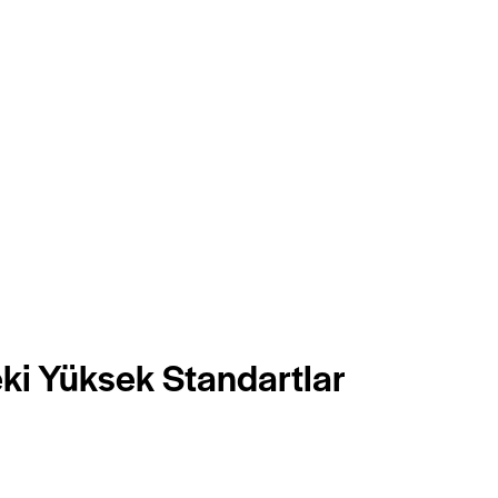
eki Yüksek Standartlar