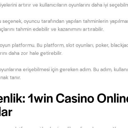
lerini artırır ve kullanıcıların oyunlarını daha iyi seçebilm
Bu seçenek, oyuncu tarafından yapılan tahminlerin yapılmas
larını tahmin edebilir ve kazanımını artırabilir.
oyun platformu. Bu platform, slot oyunları, poker, blackjack
rını daha zor hale getirebilir.
n oyunlarına erişebilmesi için gereken adım. Bu adım, kullan
nak tanır.
nlik: 1win Casino Onlin
lar