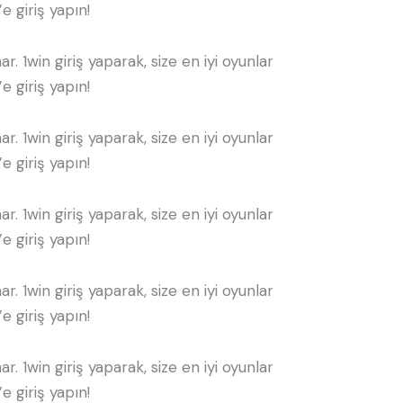
e giriş yapın!
. 1win giriş yaparak, size en iyi oyunlar
e giriş yapın!
. 1win giriş yaparak, size en iyi oyunlar
e giriş yapın!
. 1win giriş yaparak, size en iyi oyunlar
e giriş yapın!
. 1win giriş yaparak, size en iyi oyunlar
e giriş yapın!
. 1win giriş yaparak, size en iyi oyunlar
e giriş yapın!