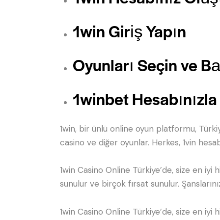
1win Giriş Yapın
Oyunları Seçin ve Ba
1winbet Hesabınızla
1win, bir ünlü online oyun platformu, Türkiy
casino ve diğer oyunlar. Herkes, 1vin hesabı 
1win Casino Online Türkiye’de, size en iyi 
sunulur ve birçok fırsat sunulur. Şanslarınız
1win Casino Online Türkiye’de, size en iyi 