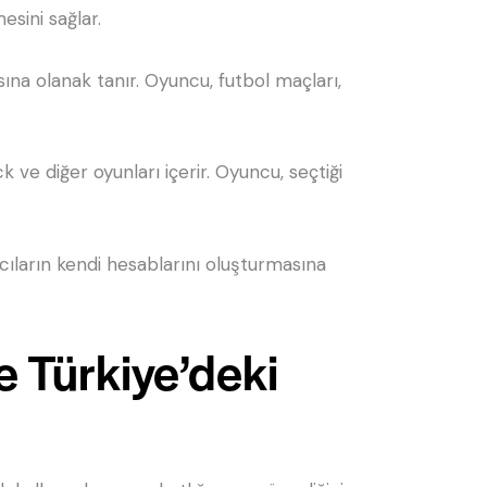
esini sağlar.
ına olanak tanır. Oyuncu, futbol maçları,
 ve diğer oyunları içerir. Oyuncu, seçtiği
ıcıların kendi hesablarını oluşturmasına
e Türkiye’deki