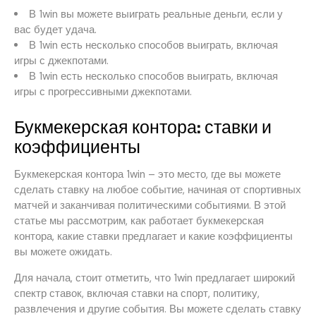
В 1win вы можете выиграть реальные деньги, если у
вас будет удача.
В 1win есть несколько способов выиграть, включая
игры с джекпотами.
В 1win есть несколько способов выиграть, включая
игры с прогрессивными джекпотами.
Букмекерская контора: ставки и
коэффициенты
Букмекерская контора 1win – это место, где вы можете
сделать ставку на любое событие, начиная от спортивных
матчей и заканчивая политическими событиями. В этой
статье мы рассмотрим, как работает букмекерская
контора, какие ставки предлагает и какие коэффициенты
вы можете ожидать.
Для начала, стоит отметить, что 1win предлагает широкий
спектр ставок, включая ставки на спорт, политику,
развлечения и другие события. Вы можете сделать ставку