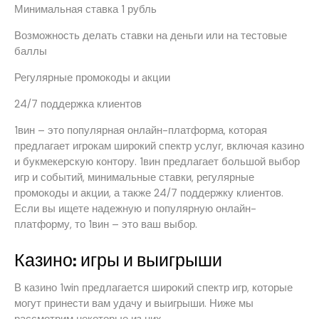
Минимальная ставка 1 рубль
Возможность делать ставки на деньги или на тестовые
баллы
Регулярные промокоды и акции
24/7 поддержка клиентов
1вин – это популярная онлайн-платформа, которая
предлагает игрокам широкий спектр услуг, включая казино
и букмекерскую контору. 1вин предлагает большой выбор
игр и событий, минимальные ставки, регулярные
промокоды и акции, а также 24/7 поддержку клиентов.
Если вы ищете надежную и популярную онлайн-
платформу, то 1вин – это ваш выбор.
Казино: игры и выигрыши
В казино 1win предлагается широкий спектр игр, которые
могут принести вам удачу и выигрыши. Ниже мы
рассмотрим некоторые из них.