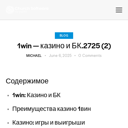
BLOG
1win — казино и БК.2725 (2)
MICHAEL
June 6, 2025
0
Comments
Содержимое
1win: Казино и БК
Преимущества казино 1вин
Казино: игры и выигрыши