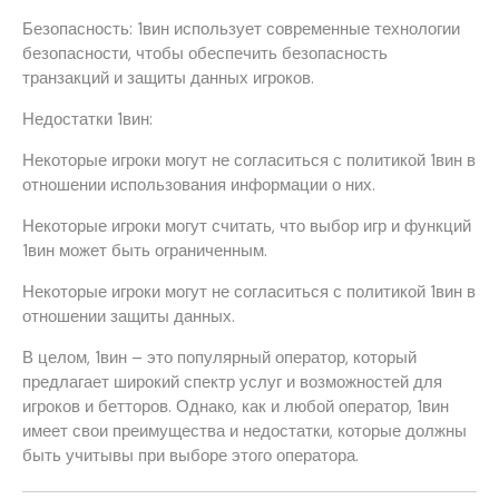
Безопасность: 1вин использует современные технологии
безопасности, чтобы обеспечить безопасность
транзакций и защиты данных игроков.
Недостатки 1вин:
Некоторые игроки могут не согласиться с политикой 1вин в
отношении использования информации о них.
Некоторые игроки могут считать, что выбор игр и функций
1вин может быть ограниченным.
Некоторые игроки могут не согласиться с политикой 1вин в
отношении защиты данных.
В целом, 1вин – это популярный оператор, который
предлагает широкий спектр услуг и возможностей для
игроков и бетторов. Однако, как и любой оператор, 1вин
имеет свои преимущества и недостатки, которые должны
быть учитывы при выборе этого оператора.