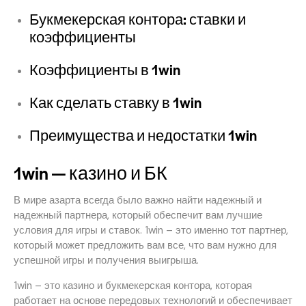
Букмекерская контора: ставки и
коэффициенты
Коэффициенты в 1win
Как сделать ставку в 1win
Преимущества и недостатки 1win
1win — казино и БК
В мире азарта всегда было важно найти надежный и
надежный партнера, который обеспечит вам лучшие
условия для игры и ставок. 1win – это именно тот партнер,
который может предложить вам все, что вам нужно для
успешной игры и получения выигрыша.
1win – это казино и букмекерская контора, которая
работает на основе передовых технологий и обеспечивает