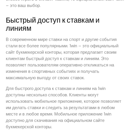
– это ваш выбор.
Быстрый доступ к ставкам и
линиям
В современном мире ставки на спорт и другие события
стали все более популярными. 1win – это официальный
сайт букмекерской конторы, которая предлагает своим
клиентам быстрый доступ к ставкам и линиям. Это
позволяет пользователям оперативно откликаться на
изменения в спортивных событиях и получать
максимальную выгоду от своих ставок.
Для быстрого доступа к ставкам и линиям на 1win
доступны несколько способов. Клиенты могут
использовать мобильное приложение, которое позволяет
им делать ставки и следить за результатами в любом
месте и в любое время. Мобильное приложение 1win
доступно для скачивания на официальном сайте
букмекерской конторы.