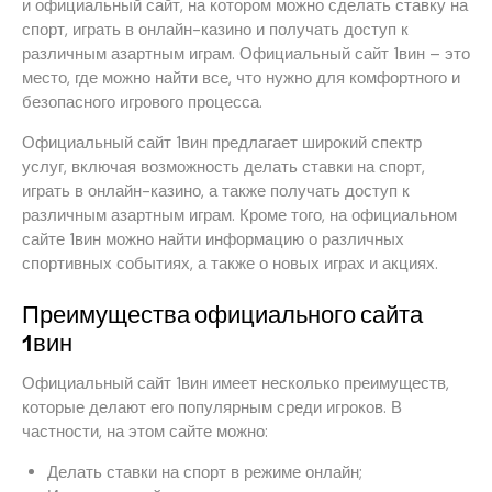
и официальный сайт, на котором можно сделать ставку на
спорт, играть в онлайн-казино и получать доступ к
различным азартным играм. Официальный сайт 1вин – это
место, где можно найти все, что нужно для комфортного и
безопасного игрового процесса.
Официальный сайт 1вин предлагает широкий спектр
услуг, включая возможность делать ставки на спорт,
играть в онлайн-казино, а также получать доступ к
различным азартным играм. Кроме того, на официальном
сайте 1вин можно найти информацию о различных
спортивных событиях, а также о новых играх и акциях.
Преимущества официального сайта
1вин
Официальный сайт 1вин имеет несколько преимуществ,
которые делают его популярным среди игроков. В
частности, на этом сайте можно:
Делать ставки на спорт в режиме онлайн;