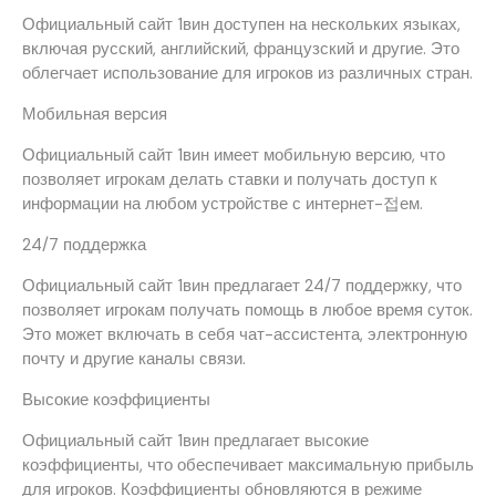
Официальный сайт 1вин доступен на нескольких языках,
включая русский, английский, французский и другие. Это
облегчает использование для игроков из различных стран.
Мобильная версия
Официальный сайт 1вин имеет мобильную версию, что
позволяет игрокам делать ставки и получать доступ к
информации на любом устройстве с интернет-접ем.
24/7 поддержка
Официальный сайт 1вин предлагает 24/7 поддержку, что
позволяет игрокам получать помощь в любое время суток.
Это может включать в себя чат-ассистента, электронную
почту и другие каналы связи.
Высокие коэффициенты
Официальный сайт 1вин предлагает высокие
коэффициенты, что обеспечивает максимальную прибыль
для игроков. Коэффициенты обновляются в режиме