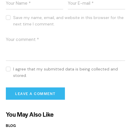
Save my name, email, and website in this browser for the
next time I comment.
I agree that my submitted data is being collected and
stored.
You May Also Like
BLOG