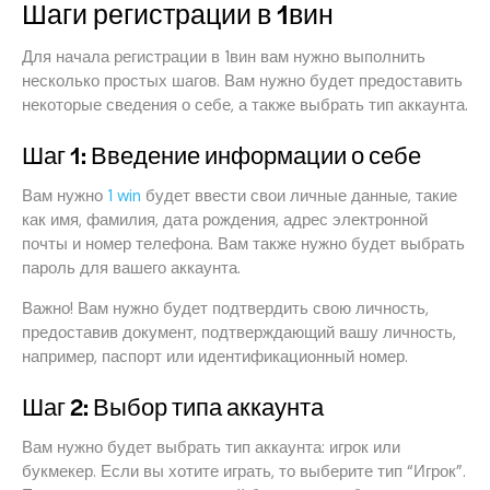
Шаги регистрации в 1вин
Для начала регистрации в 1вин вам нужно выполнить
несколько простых шагов. Вам нужно будет предоставить
некоторые сведения о себе, а также выбрать тип аккаунта.
Шаг 1: Введение информации о себе
Вам нужно
1 win
будет ввести свои личные данные, такие
как имя, фамилия, дата рождения, адрес электронной
почты и номер телефона. Вам также нужно будет выбрать
пароль для вашего аккаунта.
Важно! Вам нужно будет подтвердить свою личность,
предоставив документ, подтверждающий вашу личность,
например, паспорт или идентификационный номер.
Шаг 2: Выбор типа аккаунта
Вам нужно будет выбрать тип аккаунта: игрок или
букмекер. Если вы хотите играть, то выберите тип “Игрок”.