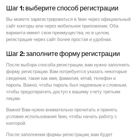
Шаг 1: выберите способ регистрации
Вы можете зарегистрироваться в 1вин через официальный
сайт конторы или через мобильное приложение. Оба
варианта имеют свои преимущества, но в целом,
регистрация через сайт более простая и удобная.
Шаг 2: заполните форму регистрации
После выбора способа регистрации, вам нужно заполнить
форму регистрации. Вам потребуется указать некоторые
сведения, такие как имя, фамилия, email, телефон и
пароль. Важно, чтобы пароль был надежным и сложным,
чтобы предотвратить доступ к вашему счету третьим
лицам.
Важно! Вам нужно внимательно прочитать и принять
условия использования 1вин, чтобы начать работу с
конторой.
После заполнения формы регистрации, вам будет