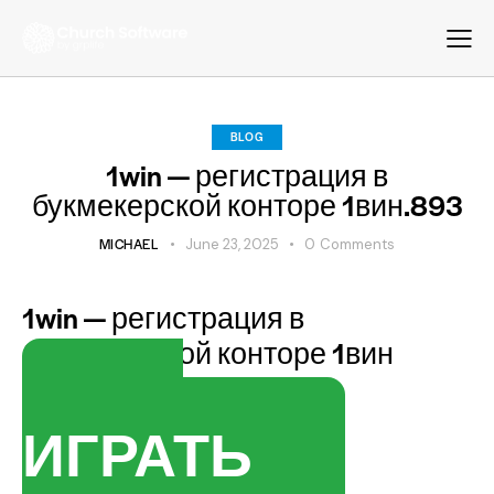
BLOG
1win — регистрация в
букмекерской конторе 1вин.893
MICHAEL
June 23, 2025
0
Comments
1win — регистрация в
букмекерской конторе 1вин
ИГРАТЬ