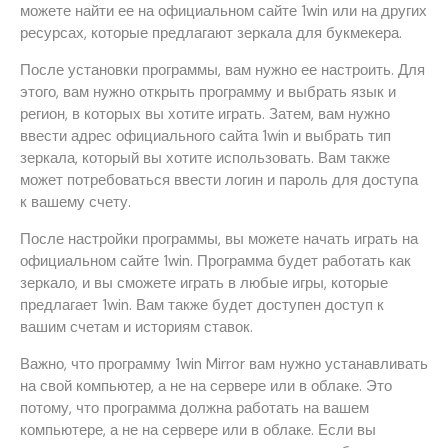
можете найти ее на официальном сайте 1win или на других
ресурсах, которые предлагают зеркала для букмекера.
После установки программы, вам нужно ее настроить. Для
этого, вам нужно открыть программу и выбрать язык и
регион, в которых вы хотите играть. Затем, вам нужно
ввести адрес официального сайта 1win и выбрать тип
зеркала, который вы хотите использовать. Вам также
может потребоваться ввести логин и пароль для доступа
к вашему счету.
После настройки программы, вы можете начать играть на
официальном сайте 1win. Программа будет работать как
зеркало, и вы сможете играть в любые игры, которые
предлагает 1win. Вам также будет доступен доступ к
вашим счетам и историям ставок.
Важно, что программу 1win Mirror вам нужно устанавливать
на свой компьютер, а не на сервере или в облаке. Это
потому, что программа должна работать на вашем
компьютере, а не на сервере или в облаке. Если вы