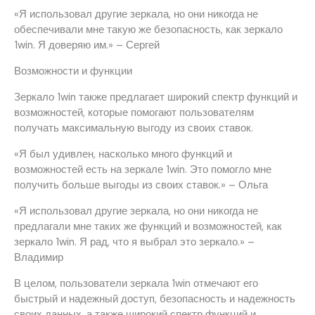
«Я использовал другие зеркала, но они никогда не
обеспечивали мне такую же безопасность, как зеркало
1win. Я доверяю им.» – Сергей
Возможности и функции
Зеркало 1win также предлагает широкий спектр функций и
возможностей, которые помогают пользователям
получать максимальную выгоду из своих ставок.
«Я был удивлен, насколько много функций и
возможностей есть на зеркале 1win. Это помогло мне
получить больше выгоды из своих ставок.» – Ольга
«Я использовал другие зеркала, но они никогда не
предлагали мне таких же функций и возможностей, как
зеркало 1win. Я рад, что я выбрал это зеркало.» –
Владимир
В целом, пользователи зеркала 1win отмечают его
быстрый и надежный доступ, безопасность и надежность
своих данных, а также широкий спектр функций и