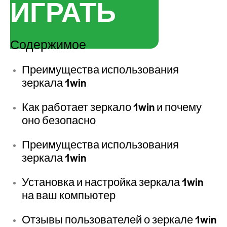
ИГРАТЬ
Содержимое
Преимущества использования
зеркала 1win
Как работает зеркало 1win и почему
оно безопасно
Преимущества использования
зеркала 1win
Установка и настройка зеркала 1win
на ваш компьютер
Отзывы пользователей о зеркале 1win