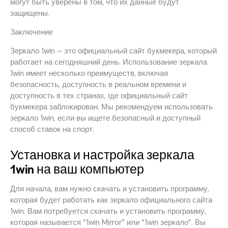
могут быть уверены в том, что их данные будут
защищены.
Заключение
Зеркало 1win – это официальный сайт букмекера, который
работает на сегодняшний день. Использование зеркала
1win имеет несколько преимуществ, включая
безопасность, доступность в реальном времени и
доступность в тех странах, где официальный сайт
букмекера заблокирован. Мы рекомендуем использовать
зеркало 1win, если вы ищете безопасный и доступный
способ ставок на спорт.
Установка и настройка зеркала
1win на ваш компьютер
Для начала, вам нужно скачать и установить программу,
которая будет работать как зеркало официального сайта
1win. Вам потребуется скачать и установить программу,
которая называется “1win Mirror” или “1win зеркало”. Вы