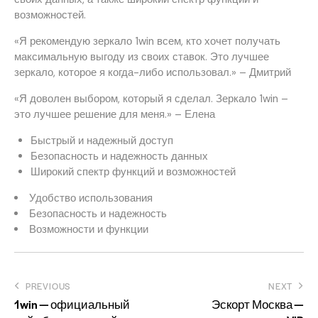
возможностей.
«Я рекомендую зеркало 1win всем, кто хочет получать
максимальную выгоду из своих ставок. Это лучшее
зеркало, которое я когда-либо использовал.» – Дмитрий
«Я доволен выбором, который я сделал. Зеркало 1win –
это лучшее решение для меня.» – Елена
Быстрый и надежный доступ
Безопасность и надежность данных
Широкий спектр функций и возможностей
Удобство использования
Безопасность и надежность
Возможности и функции
Post
PREVIOUS
NEXT
1win — официальный
Эскорт Москва —
navigation