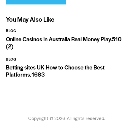
You May Also Like
BLOG
Online Casinos in Australia Real Money Play.510
(2)
BLOG
Betting sites UK How to Choose the Best
Platforms.1683
Copyright © 2026. All rights reserved.