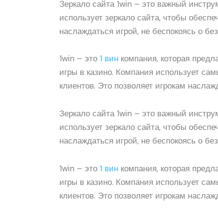
Зеркало сайта 1win – это важный инстру
использует зеркало сайта, чтобы обеспе
наслаждаться игрой, не беспокоясь о бе
1win – это
1 вин
компания, которая предла
игры в казино. Компания использует са
клиентов. Это позволяет игрокам наслаж
Зеркало сайта 1win – это важный инстру
использует зеркало сайта, чтобы обеспе
наслаждаться игрой, не беспокоясь о бе
1win – это
1 вин
компания, которая предла
игры в казино. Компания использует са
клиентов. Это позволяет игрокам наслаж