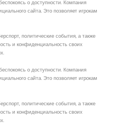
 беспокоясь о доступности. Компания
ициального сайта. Это позволяет игрокам
берспорт, политические события, а также
ность и конфиденциальность своих
х.
 беспокоясь о доступности. Компания
ициального сайта. Это позволяет игрокам
берспорт, политические события, а также
ность и конфиденциальность своих
х.