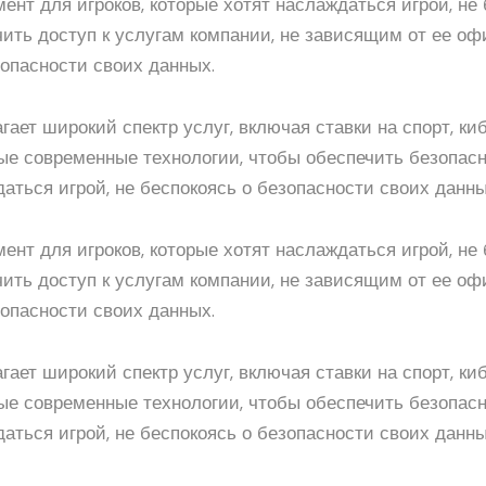
мент для игроков, которые хотят наслаждаться игрой, не
чить доступ к услугам компании, не зависящим от ее оф
зопасности своих данных.
гает широкий спектр услуг, включая ставки на спорт, ки
мые современные технологии, чтобы обеспечить безопас
даться игрой, не беспокоясь о безопасности своих данны
мент для игроков, которые хотят наслаждаться игрой, не
чить доступ к услугам компании, не зависящим от ее оф
зопасности своих данных.
гает широкий спектр услуг, включая ставки на спорт, ки
мые современные технологии, чтобы обеспечить безопас
даться игрой, не беспокоясь о безопасности своих данны