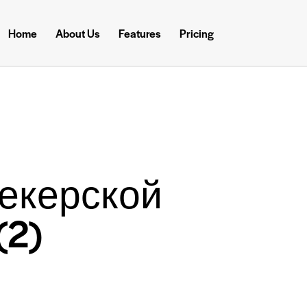
Home
About Us
Features
Pricing
мекерской
(2)