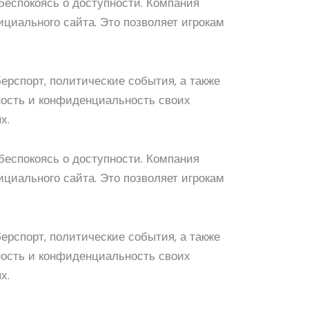
 беспокоясь о доступности. Компания
ициального сайта. Это позволяет игрокам
берспорт, политические события, а также
ность и конфиденциальность своих
х.
 беспокоясь о доступности. Компания
ициального сайта. Это позволяет игрокам
берспорт, политические события, а также
ность и конфиденциальность своих
х.