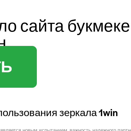
ало сайта букмек
н
ТЬ
ользования зеркала 1win
ь является новым испытанием, важность надежного партн