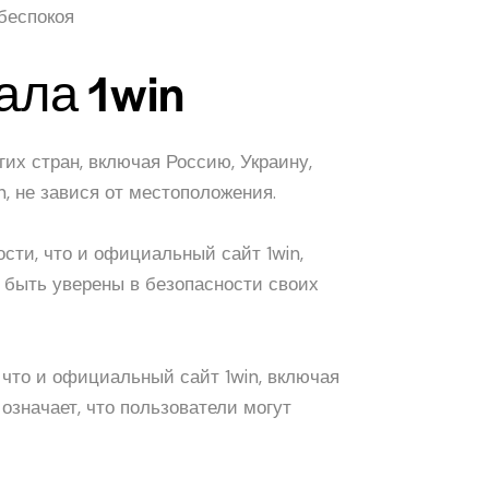
 беспокоя
ла 1win
их стран, включая Россию, Украину,
n, не завися от местоположения.
сти, что и официальный сайт 1win,
 быть уверены в безопасности своих
 что и официальный сайт 1win, включая
 означает, что пользователи могут