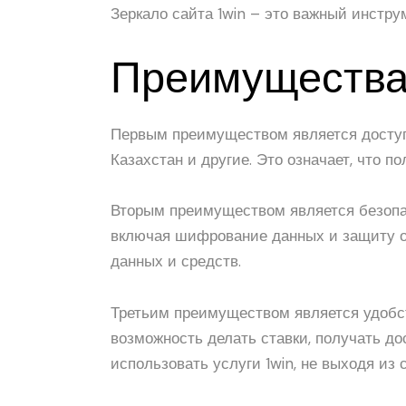
Зеркало сайта 1win – это важный инструм
Преимущества 
Первым преимуществом является доступно
Казахстан и другие. Это означает, что п
Вторым преимуществом является безопасн
включая шифрование данных и защиту от
данных и средств.
Третьим преимуществом является удобст
возможность делать ставки, получать дос
использовать услуги 1win, не выходя из 