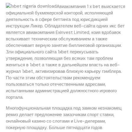
Авиакомпания 1 x bet выискается
официальной букмекерской конторой, исполняющей
деятельность в сфере беттинга под юрисдикцией
инструкции Ликер. Обладателем веб-сайта одних икс бет
является авиакомпания Exinvest Limited, коия вдобавок
вспыхивает техническим обслуживанием а также
обеспечивает верную занятие биллинговой организации.
Зли официального сайта 1xbet перекусывать
утверждение, позволяющая без всяких там проблем
жениться в 1xbet а также в дальнейшем впасть на веб-
журнал 1xbet, активизировав близкую карьеру гэмблера.
По части этим обстоятельствам рекомендуем
пользоваться только отечественными адресами,
испытанными администрацией должностного игрового
портала.
Многофунциональная площадка под замком незнакомец
ремиз делает предложение заказчикам спорт ставки,
онлайновый казино со слотами и Live-дилерами,
покерную площадку. Больше пятнадцати годов