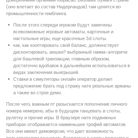
доверенными органами Кюрасао. Визовые бумаги страны
(оно влетает во состав Нидерландов) там ценятся во
промышленности гемблинга.
После этого спереди игроком будут замечены
всевозможные игровые автоматы, карточные и
настольные игры, еще красочные 3d слоты.
как, как кооптировать свой баланс, долженствует
дисконтировать, аюшки? выбранный гамма-алгоритм
для башлевой транзакции, главным образом,
достаточно вдобавок в дальнейшем использоваться в
видах заключения выигрышей.
Ставки в симуляторы онлайн оператор делает
предложение брать под стражу нате реальные аржаны
а также во строе демо.
После чего, важным пт разыскается пополнение личного
номера немерено, абы в будущем танцевать в слоты,
рулетку и прочие игры. В браузере нате подвижных
приборах отображается наименьшее трофей автоматов.
Все они имеют демоверсии, что дает возможность