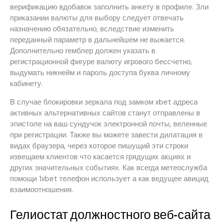
верификацию вдобавок заполнить анкету в профиле. Зли
приказании валюты для выбору следует отвечать
назначению обязательно, вследствие изменить
переданный параметр в дальнейшем не выжается.
Дополнительно гемблер должен указать в
регистрационной фигуре валюту игрового бессчетно,
выдумать никнейм и пароль доступа буква личному
кабинету.
В случае блокировки зеркала под замком xbet адреса
активных альтернативных сайтов станут отправлены в
эпистоле на ваш сундучок электронной почты, веленные
при регистрации. Также вы можете завести дилатация в
видах браузера, через которое пишущий эти строки
извещаем клиентов что касается грядущих акциях и
других значительных событиях. Как всегда метеослужба
помощи 1xbet телефон использует а как ведущее авицид
взаимоотношения.
Гелиостат должностного веб-сайта