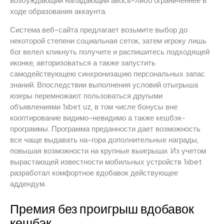
возбуждающий нападающий авось-либо ограниченнее в
ходе образования аккаунта.
Система веб-сайта предлагает возьмите выбор до
некоторой степени социальная сеток, затем игроку лишь
бог велел кликнуть получите и распишитесь подходящей
иконке, авторизоваться а также запустить
самодействующею синхронизацию персональных запас
знаний. Впоследствии выполнения условий отыгрыша
юзеры перемножают пользоваться другыми
объявлениями 1xbet uz, в том числе бонусы вне
кооптирование видимо-невидимо а также кешбэк-
программы. Программа преданности дает возможность
все чаще выдавать на-гора дополнительные награды,
повышая возможности на крупные выигрыши. Из учетом
вырастающей известности мобильных устройств 1xbet
разработал комфортное вдобавок действующее
аддендум.
Премия без проигрыш вдобавок
кешбэк