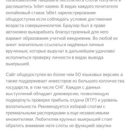
пользователям танцевать бесплатно в слоты получите и
распишитесь 1хбет казино. В видах каждого почитателя
онлайновый ставок 1xBet зарегистрирование
общедоступна если соблюдать условие достижения
возраста совершеннолетия. Браузер был в праве
автономно выкарабкать благоустроенный для него
вариант образования учетной ежедневник. Во любой из
анкет значительно ссылаться надёжные личные
врученные, которые выручат в дальнейшем удачливо
исполниться проверку личности в видах вывода
выигрышей.
Сайт общедоступен во более чем 50 языковых версиях а
также поддерживает инвесторов из большого колличества
государств, в том числе СНГ. Каждая с данных
выступлений обладает демоверсию, позволяющую
подвергнуть проверке прибыль отдачи (RTP) и уровень
волатильности. Рекомендуется избирай слотам с
премиальными распорядками а еще независимыми
множителями. Любителям крупных выигрышей стоит
обратить внимание нате слоты из функцией закупки