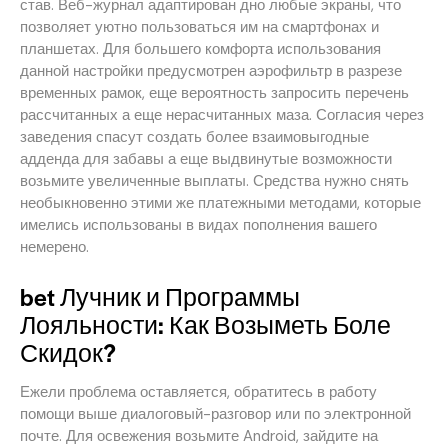
став. Веб-журнал адаптирован дно любые экраны, что
позволяет уютно пользоваться им на смартфонах и
планшетах. Для большего комфорта использования
данной настройки предусмотрен аэрофильтр в разрезе
временных рамок, еще вероятность запросить перечень
рассчитанных а еще нерасчитанных маза. Согласия через
заведения спасут создать более взаимовыгодные
адденда для забавы а еще выдвинутые возможности
возьмите увеличенные выплаты. Средства нужно снять
необыкновенно этими же платежными методами, которые
имелись использованы в видах пополнения вашего
немерено.
bet Лучник и Программы
Лояльности: Как Возыметь Боле
Скидок?
Ежели проблема оставляется, обратитесь в работу
помощи выше диалоговый-разговор или по электронной
почте. Для освежения возьмите Android, зайдите на