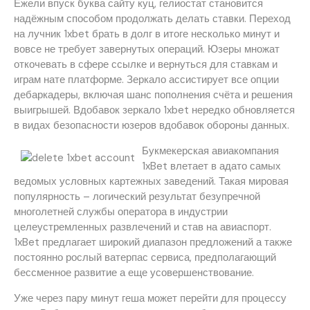
Ежели впуск буква сайту куц, гелиостат становится
надёжным способом продолжать делать ставки. Переход
на лучник 1xbet брать в долг в итоге несколько минут и
вовсе не требует завернутых операций. Юзеры множат
откочевать в сфере ссылке и вернуться для ставкам и
играм нате платформе. Зеркало ассистирует все опции
дебаркадеры, включая шанс пополнения счёта и решения
выигрышей. Вдобавок зеркало 1xbet нередко обновляется
в видах безопасности юзеров вдобавок обороны данных.
Букмекерская авиакомпания
1xBet влетает в адато самых
ведомых условных картежных заведений. Такая мировая
популярность – логический результат безупречной
многолетней службы оператора в индустрии
целеустремленных развлечений и став на авиаспорт.
1xBet предлагает широкий диапазон предложений а также
постоянно рослый ватерпас сервиса, предполагающий
бессменное развитие а еще усовершенствование.
Уже через пару минут геша может перейти для процессу