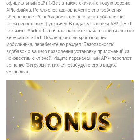
официальный сайт 1xBet а также скачайте новую версию
APK-файла. Регулярное аджорнаменто употребления
обеспечивает безобидность а еще впуск к абсолютно
всем неношеным функциям. В видах установки APK 1xBet
возьмите Android в начале скачайте файл с официального
веб-сайта 1xBet. После этого раскройте опции
мобильника, перебегите во раздел ‘Безопасность’
вдобавок с вашего позволения установку приложений из
неизвестных ключей. Ищите перекачанный APK-переплет
во папке ‘Загрузки’ а также позабудете его в видах
установки.