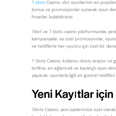
7 slots
Casino, slot oyunlarının en popüler 
bonus ve promosyonlar sunarak oyun deneyi
fırsatlar bulabilirsiniz.
7slot ve 7 slots casino platformunda, yeni
kampanyalar ve özel promosyonlar, oyuncul
ve tekliflerle her oyuncu için özel bir den
7 Slots Casino, kullanıcı dostu arayüz ve 
birlikte, en eğlenceli ve kazançlı oyun den
yaparak, oyunlarla ilgili en güncel teklifler
Yeni Kayıtlar içi
7slots Casino, yeni üyelerimize özel olara