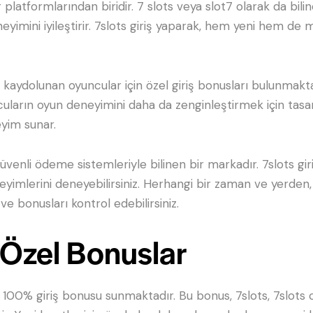
platformlarından biridir. 7 slots veya slot7 olarak da biline
mini iyileştirir. 7slots giriş yaparak, hem yeni hem de me
 kaydolunan oyuncular için özel giriş bonusları bulunmakta
arın oyun deneyimini daha da zenginleştirmek için tasarlan
eyim sunar.
güvenli ödeme sistemleriyle bilinen bir markadır. 7slots g
eyimlerini deneyebilirsiniz. Herhangi bir zaman ve yerden, i
i ve bonusları kontrol edebilirsiniz.
n Özel Bonuslar
k 100% giriş bonusu sunmaktadır. Bu bonus, 7slots, 7slots c