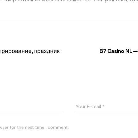
трирование, праздник
B7 Casino NL —
wser for the next time I comment.