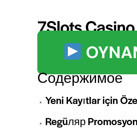
7Slots Casino
OYNA
Содержимое
Yeni Kayıtlar için Öz
Regüляр Promosyonla