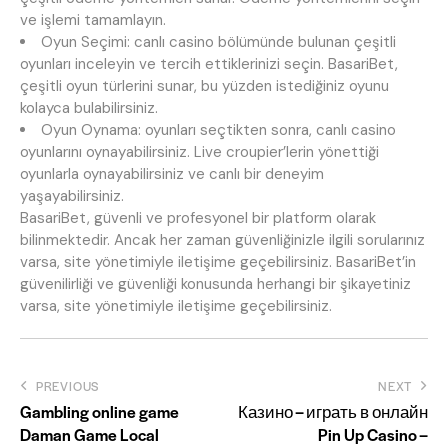
ve işlemi tamamlayın.
Oyun Seçimi: canlı casino bölümünde bulunan çeşitli
oyunları inceleyin ve tercih ettiklerinizi seçin. BasariBet,
çeşitli oyun türlerini sunar, bu yüzden istediğiniz oyunu
kolayca bulabilirsiniz.
Oyun Oynama: oyunları seçtikten sonra, canlı casino
oyunlarını oynayabilirsiniz. Live croupier’lerin yönettiği
oyunlarla oynayabilirsiniz ve canlı bir deneyim
yaşayabilirsiniz.
BasariBet, güvenli ve profesyonel bir platform olarak
bilinmektedir. Ancak her zaman güvenliğinizle ilgili sorularınız
varsa, site yönetimiyle iletişime geçebilirsiniz. BasariBet’in
güvenilirliği ve güvenliği konusunda herhangi bir şikayetiniz
varsa, site yönetimiyle iletişime geçebilirsiniz.
Post
PREVIOUS
NEXT
Gambling online game
Казино – играть в онлайн
navigation
Daman Game Local
Pin Up Casino –