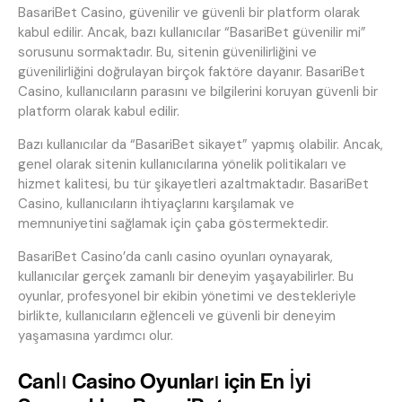
BasariBet Casino, güvenilir ve güvenli bir platform olarak
kabul edilir. Ancak, bazı kullanıcılar “BasariBet güvenilir mi”
sorusunu sormaktadır. Bu, sitenin güvenilirliğini ve
güvenilirliğini doğrulayan birçok faktöre dayanır. BasariBet
Casino, kullanıcıların parasını ve bilgilerini koruyan güvenli bir
platform olarak kabul edilir.
Bazı kullanıcılar da “BasariBet sikayet” yapmış olabilir. Ancak,
genel olarak sitenin kullanıcılarına yönelik politikaları ve
hizmet kalitesi, bu tür şikayetleri azaltmaktadır. BasariBet
Casino, kullanıcıların ihtiyaçlarını karşılamak ve
memnuniyetini sağlamak için çaba göstermektedir.
BasariBet Casino’da canlı casino oyunları oynayarak,
kullanıcılar gerçek zamanlı bir deneyim yaşayabilirler. Bu
oyunlar, profesyonel bir ekibin yönetimi ve destekleriyle
birlikte, kullanıcıların eğlenceli ve güvenli bir deneyim
yaşamasına yardımcı olur.
Canlı Casino Oyunları için En İyi