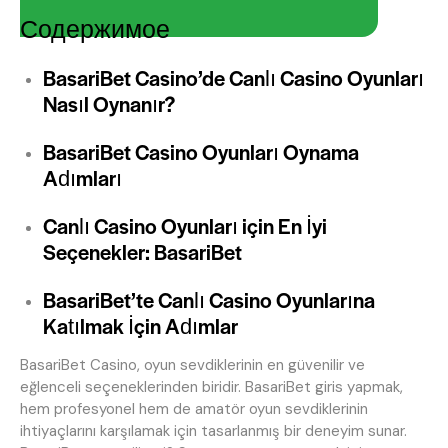
Содержимое
BasariBet Casino’de Canlı Casino Oyunları
Nasıl Oynanır?
BasariBet Casino Oyunları Oynama
Adımları
Canlı Casino Oyunları için En İyi
Seçenekler: BasariBet
BasariBet’te Canlı Casino Oyunlarına
Katılmak İçin Adımlar
BasariBet Casino, oyun sevdiklerinin en güvenilir ve
eğlenceli seçeneklerinden biridir. BasariBet giris yapmak,
hem profesyonel hem de amatör oyun sevdiklerinin
ihtiyaçlarını karşılamak için tasarlanmış bir deneyim sunar.