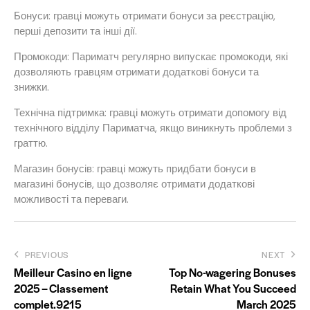
Бонуси: гравці можуть отримати бонуси за реєстрацію,
перші депозити та інші дії.
Промокоди: Париматч регулярно випускає промокоди, які
дозволяють гравцям отримати додаткові бонуси та
знижки.
Технічна підтримка: гравці можуть отримати допомогу від
технічного відділу Париматча, якщо виникнуть проблеми з
граттю.
Магазин бонусів: гравці можуть придбати бонуси в
магазині бонусів, що дозволяє отримати додаткові
можливості та переваги.
Post
PREVIOUS
NEXT
Meilleur Casino en ligne
Top No-wagering Bonuses
navigation
2025 – Classement
Retain What You Succeed
complet.9215
March 2025