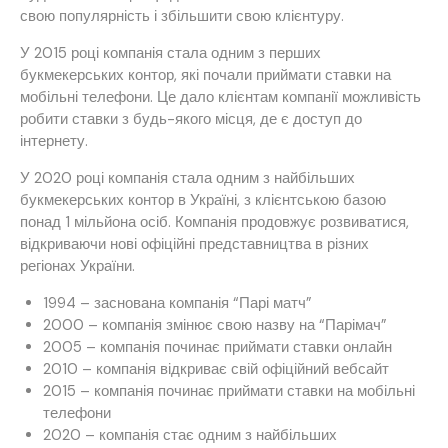
свою популярність і збільшити свою клієнтуру.
У 2015 році компанія стала одним з перших
букмекерських контор, які почали приймати ставки на
мобільні телефони. Це дало клієнтам компанії можливість
робити ставки з будь-якого місця, де є доступ до
інтернету.
У 2020 році компанія стала одним з найбільших
букмекерських контор в Україні, з клієнтською базою
понад 1 мільйона осіб. Компанія продовжує розвиватися,
відкриваючи нові офіційні представництва в різних
регіонах України.
1994 – заснована компанія “Парі матч”
2000 – компанія змінює свою назву на “Парімач”
2005 – компанія починає приймати ставки онлайн
2010 – компанія відкриває свій офіційний вебсайт
2015 – компанія починає приймати ставки на мобільні
телефони
2020 – компанія стає одним з найбільших