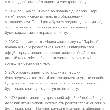
міжнародної компанії з широким спектром послуг.
У 1994 році компанія була заснована під назвою “Парі
матч” і почала свою діяльність з обмеженими
можливостями. Перші роки були складними для компанії,
оскільки вона мала конкурувати з вже існуючими
букмекерськими конторами на ринку.
У 2000 році компанія змінила свою назву на “Парімач” і
почала активно розвиватися. Компанія відкрила свої
офіційні представництва в різних регіонах України, що
дало їй можливість збільшити свою популярність і
збільшити свою клієнтуру.
У 2005 році компанія стала одним з перших
букмекерських контор, які почали приймати ставки онлайн.
Це дало клієнтам компанії можливість робити ставки з
будь-якого місця, де є доступ до інтернету.
У 2010 році компанія відкрила свій офіційний вебсайт, що
дало клієнтам компанії можливість робити ставки онлайн з
будь-якого місця. Це дало компанії можливість збільшити