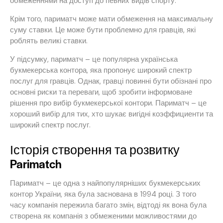
обмеженнями на доступ до певних видів спорту.
Крім того, париматч може мати обмеження на максимальну
суму ставки. Це може бути проблемно для гравців, які
роблять великі ставки.
У підсумку, париматч – це популярна українська
букмекерська контора, яка пропонує широкий спектр
послуг для гравців. Однак, гравці повинні бути обізнані про
основні риски та переваги, щоб зробити інформоване
рішення про вибір букмекерської контори. Париматч – це
хороший вибір для тих, хто шукає вигідні коэффициенти та
широкий спектр послуг.
Історія створення та розвитку
Parimatch
Париматч – це одна з найпопулярніших букмекерських
контор України, яка була заснована в 1994 році. З того
часу компанія пережила багато змін, відтоді як вона була
створена як компанія з обмеженими можливостями до