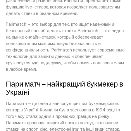
развлечения и развлечения. Parimatch предлагает также
функцию live-ставок, которая позволяет пользователям
делать ставки в реальном времени.
Parimatch – это выбор для тех, кто ищет надежный и
безопасный способ делать ставки. Parimatch – это лидер
на рынке онлайн-ставок, который обеспечивает
пользователям максимальную безопасность и
конфиденциальность. Parimatch использует современные
технологии для защиты данных и обеспечивает
круглосуточную поддержку, чтобы помочь пользователям
в любое время.
Пари матч – найкращий букмекер в
Україні
Пари матч – це одна з найпопулярніших букмекерських
контор в Україні. Компанія була заснована в 1994 році і з
того часу стала одним з провідних гравців на ринку.
Париматч пропонує широкий спектр послуг, включаючи
ставки на спорт, кіно, електронні ігри та інші види ставок.