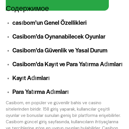
Содержимое
casıbom’un Genel Özellikleri
Casibom’da Oynanabilecek Oyunlar
Casibom’da Güvenlik ve Yasal Durum
Casibom’da Kayıt ve Para Yatırma Adımları
Kayıt Adımları
Para Yatırma Adımları
Casibom, en popüler ve güvenilir bahis ve casino
sitelerinden biridir. 158 giriş yaparak, kullanıcılar çeşitli
oyunlar ve bonuslar sunulan geniş bir platforma erişebilirler.
Casibom güncel giriş sayfasında, kullanıcıların ihtiyaçlarına
ve tercihlerine göre en uygun oyunları bulabilirler. Casibon