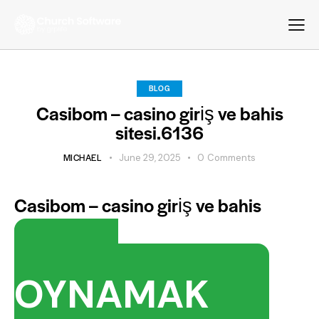
BLOG
Casibom – casino giriş ve bahis
sitesi.6136
MICHAEL
June 29, 2025
0
Comments
Casibom – casino giriş ve bahis
sitesi
OYNAMAK