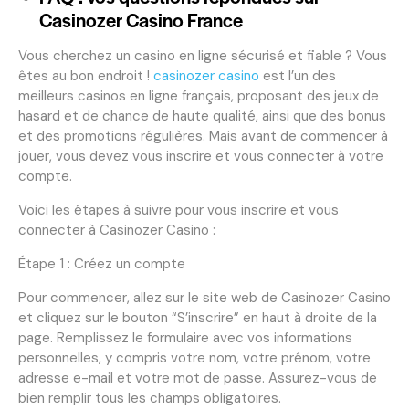
Casinozer Casino France
Vous cherchez un casino en ligne sécurisé et fiable ? Vous
êtes au bon endroit !
casinozer casino
est l’un des
meilleurs casinos en ligne français, proposant des jeux de
hasard et de chance de haute qualité, ainsi que des bonus
et des promotions régulières. Mais avant de commencer à
jouer, vous devez vous inscrire et vous connecter à votre
compte.
Voici les étapes à suivre pour vous inscrire et vous
connecter à Casinozer Casino :
Étape 1 : Créez un compte
Pour commencer, allez sur le site web de Casinozer Casino
et cliquez sur le bouton “S’inscrire” en haut à droite de la
page. Remplissez le formulaire avec vos informations
personnelles, y compris votre nom, votre prénom, votre
adresse e-mail et votre mot de passe. Assurez-vous de
bien remplir tous les champs obligatoires.