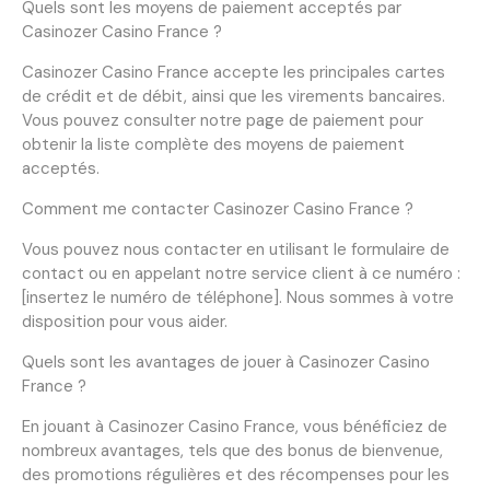
Quels sont les moyens de paiement acceptés par
Casinozer Casino France ?
Casinozer Casino France accepte les principales cartes
de crédit et de débit, ainsi que les virements bancaires.
Vous pouvez consulter notre page de paiement pour
obtenir la liste complète des moyens de paiement
acceptés.
Comment me contacter Casinozer Casino France ?
Vous pouvez nous contacter en utilisant le formulaire de
contact ou en appelant notre service client à ce numéro :
[insertez le numéro de téléphone]. Nous sommes à votre
disposition pour vous aider.
Quels sont les avantages de jouer à Casinozer Casino
France ?
En jouant à Casinozer Casino France, vous bénéficiez de
nombreux avantages, tels que des bonus de bienvenue,
des promotions régulières et des récompenses pour les