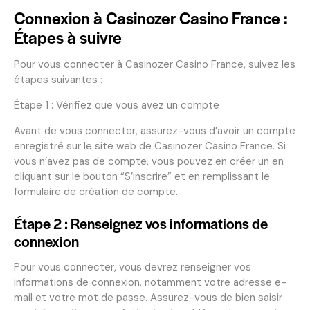
Connexion à Casinozer Casino France :
Étapes à suivre
Pour vous connecter à Casinozer Casino France, suivez les
étapes suivantes :
Étape 1 : Vérifiez que vous avez un compte
Avant de vous connecter, assurez-vous d’avoir un compte
enregistré sur le site web de Casinozer Casino France. Si
vous n’avez pas de compte, vous pouvez en créer un en
cliquant sur le bouton “S’inscrire” et en remplissant le
formulaire de création de compte.
Étape 2 : Renseignez vos informations de
connexion
Pour vous connecter, vous devrez renseigner vos
informations de connexion, notamment votre adresse e-
mail et votre mot de passe. Assurez-vous de bien saisir