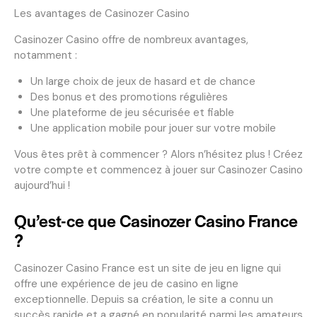
Les avantages de Casinozer Casino
Casinozer Casino offre de nombreux avantages,
notamment :
Un large choix de jeux de hasard et de chance
Des bonus et des promotions régulières
Une plateforme de jeu sécurisée et fiable
Une application mobile pour jouer sur votre mobile
Vous êtes prêt à commencer ? Alors n’hésitez plus ! Créez
votre compte et commencez à jouer sur Casinozer Casino
aujourd’hui !
Qu’est-ce que Casinozer Casino France
?
Casinozer Casino France est un site de jeu en ligne qui
offre une expérience de jeu de casino en ligne
exceptionnelle. Depuis sa création, le site a connu un
succès rapide et a gagné en popularité parmi les amateurs