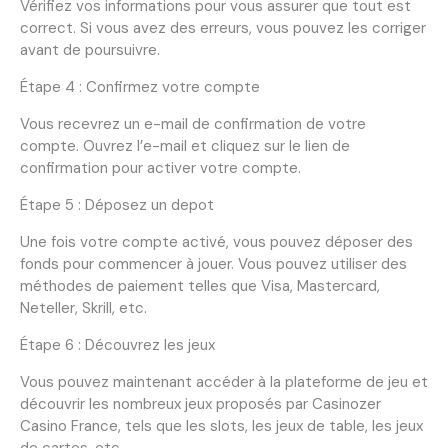
Vérifiez vos informations pour vous assurer que tout est
correct. Si vous avez des erreurs, vous pouvez les corriger
avant de poursuivre.
Étape 4 : Confirmez votre compte
Vous recevrez un e-mail de confirmation de votre
compte. Ouvrez l’e-mail et cliquez sur le lien de
confirmation pour activer votre compte.
Étape 5 : Déposez un depot
Une fois votre compte activé, vous pouvez déposer des
fonds pour commencer à jouer. Vous pouvez utiliser des
méthodes de paiement telles que Visa, Mastercard,
Neteller, Skrill, etc.
Étape 6 : Découvrez les jeux
Vous pouvez maintenant accéder à la plateforme de jeu et
découvrir les nombreux jeux proposés par Casinozer
Casino France, tels que les slots, les jeux de table, les jeux