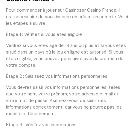
Pour commencer à jouer sur Casinozer Casino France, il
est nécessaire de vous inscrire en créant un compte. Voici
les étapes à suivre :
Étape 1 : Vérifiez si vous êtes éligible
Vérifiez si vous êtes âgé de 18 ans ou plus et si vous êtes
situé dans un pays où le jeu en ligne est autorisé. Si vous
êtes éligible, vous pouvez poursuivre avec la création de
votre compte.
Étape 2 : Saisissez vos informations personnelles
Vous devrez saisir vos informations personnelles, telles
que votre nom, votre prénom, votre adresse e-mail et
votre mot de passe. Assurez-vous de saisir ces
informations correctement, car vous ne pourrez pas les
modifier ultérieurement.
Étape 3 : Vérifiez vos informations