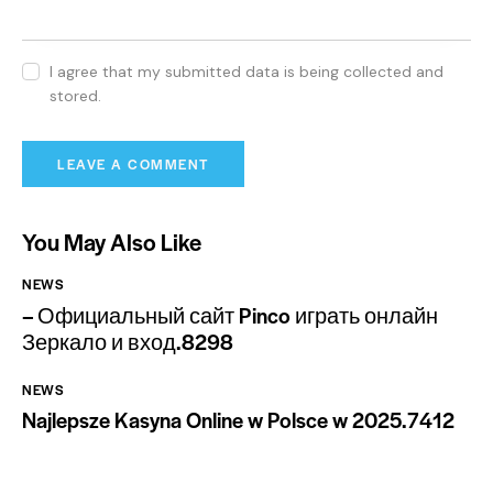
I agree that my submitted data is being collected and
stored.
You May Also Like
NEWS
– Официальный сайт Pinco играть онлайн
Зеркало и вход.8298
NEWS
Najlepsze Kasyna Online w Polsce w 2025.7412