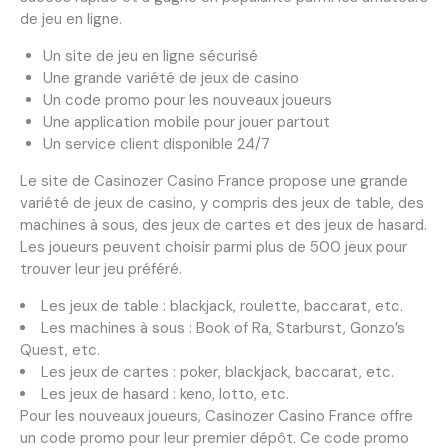
de jeu en ligne.
Un site de jeu en ligne sécurisé
Une grande variété de jeux de casino
Un code promo pour les nouveaux joueurs
Une application mobile pour jouer partout
Un service client disponible 24/7
Le site de Casinozer Casino France propose une grande
variété de jeux de casino, y compris des jeux de table, des
machines à sous, des jeux de cartes et des jeux de hasard.
Les joueurs peuvent choisir parmi plus de 500 jeux pour
trouver leur jeu préféré.
Les jeux de table : blackjack, roulette, baccarat, etc.
Les machines à sous : Book of Ra, Starburst, Gonzo’s
Quest, etc.
Les jeux de cartes : poker, blackjack, baccarat, etc.
Les jeux de hasard : keno, lotto, etc.
Pour les nouveaux joueurs, Casinozer Casino France offre
un code promo pour leur premier dépôt. Ce code promo