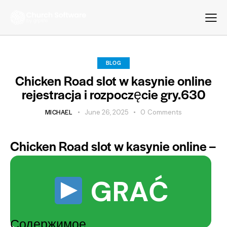
BLOG
Chicken Road slot w kasynie online
rejestracja i rozpoczęcie gry.630
MICHAEL
June 26, 2025
0
Comments
Chicken Road slot w kasynie online –
rejestracja i rozpoczęcie gry
GRAĆ
Содержимое