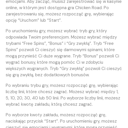
emocjami. Aby zacząć, musisz zarejestrować się w kasynie
online, w którym jest dostępna gra Chicken Road. Po
zarejestrowaniu się, możesz rozpocząć grę, wybierając
opcję “Uruchom” lub “Start”.
Po uruchomieniu gry, możesz wybrać tryb gry, który
odpowiada Twoim preferencjom. Możesz wybrać między
trybami “Free Spins”, “Bonus” i “Gry zwykłą”. Tryb “Free
Spins” pozwoli Ci cieszyć się darmowymi spinami, które
mogą przynieść Ci duże wygrane. Tryb “Bonus” pozwoli Ci
wygrać bonusy, które mogą pomóc Ci w zdobyciu
większych wygranych. Tryb “Gry zwykłą” pozwoli Ci cieszyć
się grą zwykłą, bez dodatkowych bonusów.
Po wybraniu trybu gry, możesz rozpocząć grę, wybierając
liczbę linii, które chcesz zagrać. Możesz wybrać między 1,
5, 10, 20, 30, 40 lub 50 linii. Po wyborze liczby linii, możesz
wybrać kwotę zakładu, którą chcesz zagrać.
Po wyborze kwoty zakładu, możesz rozpocząć grę,
naciskając przycisk “Start”. Po uruchomieniu gry, możesz
cieszyć się emocjami i wygranymi, które mogą przynieść