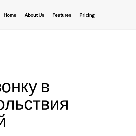
Home
About Us
Features
Pricing
онку в
ольствия
й