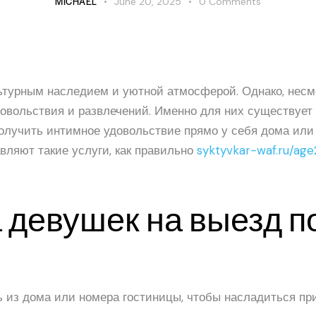
MICHAEL
June 20, 2025
0
Comments
льтурным наследием и уютной атмосферой. Однако, несм
овольствия и развлечений. Именно для них существует 
олучить интимное удовольствие прямо у себя дома или в
вляют такие услуги, как правильно
syktyvkar-waf.ru/ag
девушек на выезд по
ть из дома или номера гостиницы, чтобы насладиться пр