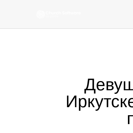
Девуш
Иркутск