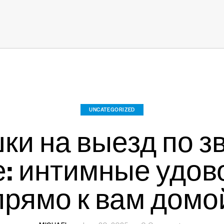
UNCATEGORIZED
ки на выезд по зв
е: интимные удов
прямо к вам домо