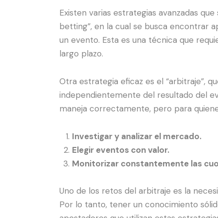
Existen varias estrategias avanzadas que 
betting”, en la cual se busca encontrar a
un evento. Esta es una técnica que requ
largo plazo.
Otra estrategia eficaz es el “arbitraje”, 
independientemente del resultado del eve
maneja correctamente, pero para quienes
Investigar y analizar el mercado.
Elegir eventos con valor.
Monitorizar constantemente las cuo
Uno de los retos del arbitraje es la nec
Por lo tanto, tener un conocimiento sóli