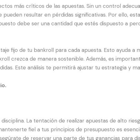
ectos más críticos de las apuestas. Sin un control adecuad
e pueden resultar en pérdidas significativas. Por ello, e
uesto debe ser una cantidad que estés dispuesto a perder
taje fijo de tu bankroll para cada apuesta. Esto ayuda a 
roll crezca de manera sostenible. Además, es importante
das. Este análisis te permitirá ajustar tu estrategia y m
io.
a disciplina. La tentación de realizar apuestas de alto ri
ntenerte fiel a tus principios de presupuesto es esencia
segúrate de reservar una parte de tus ganancias para disfr