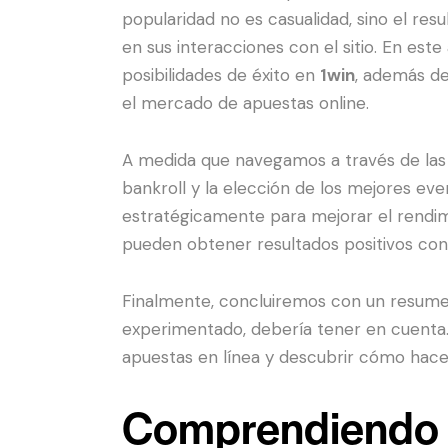
popularidad no es casualidad, sino el res
en sus interacciones con el sitio. En est
posibilidades de éxito en
1win
, además d
el mercado de apuestas online.
A medida que navegamos a través de las 
bankroll y la elección de los mejores eve
estratégicamente para mejorar el rendim
pueden obtener resultados positivos con
Finalmente, concluiremos con un resumen
experimentado, debería tener en cuenta.
apuestas en línea y descubrir cómo hacer
Comprendiendo l