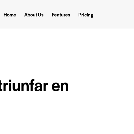
Home
About Us
Features
Pricing
triunfar en