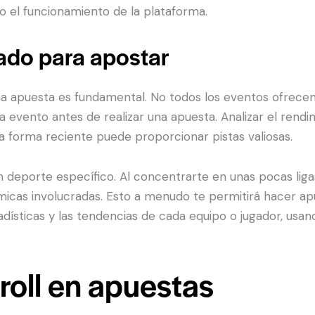
 o el funcionamiento de la plataforma.
uado para apostar
una apuesta es fundamental. No todos los eventos ofrece
ada evento antes de realizar una apuesta. Analizar el rend
la forma reciente puede proporcionar pistas valiosas.
 deporte específico. Al concentrarte en unas pocas liga
icas involucradas. Esto a menudo te permitirá hacer ap
dísticas y las tendencias de cada equipo o jugador, usa
roll en apuestas