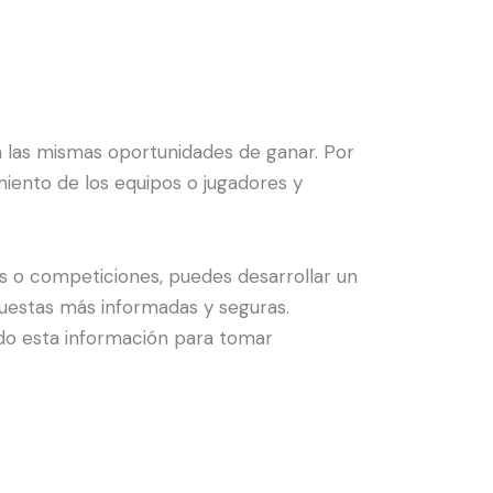
n las mismas oportunidades de ganar. Por
imiento de los equipos o jugadores y
s o competiciones, puedes desarrollar un
uestas más informadas y seguras.
ndo esta información para tomar