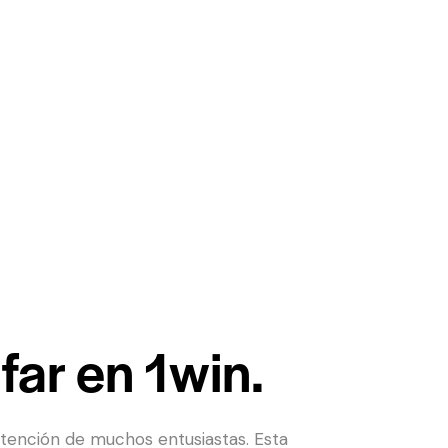
far en 1win.
tención de muchos entusiastas. Esta