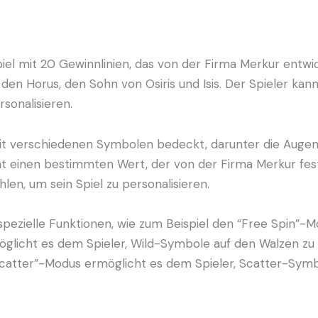
iel mit 20 Gewinnlinien, das von der Firma Merkur entwic
n Horus, den Sohn von Osiris und Isis. Der Spieler ka
rsonalisieren.
mit verschiedenen Symbolen bedeckt, darunter die Augen 
at einen bestimmten Wert, der von der Firma Merkur fes
en, um sein Spiel zu personalisieren.
 spezielle Funktionen, wie zum Beispiel den “Free Spin”-M
glicht es dem Spieler, Wild-Symbole auf den Walzen zu
catter”-Modus ermöglicht es dem Spieler, Scatter-Symb