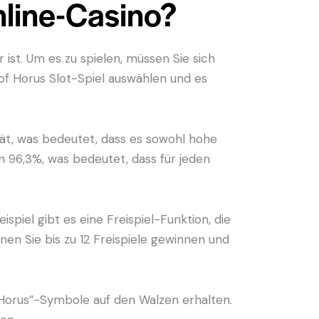
nline-Casino?
r ist. Um es zu spielen, müssen Sie sich
of Horus Slot-Spiel auswählen und es
ität, was bedeutet, dass es sowohl hohe
n 96,3%, was bedeutet, dass für jeden
spiel gibt es eine Freispiel-Funktion, die
en Sie bis zu 12 Freispiele gewinnen und
f Horus”-Symbole auf den Walzen erhalten.