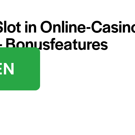
lot in Online-Casin
– Bonusfeatures
EN