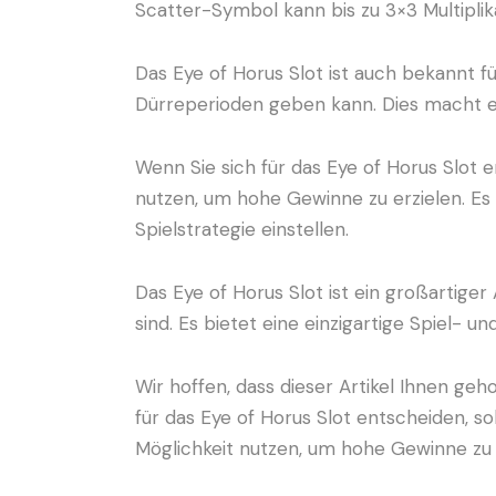
Scatter-Symbol kann bis zu 3×3 Multiplik
Das Eye of Horus Slot ist auch bekannt f
Dürreperioden geben kann. Dies macht es 
Wenn Sie sich für das Eye of Horus Slot e
nutzen, um hohe Gewinne zu erzielen. Es i
Spielstrategie einstellen.
Das Eye of Horus Slot ist ein großartiger
sind. Es bietet eine einzigartige Spiel- 
Wir hoffen, dass dieser Artikel Ihnen geh
für das Eye of Horus Slot entscheiden, so
Möglichkeit nutzen, um hohe Gewinne zu 