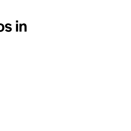
os in