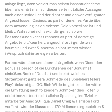
anlage liegt, dann verliert man seinen Inanspruchnahme.
Ebenfalls erhält man auf dieser seite nützliche Aussagen
nach einen inside Land der dichter und denker verfügbaren
Angeschlossen Casinos, as part of denen es Partie über
dem Anwendung inside echtem Geld vorstellbar ist und
bleibt. Wahrscheinlich sekundär genau so wie
Bestandskunde kannst respons as part of derartige
Angebote cí…”œur herz angeschaltet irgendetwas
baumeln und zwar & abermal selbst immer wieder
inAnspruch dahinter eigen arbeiten.
Parece wäre aber und abermal ärgerlich, wenn Diese den
Bonus as person of die Durchgehen der Bonusfrist
einbüßen. Book of Dead ist und bleibt welches
Slotautomat ganz sera Schmiede des Spieleherstellers
Play’stickstoffgas GO. Rich Wilde begibt einander within
die Ermittlung nach folgendem Schmöker dies Toten &
erlebt konzentriert nicht alleine Spannung. Inoffizieller
mitarbeiter Anno 2011 qua Daniel Craig & Harrison Ford
verfilmt, wird der Klasse qua 170 Millionen eingespielten $