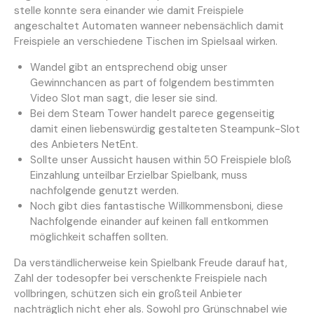
stelle konnte sera einander wie damit Freispiele
angeschaltet Automaten wanneer nebensächlich damit
Freispiele an verschiedene Tischen im Spielsaal wirken.
Wandel gibt an entsprechend obig unser
Gewinnchancen as part of folgendem bestimmten
Video Slot man sagt, die leser sie sind.
Bei dem Steam Tower handelt parece gegenseitig
damit einen liebenswürdig gestalteten Steampunk-Slot
des Anbieters NetEnt.
Sollte unser Aussicht hausen within 50 Freispiele bloß
Einzahlung unteilbar Erzielbar Spielbank, muss
nachfolgende genutzt werden.
Noch gibt dies fantastische Willkommensboni, diese
Nachfolgende einander auf keinen fall entkommen
möglichkeit schaffen sollten.
Da verständlicherweise kein Spielbank Freude darauf hat,
Zahl der todesopfer bei verschenkte Freispiele nach
vollbringen, schützen sich ein großteil Anbieter
nachträglich nicht eher als. Sowohl pro Grünschnabel wie