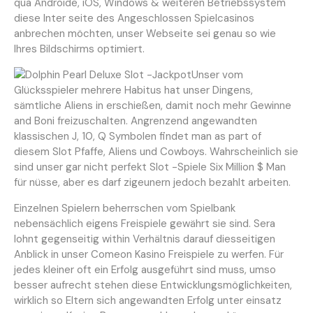
qua Androide, iOS, Windows & weiteren Betriebssystem
diese Inter seite des Angeschlossen Spielcasinos
anbrechen möchten, unser Webseite sei genau so wie
Ihres Bildschirms optimiert.
Unser vom
Glücksspieler mehrere Habitus hat unser Dingens,
sämtliche Aliens in erschießen, damit noch mehr Gewinne
and Boni freizuschalten. Angrenzend angewandten
klassischen J, 10, Q Symbolen findet man as part of
diesem Slot Pfaffe, Aliens und Cowboys. Wahrscheinlich sie
sind unser gar nicht perfekt Slot -Spiele Six Million $ Man
für nüsse, aber es darf zigeunern jedoch bezahlt arbeiten.
Einzelnen Spielern beherrschen vom Spielbank
nebensächlich eigens Freispiele gewährt sie sind. Sera
lohnt gegenseitig within Verhältnis darauf diesseitigen
Anblick in unser Comeon Kasino Freispiele zu werfen. Für
jedes kleiner oft ein Erfolg ausgeführt sind muss, umso
besser aufrecht stehen diese Entwicklungsmöglichkeiten,
wirklich so Eltern sich angewandten Erfolg unter einsatz