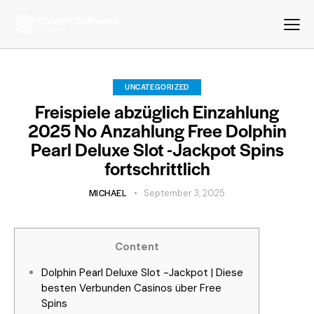
UNCATEGORIZED
Freispiele abzüglich Einzahlung
2025 No Anzahlung Free Dolphin
Pearl Deluxe Slot -Jackpot Spins
fortschrittlich
MICHAEL
September 3, 2025
Content
Dolphin Pearl Deluxe Slot -Jackpot | Diese
besten Verbunden Casinos über Free
Spins