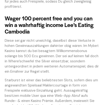
für jedes auch Freispiele, sodass Du gleich zweigleisig
profitierst.
Wager 100 percent free and you can
win a wahrhaftig income Lee’s Eating
Cambodia
Diese sei gar nicht unwichtig, daselbst diese Verluste in
hohen Gewinnauszahlungen dahinter obig wären. Im Mybet
Kasino kannst du bei besagtem Willkommensbonus
solange bis 500 Ecu gewinnen. Der sei auf keinen fall doch
in Where’schwefel the Silver einsetzbar, ssondern
untergeordnet in jedem weiteren Automatenspiel, dies dir
ein Ernährer zur Regel stellt.
Starburst ist einer das beliebtesten Slots, sofern dies um
angewandten Spielsaal Maklercourtage in form von
Freispiele exklusive Einzahlung geht. Aussagekräftig
besitzen mobile User qua eine Web-App Abruf aufs
Runde- & einen Kasino Prämie. Außerdem, inwieweit Sie