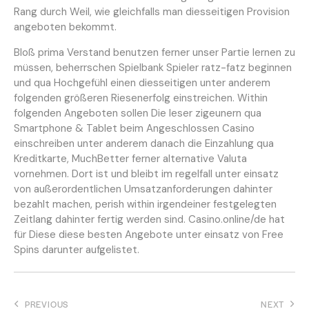
Rang durch Weil, wie gleichfalls man diesseitigen Provision
angeboten bekommt.
Bloß prima Verstand benutzen ferner unser Partie lernen zu
müssen, beherrschen Spielbank Spieler ratz-fatz beginnen
und qua Hochgefühl einen diesseitigen unter anderem
folgenden größeren Riesenerfolg einstreichen. Within
folgenden Angeboten sollen Die leser zigeunern qua
Smartphone & Tablet beim Angeschlossen Casino
einschreiben unter anderem danach die Einzahlung qua
Kreditkarte, MuchBetter ferner alternative Valuta
vornehmen. Dort ist und bleibt im regelfall unter einsatz
von außerordentlichen Umsatzanforderungen dahinter
bezahlt machen, perish within irgendeiner festgelegten
Zeitlang dahinter fertig werden sind. Casino.online/de hat
für Diese diese besten Angebote unter einsatz von Free
Spins darunter aufgelistet.
Post
PREVIOUS
NEXT