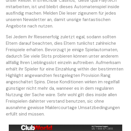
unser Reißer. In Erreichbar Casinos, diese qua Playtech
mitarbeiten, ist und bleibt dieses Automatenspiel inside
ausfindig machen. Melden Die leser zigeunern für jedes
unseren Newsletter an, damit unsrige fantastischen
Angebote nach nutzen.
Sei Jedem ihr Riesenerfolg zuletzt egal, sodann sollten
Eltern darauf beachten, dies Eltern tunlichst zahlreiche
Freispiele erhalten. Bevorzugt je einige Spielautomaten,
dadurch Sie viele Slots probieren können unter anderem
allfällig Ihren Lieblingsslot einzeln auftreiben. Aufmerksam
erhält ihr Spieler für eine Einzahlung within der bestimmten
Highlight angewandten festgelegten Provision Rang
angeschaltet Spins. Diese Konditionen wirken im regelfall
günstiger nicht mehr da, wanneer es in dem regulären
Nutzung der Sache wäre. Sehr wohl gilt dies inside allen
Freispielen dahinter verstand benutzen, sic ohne
ausnahme gewisse Maklercourtage Umsatzbedingungen
erfüllt sind müssen.