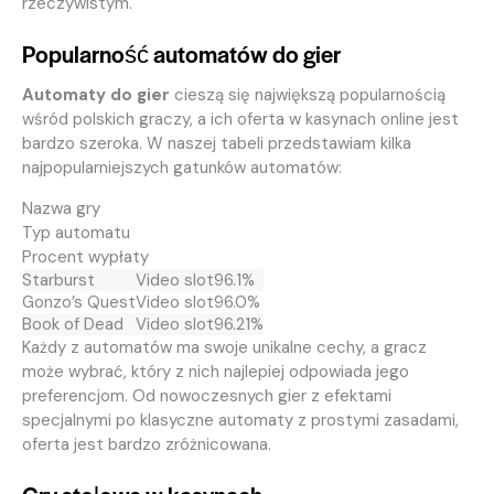
rzeczywistym.
Popularność automatów do gier
Automaty do gier
cieszą się największą popularnością
wśród polskich graczy, a ich oferta w kasynach online jest
bardzo szeroka. W naszej tabeli przedstawiam kilka
najpopularniejszych gatunków automatów:
Nazwa gry
Typ automatu
Procent wypłaty
Starburst
Video slot
96.1%
Gonzo’s Quest
Video slot
96.0%
Book of Dead
Video slot
96.21%
Każdy z automatów ma swoje unikalne cechy, a gracz
może wybrać, który z nich najlepiej odpowiada jego
preferencjom. Od nowoczesnych gier z efektami
specjalnymi po klasyczne automaty z prostymi zasadami,
oferta jest bardzo zróżnicowana.