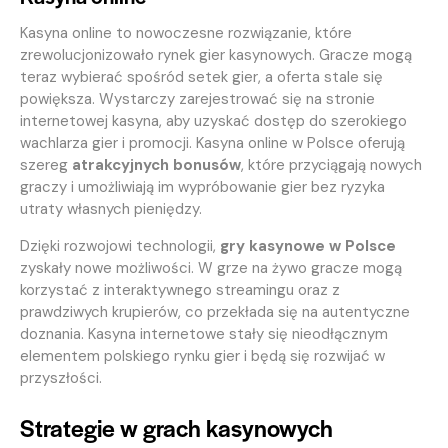
Kasyna online to nowoczesne rozwiązanie, które
zrewolucjonizowało rynek gier kasynowych. Gracze mogą
teraz wybierać spośród setek gier, a oferta stale się
powiększa. Wystarczy zarejestrować się na stronie
internetowej kasyna, aby uzyskać dostęp do szerokiego
wachlarza gier i promocji. Kasyna online w Polsce oferują
szereg
atrakcyjnych bonusów
, które przyciągają nowych
graczy i umożliwiają im wypróbowanie gier bez ryzyka
utraty własnych pieniędzy.
Dzięki rozwojowi technologii,
gry kasynowe w Polsce
zyskały nowe możliwości. W grze na żywo gracze mogą
korzystać z interaktywnego streamingu oraz z
prawdziwych krupierów, co przekłada się na autentyczne
doznania. Kasyna internetowe stały się nieodłącznym
elementem polskiego rynku gier i będą się rozwijać w
przyszłości.
Strategie w grach kasynowych