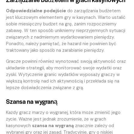
Odpowiedzialne podejście
do zarządzania budżetem
jest kluczowym elementem gry w kasynach. Warto ustalić
sobie miesięczny budżet na grę, zanim rozpoczniemy
zabawę. W ten sposób unikniemy nieprzyjemnych sytuacji
związanych z nadmiernym wydatkowaniem pieniędzy.
Ponadto, należy pamiętać, że hazard nie powinien być
traktowany jako sposób na zarabianie pieniędzy.
Gracze powinni również wynotować swoją aktywność oraz
układanie strategii, aby monitorować swoje wydatki oraz
zyski. Wytyczenie granic wydatków wyposaży graczy w
większą kontrolę nad ich aktywnością i przekłada się na
lepsze doświadczenia związane z grą.
Szansa na wygraną
Każdy gracz marzy o wygranej, która może zmienić jego
życie. Ważne jest jednak zrozumienie, że w grach
kasynowych
szansa na wygraną
znacznie zależy od
wybranej gry oraz jej zasad. Tradycyjnie, gry o niskiej