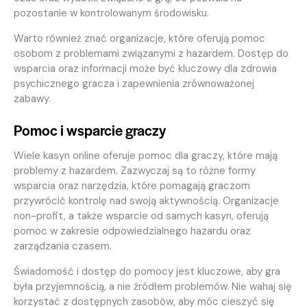
pozostanie w kontrolowanym środowisku.
Warto również znać organizacje, które oferują pomoc
osobom z problemami związanymi z hazardem. Dostęp do
wsparcia oraz informacji może być kluczowy dla zdrowia
psychicznego gracza i zapewnienia zrównoważonej
zabawy.
Pomoc i wsparcie graczy
Wiele kasyn online oferuje pomoc dla graczy, które mają
problemy z hazardem. Zazwyczaj są to różne formy
wsparcia oraz narzędzia, które pomagają graczom
przywrócić kontrolę nad swoją aktywnością. Organizacje
non-profit, a także wsparcie od samych kasyn, oferują
pomoc w zakresie odpowiedzialnego hazardu oraz
zarządzania czasem.
Świadomość i dostęp do pomocy jest kluczowe, aby gra
była przyjemnością, a nie źródłem problemów. Nie wahaj się
korzystać z dostępnych zasobów, aby móc cieszyć się