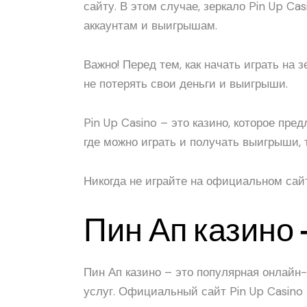
сайту. В этом случае, зеркало Pin Up Ca
аккаунтам и выигрышам.
Важно! Перед тем, как начать играть на 
не потерять свои деньги и выигрыши.
Pin Up Casino – это казино, которое пре
где можно играть и получать выигрыши, т
Никогда не играйте на официальном сайт
Пин Ап казино
Пин Ап казино – это популярная онлайн
услуг. Официальный сайт Pin Up Casino –