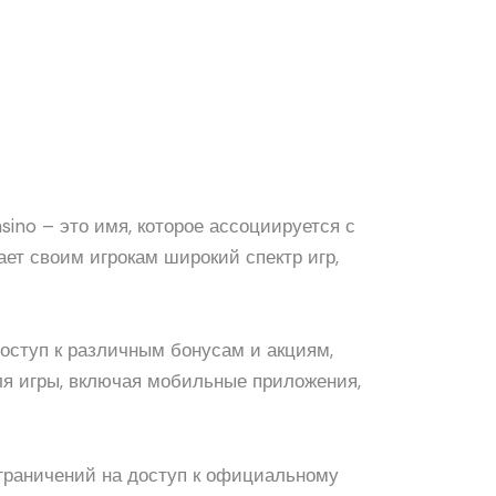
sino – это имя, которое ассоциируется с
ает своим игрокам широкий спектр игр,
 доступ к различным бонусам и акциям,
ля игры, включая мобильные приложения,
 ограничений на доступ к официальному