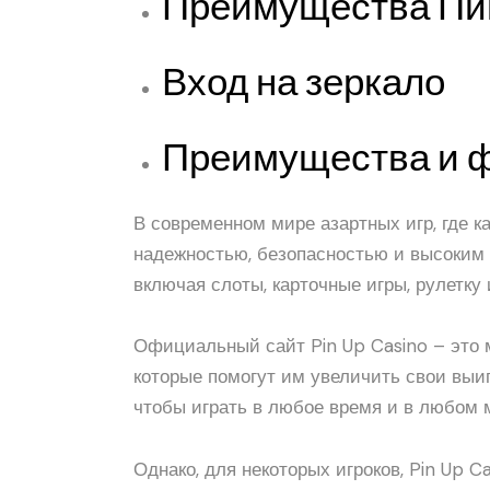
Преимущества Пин
Вход на зеркало
Преимущества и фу
В современном мире азартных игр, где к
надежностью, безопасностью и высоким у
включая слоты, карточные игры, рулетку 
Официальный сайт Pin Up Casino – это ме
которые помогут им увеличить свои выи
чтобы играть в любое время и в любом 
Однако, для некоторых игроков, Pin Up 