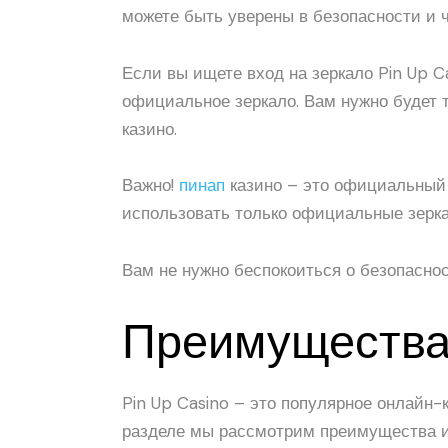
можете быть уверены в безопасности и ч
Если вы ищете вход на зеркало Pin Up C
официальное зеркало. Вам нужно будет т
казино.
Важно!
пинап
казино – это официальный 
использовать только официальные зерка
Вам не нужно беспокоиться о безопаснос
Преимущества 
Pin Up Casino – это популярное онлайн-
разделе мы рассмотрим преимущества и 