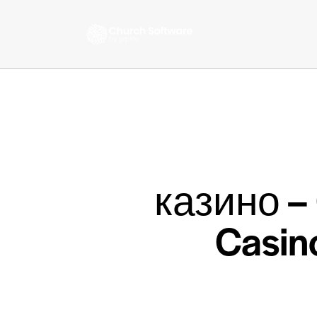
казино –
Casin