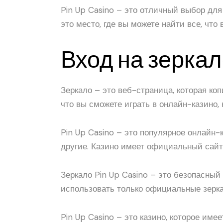
Pin Up Casino – это отличный выбор дл
это место, где вы можете найти все, что
Вход на зерка
Зеркало – это веб-страница, которая ко
что вы сможете играть в онлайн-казино,
Pin Up Casino – это популярное онлайн-к
другие. Казино имеет официальный сайт,
Зеркало Pin Up Casino – это безопасны
использовать только официальные зерка
Pin Up Casino – это казино, которое им