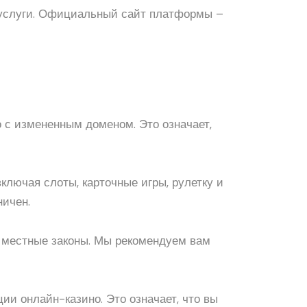
е услуги. Официальный сайт платформы –
о с измененным доменом. Это означает,
включая слоты, карточные игры, рулетку и
ничен.
я местные законы. Мы рекомендуем вам
ии онлайн-казино. Это означает, что вы