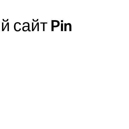
 сайт Pin