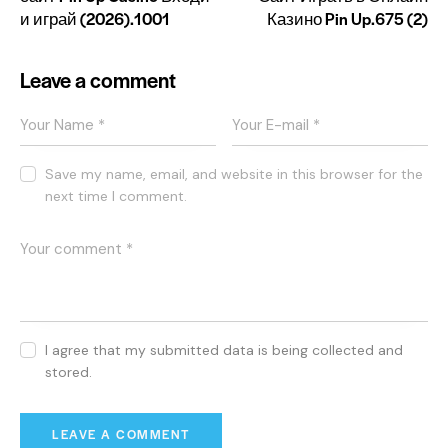
и играй (2026).1001
Казино Pin Up.675 (2)
Leave a comment
Save my name, email, and website in this browser for the
next time I comment.
I agree that my submitted data is being collected and
stored.