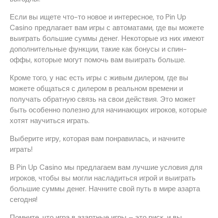
Если вы ищете что-то новое и интересное, то Pin Up
Casino предлагает вам игры с автоматами, где вы можете
выиграть большие суммы денег. Некоторые из них имеют
дополнительные функции, такие как бонусы и спин-
оффы, которые могут помочь вам выиграть больше.
Кроме того, у нас есть игры с живым дилером, где вы
можете общаться с дилером в реальном времени и
получать обратную связь на свои действия. Это может
быть особенно полезно для начинающих игроков, которые
хотят научиться играть.
Выберите игру, которая вам понравилась, и начните
играть!
В Pin Up Casino мы предлагаем вам лучшие условия для
игроков, чтобы вы могли насладиться игрой и выиграть
большие суммы денег. Начните свой путь в мире азарта
сегодня!
Помните, что игра в азартные игры – это риск, и вы