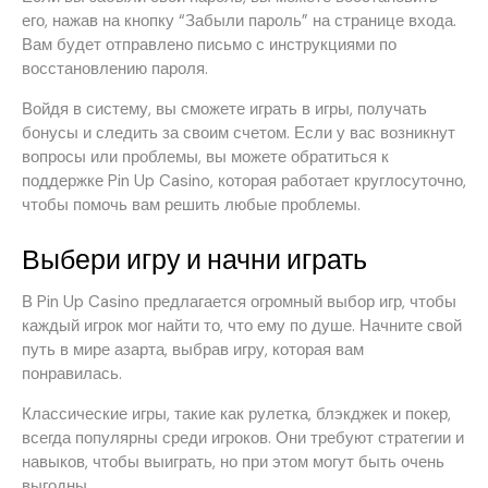
его, нажав на кнопку “Забыли пароль” на странице входа.
Вам будет отправлено письмо с инструкциями по
восстановлению пароля.
Войдя в систему, вы сможете играть в игры, получать
бонусы и следить за своим счетом. Если у вас возникнут
вопросы или проблемы, вы можете обратиться к
поддержке Pin Up Casino, которая работает круглосуточно,
чтобы помочь вам решить любые проблемы.
Выбери игру и начни играть
В Pin Up Casino предлагается огромный выбор игр, чтобы
каждый игрок мог найти то, что ему по душе. Начните свой
путь в мире азарта, выбрав игру, которая вам
понравилась.
Классические игры, такие как рулетка, блэкджек и покер,
всегда популярны среди игроков. Они требуют стратегии и
навыков, чтобы выиграть, но при этом могут быть очень
выгодны.