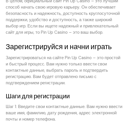
В целом, официальный сайт Pin Up Casino – это лучший
способ начать свою игровую карьеру. Он обеспечивает
безопасность и надежность, доступность круглосуточной
поддержки, удобство и доступность, а также широкий
выбор игр. Если вы ищете надежный и привлекательный
сайт для игры, то Pin Up Casino – это ваш выбор.
Зарегистрируйся и начни играть
Зарегистрироваться на сайте Pin Up Casino – это простой
и быстрый процесс. Вам нужно только ввести свои
контактные данные, выбрать пароль и подтвердить
регистрацию. Вам будет отправлено письмо с
подтверждением регистрации.
Шаги для регистрации
Шаг 1: Введите свои контактные данные. Вам нужно ввести
ваше имя, фамилию, дату рождения, адрес электронной
почты и номер телефона.