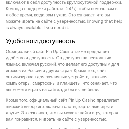
включают в себя доступность круглосуточной поддержки.
Команда поддержки работает 24/7, чтобы помочь вам в
любое время, когда вам нужно. Это означает, что вы
можете играть на сайте с уверенностью, knowing that help
is always available if you need it.
Удобство и доступность
Официальный сайт Pin Up Casino также предлагает
удобство и доступность. Он доступен на нескольких
языках, включая русский, что делает его доступным для
игроков из России и других стран. Кроме того, сайт
оптимизирован для различных устройств, включая
компьютеры, смартфоны и планшеты, что означает, что
вы можете играть на сайте, где бы вы не были.
Кроме того, официальный сайт Pin Up Casino предлагает
широкий выбор игр, включая слоты, карточные игры и
другие. Это означает, что вы можете найти игру, которая
вам понравится, и играть на сайте с уверенностью.