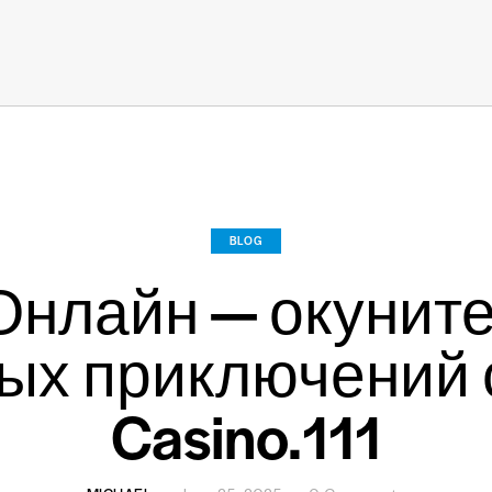
BLOG
Онлайн — окуните
ых приключений с
Casino.111