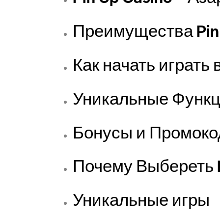
Преимущества Pin 
Как начать играть в
Уникальные Функц
Бонусы и Промоко
Почему Выбереть P
Уникальные игры