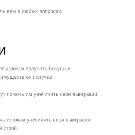
очь вам в любых вопросах.
и
ет игрокам получать бонусы и
еимуществ он получает.
огут помочь им увеличить свои выигрыши.
мочь игрокам увеличить свои выигрыши.
 игрой.