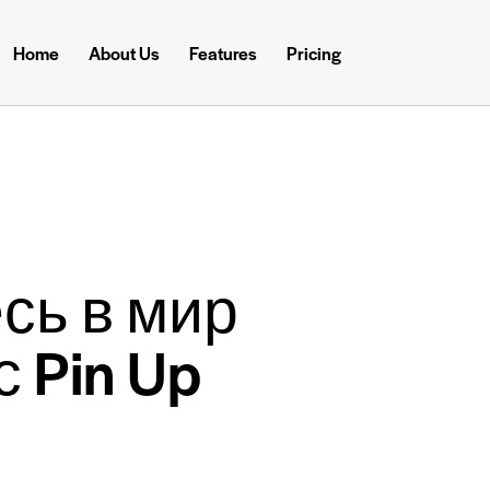
Home
About Us
Features
Pricing
сь в мир
 Pin Up