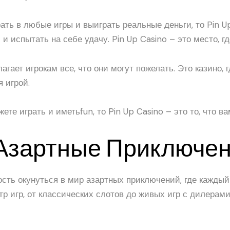
ать в любые игры и выиграть реальные деньги, то Pin Up
 и испытать на себе удачу. Pin Up Casino – это место, г
лагает игрокам все, что они могут пожелать. Это казино,
 игрой.
жете играть и иметьfun, то Pin Up Casino – это то, что ва
 – Азартные Приключе
ость окунуться в мир азартных приключений, где каждый
р игр, от классических слотов до живых игр с дилерами