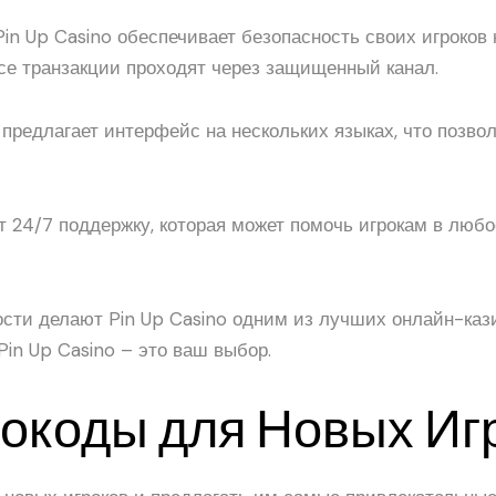
n Up Casino обеспечивает безопасность своих игроков н
все транзакции проходят через защищенный канал.
предлагает интерфейс на нескольких языках, что позвол
ет 24/7 поддержку, которая может помочь игрокам в любо
сти делают Pin Up Casino одним из лучших онлайн-кази
Pin Up Casino – это ваш выбор.
окоды для Новых Иг