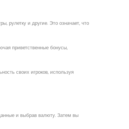
ы, рулетку и другие. Это означает, что
лючая приветственные бонусы,
ность своих игроков, используя
 данные и выбрав валюту. Затем вы