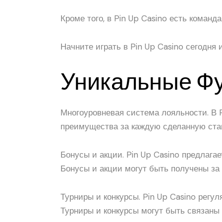
Кроме того, в Pin Up Casino есть команд
Начните играть в Pin Up Casino сегодня
Уникальные Фу
Многоуровневая система лояльности. В P
преимущества за каждую сделанную став
Бонусы и акции. Pin Up Casino предлага
Бонусы и акции могут быть получены за р
Турниры и конкурсы. Pin Up Casino регу
Турниры и конкурсы могут быть связаны