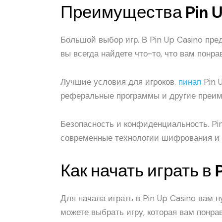
Преимущества Pin U
Большой выбор игр. В Pin Up Casino пред
вы всегда найдете что-то, что вам понра
Лучшие условия для игроков.
пинап
Pin 
реферальные программы и другие преим
Безопасность и конфиденциальность. Pi
современные технологии шифрования и
Как начать играть в 
Для начала играть в Pin Up Casino вам 
можете выбрать игру, которая вам понрав