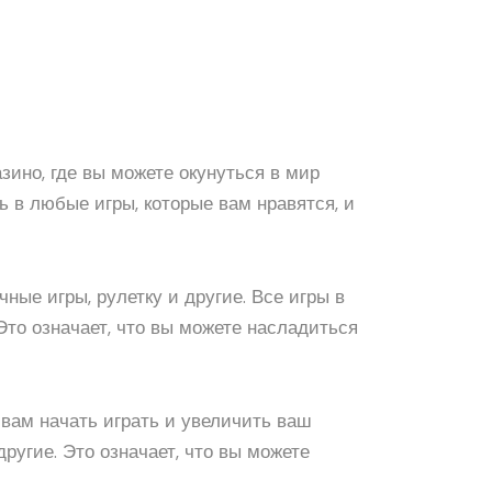
азино, где вы можете окунуться в мир
ь в любые игры, которые вам нравятся, и
чные игры, рулетку и другие. Все игры в
Это означает, что вы можете насладиться
 вам начать играть и увеличить ваш
ругие. Это означает, что вы можете