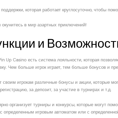
а поддержки, которая работает круглосуточно, чтобы пом
 и окунитесь в мир азартных приключений!
нкции и Возможност
in Up Casino есть система лояльности, которая позволя
ку. Чем больше игрок играет, тем больше бонусов и пр
ет своим игрокам различные бонусы и акции, которые м
егистрацию, за депозит, за участие в турнирах и т.д.
лярно организует турниры и конкурсы, которые могут по
 с определенным игровым автоматом или с определенной