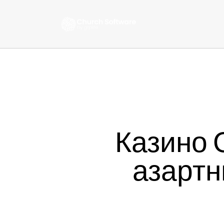
Казино 
азартн