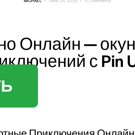
MICHAEL
June 25, 2025
0
Comments
но Онлайн — окун
иключений с Pin U
ТЬ
зартные Приключения Онлайн