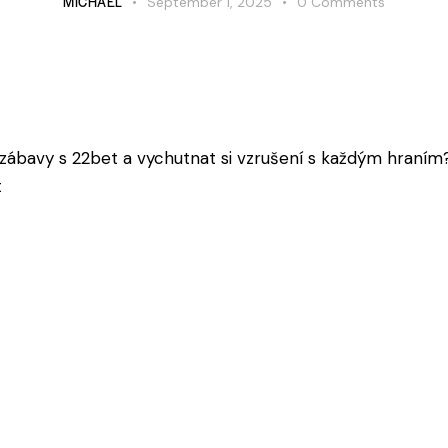
MICHAEL
September 1, 2025
0
Comments
zábavy s 22bet a vychutnat si vzrušení s každým hraním
t