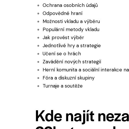
Ochrana osobních údajů
Odpovědné hraní
Možnosti vkladu a výběru
Populární metody vkladu
Jak provést výběr
Jednotlivé hry a strategie
Učení se o hrách
Zavádění nových strategií
Herní komunita a sociální interakce n
Fóra a diskuzní skupiny
Turnaje a soutěže
Kde najít ne