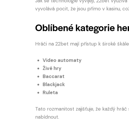
Jak se technologie vyvíjejí, 22bet využívá
vyvolává pocit, že jsou přímo v kasinu, c
Oblíbené kategorie he
Hráči na 22bet mají přístup k široké škále 
Video automaty
Živé hry
Baccarat
Blackjack
Ruleta
Tato rozmanitost zajišťuje, že každý hráč
nabídnout.