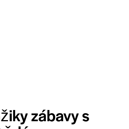
žiky zábavy s