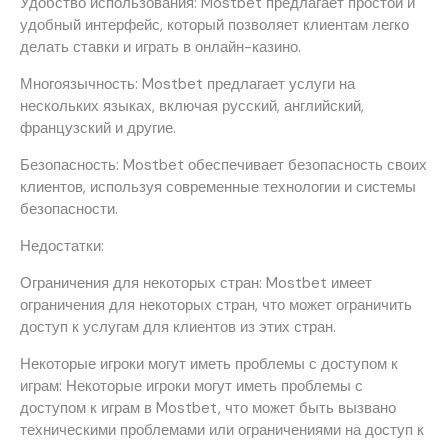
Удобство использования: Mostbet предлагает простой и
удобный интерфейс, который позволяет клиентам легко
делать ставки и играть в онлайн-казино.
Многоязычность: Mostbet предлагает услуги на
нескольких языках, включая русский, английский,
французский и другие.
Безопасность: Mostbet обеспечивает безопасность своих
клиентов, используя современные технологии и системы
безопасности.
Недостатки:
Ограничения для некоторых стран: Mostbet имеет
ограничения для некоторых стран, что может ограничить
доступ к услугам для клиентов из этих стран.
Некоторые игроки могут иметь проблемы с доступом к
играм: Некоторые игроки могут иметь проблемы с
доступом к играм в Mostbet, что может быть вызвано
техническими проблемами или ограничениями на доступ к