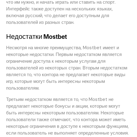
что им нужно, и начать играть или ставить на спорт.
Интерфейс также доступен на нескольких языках,
включая русский, что делает его доступным для
пользователей из разных стран.
Недостатки Mostbet
Несмотря на многие преимущества, Mostbet имеет и
некоторые недостатки. Первым недостатком является
ограничение доступа к некоторым услугам для
пользователей из некоторых стран. Вторым недостатком
является то, что контора не предлагает некоторые виды
игр, которые могут быть интересны некоторым
пользователям.
Третьим недостатком является то, что Mostbet не
предлагает некоторые бонусы и акции, которые могут
быть интересны некоторым пользователям. Некоторые
пользователи также отмечают, что контора может иметь
некоторые ограничения в доступе к некоторым функциям,
если пользователь не выполняет определенные условия.