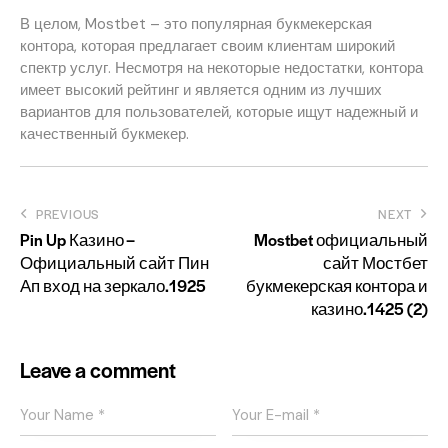
В целом, Mostbet – это популярная букмекерская
контора, которая предлагает своим клиентам широкий
спектр услуг. Несмотря на некоторые недостатки, контора
имеет высокий рейтинг и является одним из лучших
вариантов для пользователей, которые ищут надежный и
качественный букмекер.
Post
PREVIOUS
NEXT
Pin Up Казино –
Mostbet официальный
navigation
Официальный сайт Пин
сайт Мостбет
Ап вход на зеркало.1925
букмекерская контора и
казино.1425 (2)
Leave a comment