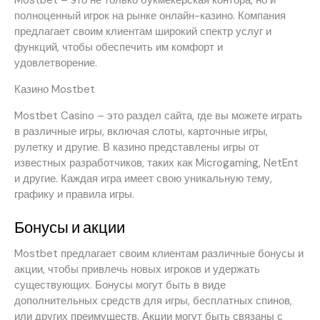
Mostbet – это не только букмекерская контора, но и
полноценный игрок на рынке онлайн-казино. Компания
предлагает своим клиентам широкий спектр услуг и
функций, чтобы обеспечить им комфорт и
удовлетворение.
Казино Mostbet
Mostbet Casino – это раздел сайта, где вы можете играть
в различные игры, включая слоты, карточные игры,
рулетку и другие. В казино представлены игры от
известных разработчиков, таких как Microgaming, NetEnt
и другие. Каждая игра имеет свою уникальную тему,
графику и правила игры.
Бонусы и акции
Mostbet предлагает своим клиентам различные бонусы и
акции, чтобы привлечь новых игроков и удержать
существующих. Бонусы могут быть в виде
дополнительных средств для игры, бесплатных спинов,
или других преимуществ. Акции могут быть связаны с