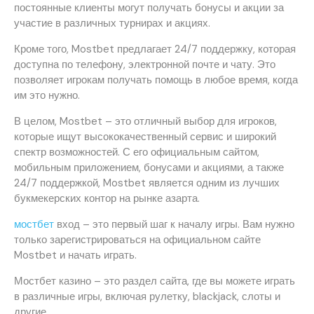
постоянные клиенты могут получать бонусы и акции за
участие в различных турнирах и акциях.
Кроме того, Mostbet предлагает 24/7 поддержку, которая
доступна по телефону, электронной почте и чату. Это
позволяет игрокам получать помощь в любое время, когда
им это нужно.
В целом, Mostbet – это отличный выбор для игроков,
которые ищут высококачественный сервис и широкий
спектр возможностей. С его официальным сайтом,
мобильным приложением, бонусами и акциями, а также
24/7 поддержкой, Mostbet является одним из лучших
букмекерских контор на рынке азарта.
мостбет
вход – это первый шаг к началу игры. Вам нужно
только зарегистрироваться на официальном сайте
Mostbet и начать играть.
Мостбет казино – это раздел сайта, где вы можете играть
в различные игры, включая рулетку, blackjack, слоты и
другие.