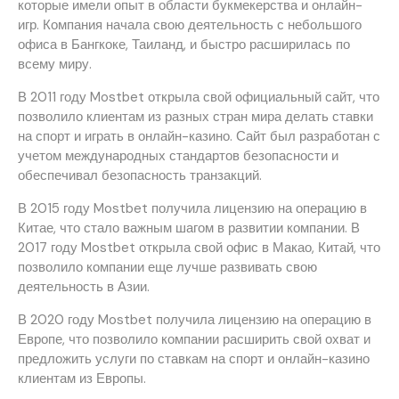
которые имели опыт в области букмекерства и онлайн-
игр. Компания начала свою деятельность с небольшого
офиса в Бангкоке, Таиланд, и быстро расширилась по
всему миру.
В 2011 году Mostbet открыла свой официальный сайт, что
позволило клиентам из разных стран мира делать ставки
на спорт и играть в онлайн-казино. Сайт был разработан с
учетом международных стандартов безопасности и
обеспечивал безопасность транзакций.
В 2015 году Mostbet получила лицензию на операцию в
Китае, что стало важным шагом в развитии компании. В
2017 году Mostbet открыла свой офис в Макао, Китай, что
позволило компании еще лучше развивать свою
деятельность в Азии.
В 2020 году Mostbet получила лицензию на операцию в
Европе, что позволило компании расширить свой охват и
предложить услуги по ставкам на спорт и онлайн-казино
клиентам из Европы.