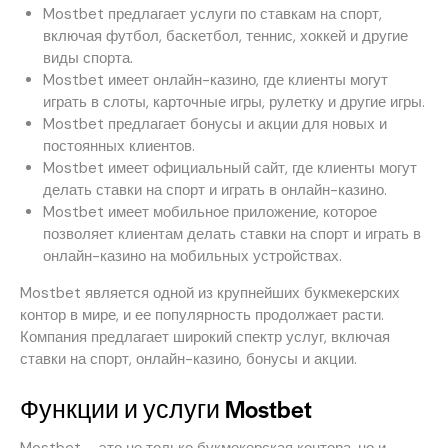
Mostbet предлагает услуги по ставкам на спорт,
включая футбол, баскетбол, теннис, хоккей и другие
виды спорта.
Mostbet имеет онлайн-казино, где клиенты могут
играть в слоты, карточные игры, рулетку и другие игры.
Mostbet предлагает бонусы и акции для новых и
постоянных клиентов.
Mostbet имеет официальный сайт, где клиенты могут
делать ставки на спорт и играть в онлайн-казино.
Mostbet имеет мобильное приложение, которое
позволяет клиентам делать ставки на спорт и играть в
онлайн-казино на мобильных устройствах.
Mostbet является одной из крупнейших букмекерских
контор в мире, и ее популярность продолжает расти.
Компания предлагает широкий спектр услуг, включая
ставки на спорт, онлайн-казино, бонусы и акции.
Функции и услуги Mostbet