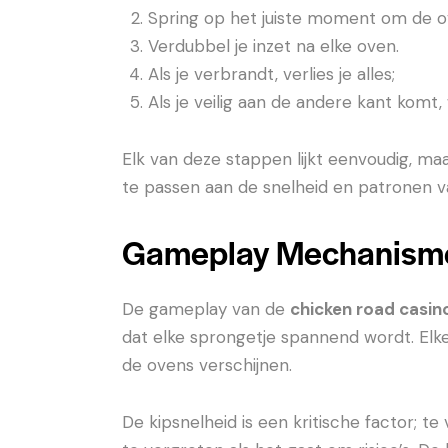
Spring op het juiste moment om de o
Verdubbel je inzet na elke oven.
Als je verbrandt, verlies je alles;
Als je veilig aan de andere kant komt, 
Elk van deze stappen lijkt eenvoudig, maa
te passen aan de snelheid en patronen v
Gameplay Mechanism
De gameplay van de
chicken road casin
dat elke sprongetje spannend wordt. Elke
de ovens verschijnen.
De kipsnelheid is een kritische factor; t