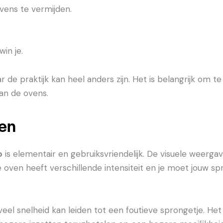
vens te vermijden.
win je.
r de praktijk kan heel anders zijn. Het is belangrijk om t
an de ovens.
en
o
is elementair en gebruiksvriendelijk. De visuele weerga
 oven heeft verschillende intensiteit en je moet jouw s
e veel snelheid kan leiden tot een foutieve sprongetje. H