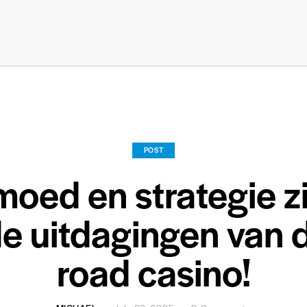
POST
moed en strategie z
 uitdagingen van 
road casino!