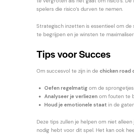
te vergroten als het gaat om risico’s. D
spelers die risico’s durven te nemen.
Strategisch inzetten is essentieel om de
te begrijpen en je winsten te maximaliser
Tips voor Succes
Om succesvol te zijn in de
chicken road 
Oefen regelmatig
om de sprongetjes 
Analyseer je verliezen
om fouten te b
Houd je emotionele staat
in de gaten
Deze tips zullen je helpen om niet allee
nodig hebt voor dit spel. Het kan ook he