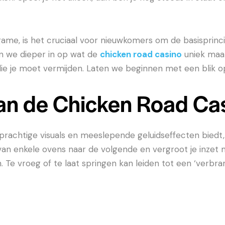
ame, is het cruciaal voor nieuwkomers om de basisprinci
an we dieper in op wat de
chicken road casino
uniek maak
die je moet vermijden. Laten we beginnen met een blik o
van de Chicken Road Ca
prachtige visuals en meeslepende geluidseffecten bied
 van enkele ovens naar de volgende en vergroot je inzet 
n. Te vroeg of te laat springen kan leiden tot een ‘verbran