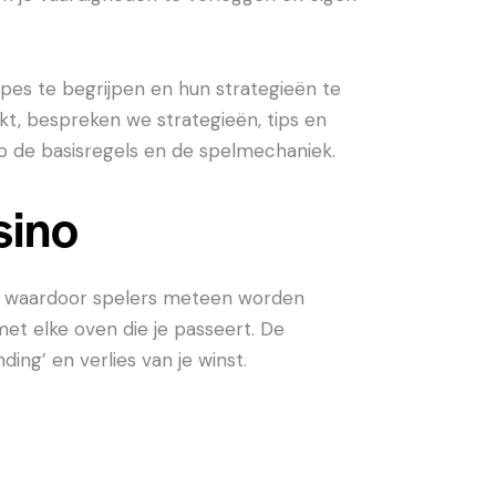
pes te begrijpen en hun strategieën te
t, bespreken we strategieën, tips en
p de basisregels en de spelmechaniek.
sino
t, waardoor spelers meteen worden
met elke oven die je passeert. De
ding’ en verlies van je winst.