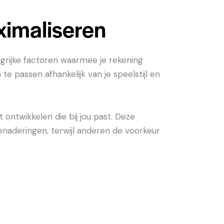
ximaliseren
angrijke factoren waarmee je rekening
e passen afhankelijk van je speelstijl en
 ontwikkelen die bij jou past. Deze
enaderingen, terwijl anderen de voorkeur