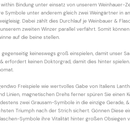
nur within Bindung unter einsatz von unserem Weinhauer-
e Symbole unter anderem gleich zwei Weingärtner in an
igleisig. Dabei zählt dies Durchlauf je Weinbauer & Fl
 unserem zweiten Winzer parallel verfährt.
Somit können 
nne auf die beine stellen.
s gegenseitig keineswegs groß einspielen, damit unser S
 & erfordert keinen Doktorgrad, damit dies hinter spiel
momat.
irgendwo Freispiele wie wertvolles Gabe von Italiens Lant
nd Linien, magnetischen Drehs ferner spüren Sie einen 
ndestens zwei Grausam-Symbole in die einzige Gerade, & s
ten Triumph nach der Strich sichert. Gönnen Diese ein
laschen-Symbole ihre Vitalität hinter großen Obsiegen v