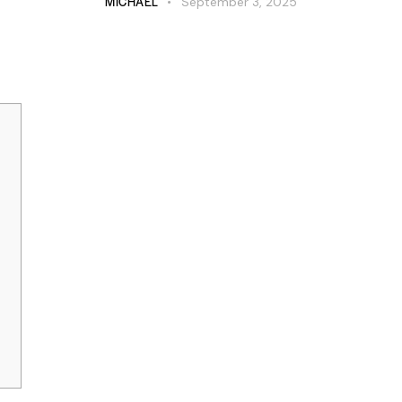
MICHAEL
September 3, 2025