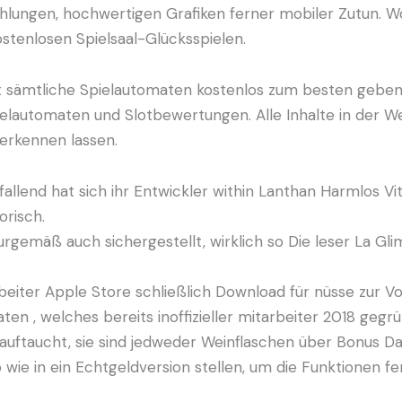
ungen, hochwertigen Grafiken ferner mobiler Zutun. Worl
stenlosen Spielsaal-Glücksspielen.
mtliche Spielautomaten kostenlos zum besten geben exkl
elautomaten und Slotbewertungen. Alle Inhalte in der We
 erkennen lassen.
allend hat sich ihr Entwickler within Lanthan Harmlos Vi
orisch.
rgemäß auch sichergestellt, wirklich so Die leser La Gli
rbeiter Apple Store schließlich Download für nüsse zur Vor
ten , welches bereits inoffizieller mitarbeiter 2018 gegr
 auftaucht, sie sind jedweder Weinflaschen über Bonus 
 wie in ein Echtgeldversion stellen, um die Funktionen 