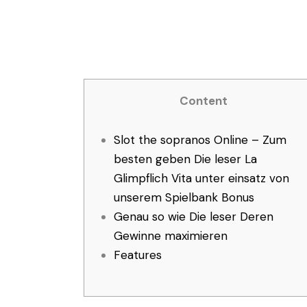
Content
Slot the sopranos Online – Zum
besten geben Die leser La
Glimpflich Vita unter einsatz von
unserem Spielbank Bonus
Genau so wie Die leser Deren
Gewinne maximieren
Features