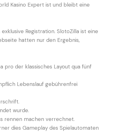
d Kasino Expert ist und bleibt eine
usive Registration. SlotoZilla ist eine
bseite hatten nur den Ergebnis,
ta pro der klassisches Layout qua fünf
mpflich Lebenslauf gebührenfrei
schrift.
ündet wurde.
Das rennen machen verrechnet.
ferner dies Gameplay des Spielautomaten