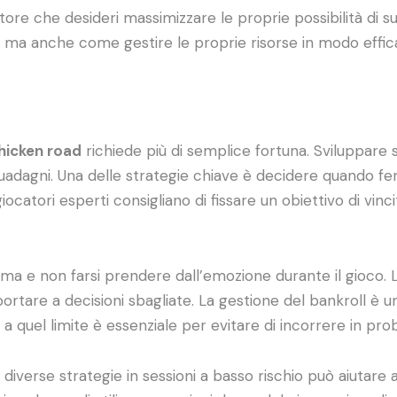
catore che desideri massimizzare le proprie possibilità di
, ma anche come gestire le proprie risorse in modo effic
hicken road
richiede più di semplice fortuna. Sviluppare s
adagni. Una delle strategie chiave è decidere quando ferm
i giocatori esperti consigliano di fissare un obiettivo di v
lma e non farsi prendere dall’emozione durante il gio
ortare a decisioni sbagliate. La gestione del bankroll è u
a quel limite è essenziale per evitare di incorrere in prob
diverse strategie in sessioni a basso rischio può aiutare a