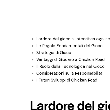
Lardore del gioco si intensifica ogni 
Le Regole Fondamentali del Gioco
Strategie di Gioco
Vantaggi di Giocare a Chicken Road
Il Ruolo della Tecnologica nel Gioco
Considerazioni sulla Responsabilità
I Futuri Sviluppi di Chicken Road
Lardore del gi