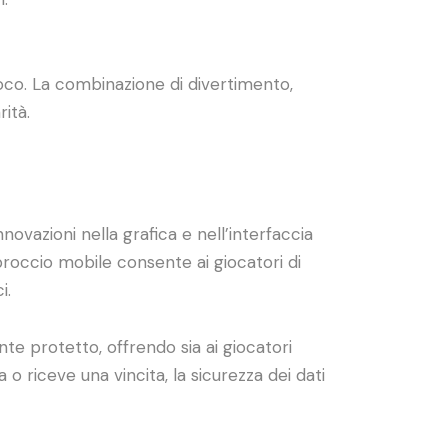
oco. La combinazione di divertimento,
ità.
innovazioni nella grafica e nell’interfaccia
roccio mobile consente ai giocatori di
i.
te protetto, offrendo sia ai giocatori
o riceve una vincita, la sicurezza dei dati