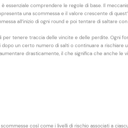
, è essenziale comprendere le regole di base. Il meccani
ppresenta una scommessa e il valore crescente di quest’ul
essa all’inizio di ogni round e poi tentare di saltare con 
li per tenere traccia delle vincite e delle perdite. Ogni
si dopo un certo numero di salti o continuare a rischiar
 aumentare drasticamente, il che significa che anche le vin
elle scommesse così come i livelli di rischio associati a c