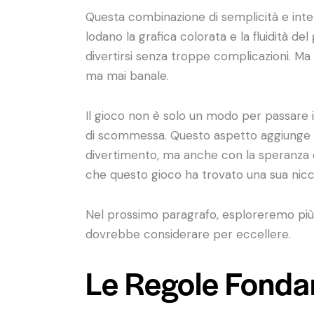
Questa combinazione di semplicità e inte
lodano la grafica colorata e la fluidità de
divertirsi senza troppe complicazioni. Ma
ma mai banale.
Il gioco non è solo un modo per passare i
di scommessa. Questo aspetto aggiunge un 
divertimento, ma anche con la speranza di
che questo gioco ha trovato una sua nicch
Nel prossimo paragrafo, esploreremo più 
dovrebbe considerare per eccellere.
Le Regole Fonda