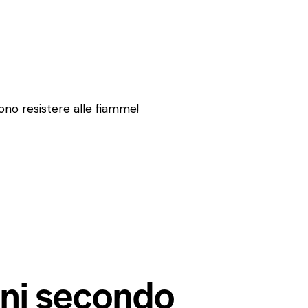
ono resistere alle fiamme!
ogni secondo