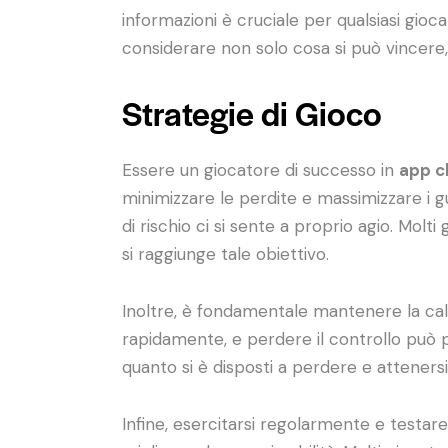
informazioni è cruciale per qualsiasi gio
considerare non solo cosa si può vincere
Strategie di Gioco
Essere un giocatore di successo in
app c
minimizzare le perdite e massimizzare i gu
di rischio ci si sente a proprio agio. Molt
si raggiunge tale obiettivo.
Inoltre, è fondamentale mantenere la ca
rapidamente, e perdere il controllo può p
quanto si è disposti a perdere e attenersi 
Infine, esercitarsi regolarmente e testare 