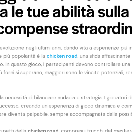
a le tue abilità sull
icompense straordin
voluzione negli ultimi anni, dando vita a esperienze più i
 più popolarità è la
chicken road
, una sfida affascinant
o. In questo gioco, i partecipanti devono controllare una g
ù forni si superano, maggiori sono le vincite potenziali, r
a necessità di bilanciare audacia e strategia. I giocato
i successo, creando un’esperienza di gioco dinamica e coin
are diventa palpabile, sempre accompagnata dalla possibil
aspetti della
chicken road
, compresi i trucchi del mestier