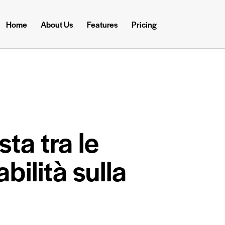
Home
About Us
Features
Pricing
ta tra le
bilità sulla