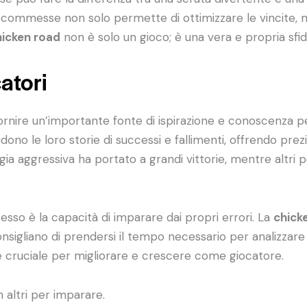
scommesse non solo permette di ottimizzare le vincite, ma 
hicken road
non è solo un gioco; è una vera e propria sfid
catori
 fornire un’importante fonte di ispirazione e conoscenza
vidono le loro storie di successi e fallimenti, offrendo pre
 aggressiva ha portato a grandi vittorie, mentre altri 
esso è la capacità di imparare dai propri errori. La
chick
 consigliano di prendersi il tempo necessario per analizzar
 è cruciale per migliorare e crescere come giocatore.
n altri per imparare.