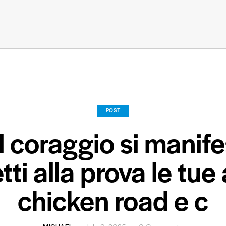
POST
l coraggio si manifes
i alla prova le tue a
chicken road e c