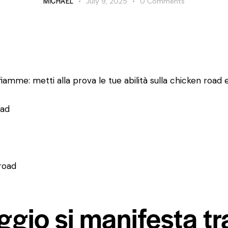
MICHAEL
July 9, 2025
0
Comments
fiamme: metti alla prova le tue abilità sulla chicken road
oad
road
ggio si manifesta tr