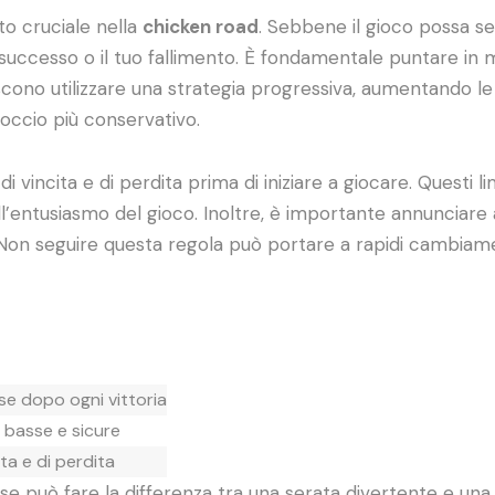
o cruciale nella
chicken road
. Sebbene il gioco possa se
successo o il tuo fallimento. È fondamentale puntare in
scono utilizzare una strategia progressiva, aumentando l
occio più conservativo.
di vincita e di perdita prima di iniziare a giocare. Questi l
dall’entusiasmo del gioco. Inoltre, è importante annunciar
. Non seguire questa regola può portare a rapidi cambiame
 dopo ogni vittoria
basse e sicure
cita e di perdita
ò fare la differenza tra una serata divertente e una pi