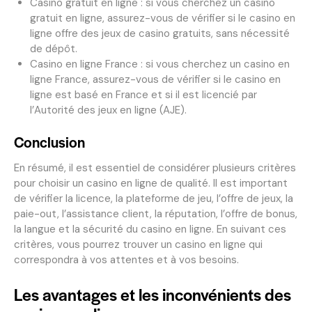
Casino gratuit en ligne : si vous cherchez un casino
gratuit en ligne, assurez-vous de vérifier si le casino en
ligne offre des jeux de casino gratuits, sans nécessité
de dépôt.
Casino en ligne France : si vous cherchez un casino en
ligne France, assurez-vous de vérifier si le casino en
ligne est basé en France et si il est licencié par
l’Autorité des jeux en ligne (AJE).
Conclusion
En résumé, il est essentiel de considérer plusieurs critères
pour choisir un casino en ligne de qualité. Il est important
de vérifier la licence, la plateforme de jeu, l’offre de jeux, la
paie-out, l’assistance client, la réputation, l’offre de bonus,
la langue et la sécurité du casino en ligne. En suivant ces
critères, vous pourrez trouver un casino en ligne qui
correspondra à vos attentes et à vos besoins.
Les avantages et les inconvénients des