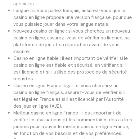
spéciales.
Langue : si vous parlez français, assurez-vous que le
casino en ligne propose une version française, pour que
vous puissiez jouer dans votre langue natale.
Nouveau casino en ligne : si vous cherchez un nouveau
casino en ligne, assurez-vous de vérifier sa licence, sa
plateforme de jeu et sa réputation avant de vous
inscrire.
Casino en ligne fiable : il est important de vérifier si le
casino en ligne est fiable et sécurisé, en vérifiant si il
est licencié et si il utilise des protocoles de sécurité
robustes.
Casino en ligne France légal : si vous cherchez un
casino en ligne français, assurez-vous de vérifier si il
est légal en France et si il est licencié par l’Autorité
des jeux en ligne (AJE).
Meilleur casino en ligne France : il est important de
vérifier les évaluations et les commentaires des autres
joueurs pour trouver le meilleur casino en ligne France,
en fonction de vos besoins et de vos préférences.