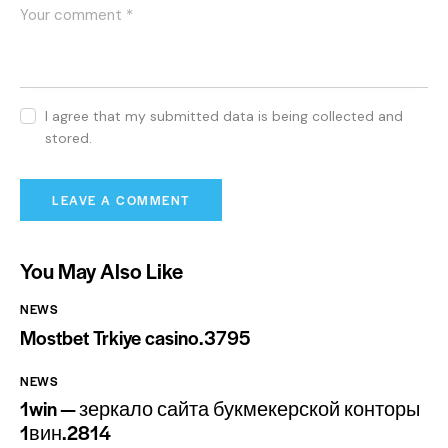
I agree that my submitted data is being collected and
stored.
You May Also Like
NEWS
Mostbet Trkiye casino.3795
NEWS
1win — зеркало сайта букмекерской конторы
1вин.2814