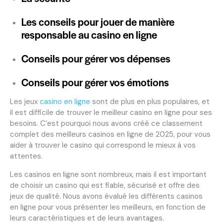
Les conseils pour jouer de manière
responsable au casino en ligne
Conseils pour gérer vos dépenses
Conseils pour gérer vos émotions
Les jeux
casino en ligne
sont de plus en plus populaires, et
il est difficile de trouver le meilleur casino en ligne pour ses
besoins. C’est pourquoi nous avons créé ce classement
complet des meilleurs casinos en ligne de 2025, pour vous
aider à trouver le casino qui correspond le mieux à vos
attentes.
Les casinos en ligne sont nombreux, mais il est important
de choisir un casino qui est fiable, sécurisé et offre des
jeux de qualité. Nous avons évalué les différents casinos
en ligne pour vous présenter les meilleurs, en fonction de
leurs caractéristiques et de leurs avantages.