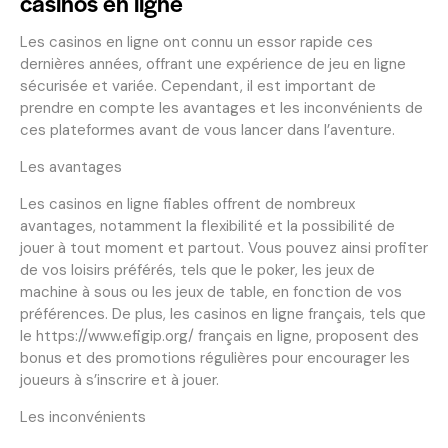
casinos en ligne
Les casinos en ligne ont connu un essor rapide ces
dernières années, offrant une expérience de jeu en ligne
sécurisée et variée. Cependant, il est important de
prendre en compte les avantages et les inconvénients de
ces plateformes avant de vous lancer dans l’aventure.
Les avantages
Les casinos en ligne fiables offrent de nombreux
avantages, notamment la flexibilité et la possibilité de
jouer à tout moment et partout. Vous pouvez ainsi profiter
de vos loisirs préférés, tels que le poker, les jeux de
machine à sous ou les jeux de table, en fonction de vos
préférences. De plus, les casinos en ligne français, tels que
le https://www.efigip.org/ français en ligne, proposent des
bonus et des promotions régulières pour encourager les
joueurs à s’inscrire et à jouer.
Les inconvénients