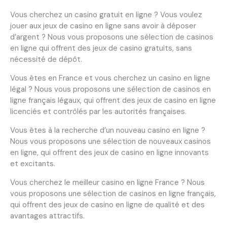
Vous cherchez un casino gratuit en ligne ? Vous voulez
jouer aux jeux de casino en ligne sans avoir à déposer
d’argent ? Nous vous proposons une sélection de casinos
en ligne qui offrent des jeux de casino gratuits, sans
nécessité de dépôt.
Vous êtes en France et vous cherchez un casino en ligne
légal ? Nous vous proposons une sélection de casinos en
ligne français légaux, qui offrent des jeux de casino en ligne
licenciés et contrôlés par les autorités françaises.
Vous êtes à la recherche d’un nouveau casino en ligne ?
Nous vous proposons une sélection de nouveaux casinos
en ligne, qui offrent des jeux de casino en ligne innovants
et excitants.
Vous cherchez le meilleur casino en ligne France ? Nous
vous proposons une sélection de casinos en ligne français,
qui offrent des jeux de casino en ligne de qualité et des
avantages attractifs.