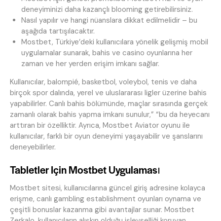
deneyiminizi daha kazançlı blooming getirebilirsiniz.
Nasıl yapılır ve hangi nüanslara dikkat edilmelidir – bu
aşağıda tartışılacaktır.
Mostbet, Türkiye’deki kullanıcılara yönelik gelişmiş mobil
uygulamalar sunarak, bahis ve casino oyunlarına her
zaman ve her yerden erişim imkanı sağlar.
Kullanıcılar, balompié, basketbol, voleybol, tenis ve daha
birçok spor dalında, yerel ve uluslararası ligler üzerine bahis
yapabilirler. Canlı bahis bölümünde, maçlar sırasında gerçek
zamanlı olarak bahis yapma imkanı sunulur,” “bu da heyecanı
arttıran bir özelliktir. Ayrıca, Mostbet Aviator oyunu ile
kullanıcılar, farklı bir oyun deneyimi yaşayabilir ve şanslarını
deneyebilirler.
Tabletler Için Mostbet Uygulaması
Mostbet sitesi, kullanıcılarına güncel giriş adresine kolayca
erişme, canlı gambling establishment oyunları oynama ve
çeşitli bonuslar kazanma gibi avantajlar sunar. Mostbet
Zerkalo, kullanıcıların alışkın olduğu işlevselliği koruyan