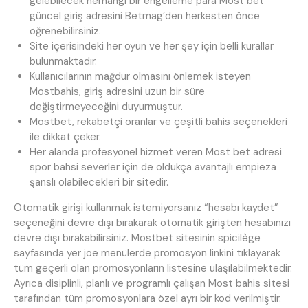
gelebilecek herhangi bir engelleme para Most bet
güncel giriş adresini Betmag’den herkesten önce
öğrenebilirsiniz.
Site içerisindeki her oyun ve her şey için belli kurallar
bulunmaktadır.
Kullanıcılarının mağdur olmasını önlemek isteyen
Mostbahis, giriş adresini uzun bir süre
değiştirmeyeceğini duyurmuştur.
Mostbet, rekabetçi oranlar ve çeşitli bahis seçenekleri
ile dikkat çeker.
Her alanda profesyonel hizmet veren Most bet adresi
spor bahsi severler için de oldukça avantajlı empieza
şanslı olabilecekleri bir sitedir.
Otomatik girişi kullanmak istemiyorsanız “hesabı kaydet”
seçeneğini devre dışı bırakarak otomatik girişten hesabınızı
devre dışı bırakabilirsiniz. Mostbet sitesinin spicilège
sayfasında yer joe menülerde promosyon linkini tıklayarak
tüm geçerli olan promosyonların listesine ulaşılabilmektedir.
Ayrıca disiplinli, planlı ve programlı çalışan Most bahis sitesi
tarafından tüm promosyonlara özel ayrı bir kod verilmiştir.