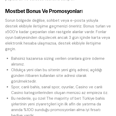
Mostbet Bonus Ve Promosyonları
Sorun bölgede değilse, sohbet veya e-posta yoluyla
destek ekibiyle iletişime geçmenizi öneririz. Bonus turları ve
x500’e kadar çarpanları olan rastgele alanlar vardır. Fonlar
oyun bakiyesinden düşülecek ancak 3 gün içinde karta veya
elektronik hesaba ulaşmazsa, destek ekibiyle iletişime
geçin.
Bahsiniz kazanırsa sizing verilen oranlara göre ödeme
alırsınız.
Oldukça yeni olan bu sitenin yeni giriş adresi, açıldığı
günden itibaren kullanılan site adresi olarak
görülmektedir.
Spor, canlı bahis, sanal spor, oyunlar, Casino ve canlı
Casino kategorilerinden oluşan menüsü az empieza öz.
Bu nedenle, şu özel The majority of bet Türkiye bahis
şirketinin yeni ziyaretçileri için ilk afin de yatırma da
anında %100 sunduğu promosyonları alma iyi fırsatı
hediye vardır.