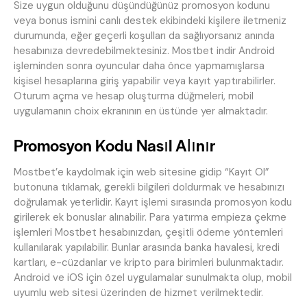
Size uygun olduğunu düşündüğünüz promosyon kodunu
veya bonus ismini canlı destek ekibindeki kişilere iletmeniz
durumunda, eğer geçerli koşulları da sağlıyorsanız anında
hesabınıza devredebilmektesiniz. Mostbet indir Android
işleminden sonra oyuncular daha önce yapmamışlarsa
kişisel hesaplarına giriş yapabilir veya kayıt yaptırabilirler.
Oturum açma ve hesap oluşturma düğmeleri, mobil
uygulamanın choix ekranının en üstünde yer almaktadır.
Promosyon Kodu Nasıl Alınır
Mostbet’e kaydolmak için web sitesine gidip “Kayıt Ol”
butonuna tıklamak, gerekli bilgileri doldurmak ve hesabınızı
doğrulamak yeterlidir. Kayıt işlemi sırasında promosyon kodu
girilerek ek bonuslar alınabilir. Para yatırma empieza çekme
işlemleri Mostbet hesabınızdan, çeşitli ödeme yöntemleri
kullanılarak yapılabilir. Bunlar arasında banka havalesi, kredi
kartları, e-cüzdanlar ve kripto para birimleri bulunmaktadır.
Android ve iOS için özel uygulamalar sunulmakta olup, mobil
uyumlu web sitesi üzerinden de hizmet verilmektedir.