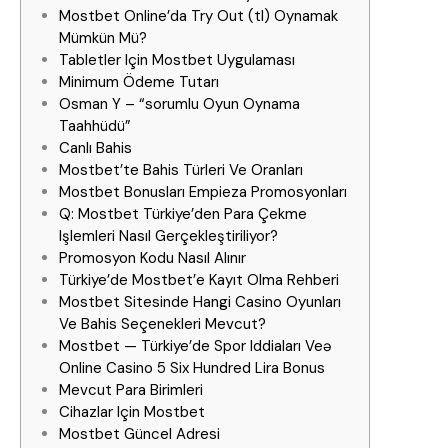
Mostbet Online’da Try Out (tl) Oynamak
Mümkün Mü?
Tabletler Için Mostbet Uygulaması
Minimum Ödeme Tutarı
Osman Y – “sorumlu Oyun Oynama
Taahhüdü”
Canlı Bahis
Mostbet’te Bahis Türleri Ve Oranları
Mostbet Bonusları Empieza Promosyonları
Q: Mostbet Türkiye’den Para Çekme
Işlemleri Nasıl Gerçekleştiriliyor?
Promosyon Kodu Nasıl Alınır
Türkiye’de Mostbet’e Kayıt Olma Rehberi
Mostbet Sitesinde Hangi Casino Oyunları
Ve Bahis Seçenekleri Mevcut?
Mostbet — Türkiye’de Spor Iddiaları Veə
Online Casino 5 Six Hundred Lira Bonus
Mevcut Para Birimleri
Cihazlar Için Mostbet
Mostbet Güncel Adresi