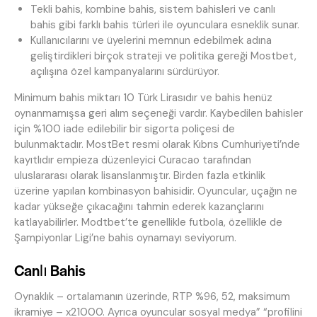
Tekli bahis, kombine bahis, sistem bahisleri ve canlı
bahis gibi farklı bahis türleri ile oyunculara esneklik sunar.
Kullanıcılarını ve üyelerini memnun edebilmek adına
geliştirdikleri birçok strateji ve politika gereği Mostbet,
açılışına özel kampanyalarını sürdürüyor.
Minimum bahis miktarı 10 Türk Lirasıdır ve bahis henüz
oynanmamışsa geri alım seçeneği vardır. Kaybedilen bahisler
için %100 iade edilebilir bir sigorta poliçesi de
bulunmaktadır. MostBet resmi olarak Kıbrıs Cumhuriyeti’nde
kayıtlıdır empieza düzenleyici Curacao tarafından
uluslararası olarak lisanslanmıştır. Birden fazla etkinlik
üzerine yapılan kombinasyon bahisidir. Oyuncular, uçağın ne
kadar yükseğe çıkacağını tahmin ederek kazançlarını
katlayabilirler. Modtbet’te genellikle futbola, özellikle de
Şampiyonlar Ligi’ne bahis oynamayı seviyorum.
Canlı Bahis
Oynaklık – ortalamanın üzerinde, RTP %96, 52, maksimum
ikramiye – x21000. Ayrıca oyuncular sosyal medya” “profilini