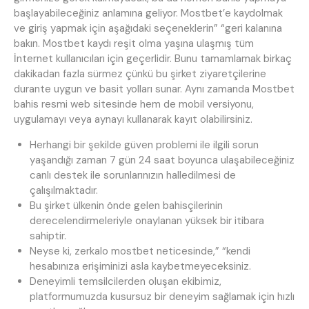
başlayabileceğiniz anlamına geliyor. Mostbet’e kaydolmak
ve giriş yapmak için aşağıdaki seçeneklerin” “geri kalanına
bakın. Mostbet kaydı reşit olma yaşına ulaşmış tüm
İnternet kullanıcıları için geçerlidir. Bunu tamamlamak birkaç
dakikadan fazla sürmez çünkü bu şirket ziyaretçilerine
durante uygun ve basit yolları sunar. Aynı zamanda Mostbet
bahis resmi web sitesinde hem de mobil versiyonu,
uygulamayı veya aynayı kullanarak kayıt olabilirsiniz.
Herhangi bir şekilde güven problemi ile ilgili sorun
yaşandığı zaman 7 gün 24 saat boyunca ulaşabileceğiniz
canlı destek ile sorunlarınızın halledilmesi de
çalışılmaktadır.
Bu şirket ülkenin önde gelen bahisçilerinin
derecelendirmeleriyle onaylanan yüksek bir itibara
sahiptir.
Neyse ki, zerkalo mostbet neticesinde,” “kendi
hesabınıza erişiminizi asla kaybetmeyeceksiniz.
Deneyimli temsilcilerden oluşan ekibimiz,
platformumuzda kusursuz bir deneyim sağlamak için hızlı