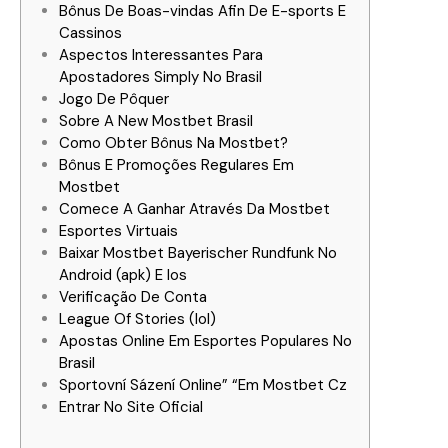
Bônus De Boas-vindas Afin De E-sports E
Cassinos
Aspectos Interessantes Para
Apostadores Simply No Brasil
Jogo De Pôquer
Sobre A New Mostbet Brasil
Como Obter Bônus Na Mostbet?
Bônus E Promoções Regulares Em
Mostbet
Comece A Ganhar Através Da Mostbet
Esportes Virtuais
Baixar Mostbet Bayerischer Rundfunk No
Android (apk) E Ios
Verificação De Conta
League Of Stories (lol)
Apostas Online Em Esportes Populares No
Brasil
Sportovní Sázení Online” “Em Mostbet Cz
Entrar No Site Oficial