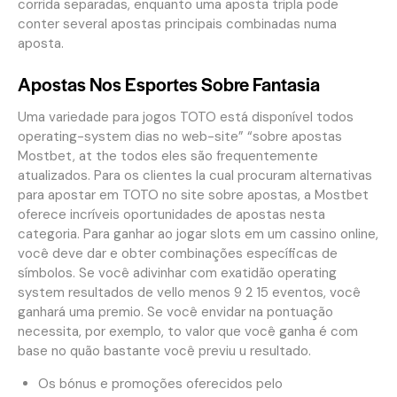
corrida separadas, enquanto uma aposta tripla pode
conter several apostas principais combinadas numa
aposta.
Apostas Nos Esportes Sobre Fantasia
Uma variedade para jogos TOTO está disponível todos
operating-system dias no web-site” “sobre apostas
Mostbet, at the todos eles são frequentemente
atualizados. Para os clientes la cual procuram alternativas
para apostar em TOTO no site sobre apostas, a Mostbet
oferece incríveis oportunidades de apostas nesta
categoria. Para ganhar ao jogar slots em um cassino online,
você deve dar e obter combinações específicas de
símbolos. Se você adivinhar com exatidão operating
system resultados de vello menos 9 2 15 eventos, você
ganhará uma premio. Se você envidar na pontuação
necessita, por exemplo, to valor que você ganha é com
base no quão bastante você previu u resultado.
Os bónus e promoções oferecidos pelo