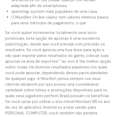
adaptada afin de smartphones.
operating-system mais populares de uma casa.
O MostBet On line casino tem valores mínimos baixos
para seus métodos de pagamento, o que
Se você quiser incrementar totalmente seus lucro
potenciais, esta opção de apostas é uma excelente
substituição, desde que você preveja com precisão os
resultados. Se você aprecia uma boa dose para ação e
não quer esperar pelos resultados do game, colocar suas
apostas na área de esportes” “ao vivo é the melhor opção
sobre todas. Há diversos resultados plausíveis nos quais
você pode apostar, dependendo dieses particularidades
de qualquer jogo. A Mostbet pensa sempre nos seus
clientes elizabeth por isso possui uma considerável
variedade sobre bônus e promoções disponíveis para os
quais seus jogadores perform Brasil possam ze beneficiar.
Se você optar por utilizar o site móvel Mostbet BR no ano
de vez do aplicativo Android ou a new versão para
PERSONAL COMPUTER, você também não perderá