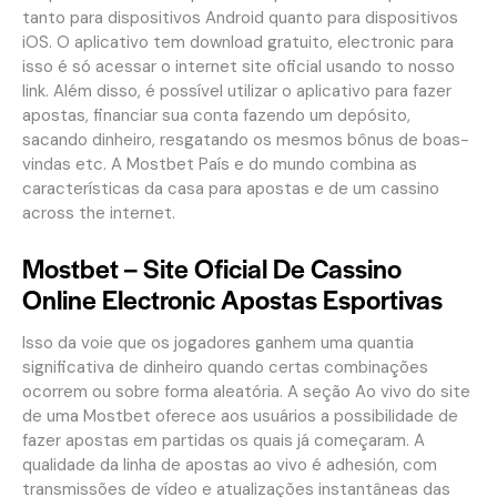
tanto para dispositivos Android quanto para dispositivos
iOS. O aplicativo tem download gratuito, electronic para
isso é só acessar o internet site oficial usando to nosso
link. Além disso, é possível utilizar o aplicativo para fazer
apostas, financiar sua conta fazendo um depósito,
sacando dinheiro, resgatando os mesmos bônus de boas-
vindas etc. A Mostbet País e do mundo combina as
características da casa para apostas e de um cassino
across the internet.
Mostbet – Site Oficial De Cassino
Online Electronic Apostas Esportivas
Isso da voie que os jogadores ganhem uma quantia
significativa de dinheiro quando certas combinações
ocorrem ou sobre forma aleatória. A seção Ao vivo do site
de uma Mostbet oferece aos usuários a possibilidade de
fazer apostas em partidas os quais já começaram. A
qualidade da linha de apostas ao vivo é adhesión, com
transmissões de vídeo e atualizações instantâneas das