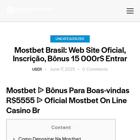
UNCATEGORIZED
Mostbet Brasil: Web Site Oficial,
Inscrição, Bônus 15 000r$ Entrar
USER
June 17, 2025
0
Comments
Mostbet ᐉ Bônus Para Boas-vindas
R$5555 ᐉ Oficial Mostbet On Line
Casino Br
Content
Como Depositar Na Mostbet