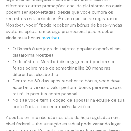
diferentes outras promoções enel da plataforma os quais
podem ser aproveitadas, desde que você cumpra os
requisitos estabelecidos. É claro que, ao se registrar no
Mostbet, você” “pode receber um bônus de boas-vindas
systems aplicar um código promocional para receber
ainda mais bônus
mostbet
.
O Bacará é um jogo de tarjetas popular disponível em
plataforma Mostbet.
O depósito e Mostbet disengagement podem ser
feitos sobre mais de something like 20 maneiras
diferentes, elizabeth o
Dentro de 30 dias após receber to bônus, você deve
apostar 5 vezes o valor perform bônus para ser capaz
retirá-lo para tua conta pessoal.
No site você tem a opção de apostar na equipe de sua
preferência e torcer através da vitória.
Apostas on-line não são nos dias de hoje reguladas num
nível federal – the situação estadual pode variar do lugar
para o mais um. Portanto, os jogadores Brasileiros devem