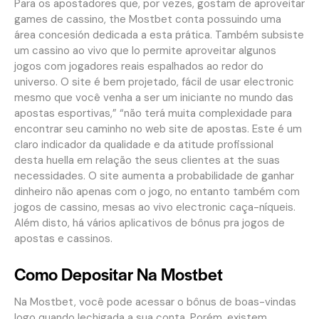
Para os apostadores que, por vezes, gostam de aproveitar
games de cassino, the Mostbet conta possuindo uma
área concesión dedicada a esta prática. Também subsiste
um cassino ao vivo que lo permite aproveitar algunos
jogos com jogadores reais espalhados ao redor do
universo. O site é bem projetado, fácil de usar electronic
mesmo que você venha a ser um iniciante no mundo das
apostas esportivas,” “não terá muita complexidade para
encontrar seu caminho no web site de apostas. Este é um
claro indicador da qualidade e da atitude profissional
desta huella em relação the seus clientes at the suas
necessidades. O site aumenta a probabilidade de ganhar
dinheiro não apenas com o jogo, no entanto também com
jogos de cassino, mesas ao vivo electronic caça-níqueis.
Além disto, há vários aplicativos de bônus pra jogos de
apostas e cassinos.
Como Depositar Na Mostbet
Na Mostbet, você pode acessar o bônus de boas-vindas
logo quando lechigada a sua conta. Porém, existem