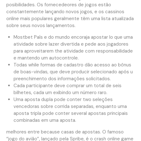
posibilidades. Os fornecedeores de jogos estão
constantemente lançando novos jogos, e os cassinos
online mais populares geralmente têm uma lista atualizada
sobre seus novos lançamentos.
Mostbet País e do mundo encoraja apostar lo que uma
atividade sobre lazer divertida e pede aos jogadores
para aproveitarem the atividade com responsabilidade
e mantendo um autocontrole.
Todas while formas de cadastro dão acesso ao bônus
de boas-vindas, que deve producir selecionado após u
preenchimento dos informações solicitados.
Cada participante deve comprar um total de seis
bilhetes, cada um exibindo um número raro.
Uma aposta dupla pode conter two seleções
vencedoras sobre corrida separadas, enquanto uma
aposta tripla pode conter several apostas principais
combinadas em uma aposta.
melhores entre because casas de apostas. O famoso
“jogo do avião”, lançado pela Spribe, é o crash online game