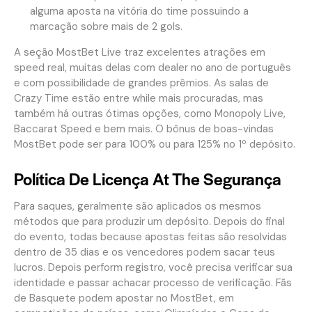
alguma aposta na vitória do time possuindo a
marcação sobre mais de 2 gols.
A seção MostBet Live traz excelentes atrações em
speed real, muitas delas com dealer no ano de português
e com possibilidade de grandes prêmios. As salas de
Crazy Time estão entre while mais procuradas, mas
também há outras ótimas opções, como Monopoly Live,
Baccarat Speed e bem mais. O bônus de boas-vindas
MostBet pode ser para 100% ou para 125% no 1º depósito.
Política De Licença At The Segurança
Para saques, geralmente são aplicados os mesmos
métodos que para produzir um depósito. Depois do final
do evento, todas because apostas feitas são resolvidas
dentro de 35 dias e os vencedores podem sacar teus
lucros. Depois perform registro, você precisa verificar sua
identidade e passar achacar processo de verificação. Fãs
de Basquete podem apostar no MostBet, em