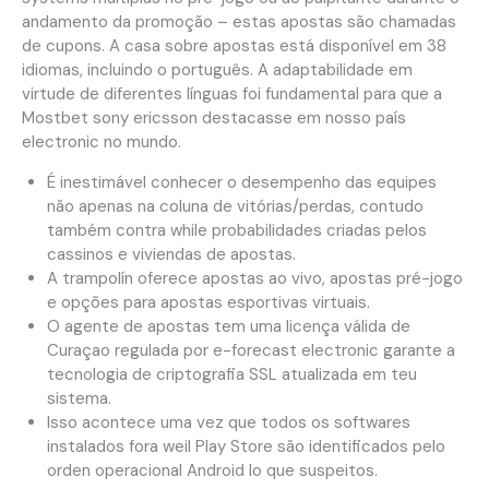
andamento da promoção – estas apostas são chamadas
de cupons. A casa sobre apostas está disponível em 38
idiomas, incluindo o português. A adaptabilidade em
virtude de diferentes línguas foi fundamental para que a
Mostbet sony ericsson destacasse em nosso país
electronic no mundo.
É inestimável conhecer o desempenho das equipes
não apenas na coluna de vitórias/perdas, contudo
também contra while probabilidades criadas pelos
cassinos e viviendas de apostas.
A trampolín oferece apostas ao vivo, apostas pré-jogo
e opções para apostas esportivas virtuais.
O agente de apostas tem uma licença válida de
Curaçao regulada por e-forecast electronic garante a
tecnologia de criptografia SSL atualizada em teu
sistema.
Isso acontece uma vez que todos os softwares
instalados fora weil Play Store são identificados pelo
orden operacional Android lo que suspeitos.