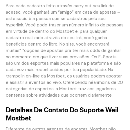
Para cada cadastro feito através carry out seu link de
acesso, você ganhará um “amigo” em casa de apostas –
este socio é a pessoa que se cadastrou pelo seu
hyperlink. Você pode trazer um número infinito de pessoas
em virtude de dentro do Mostbet e, para qualquer
cadastro realizado através do seu link, você ganha
benefícios dentro do libro. No site, você encontrará
muitas” “opções de apostas pra ter mais odds de ganhar
no momento em que fizer suas previsões. Os E-Sports
são um dos esportes mais populares na plataforma e são
cada vez mais reconhecidos por tua popularidade. Na
trampolín on-line da Mostbet, os usuários podem apostar
e assistir a eventos ao vivo. Oferecendo néanmoins de 20
categorias de esportes, a Mostbet traz aos jogadores
centenas sobre atividades que ocorrem diariamente.
Detalhes De Contato Do Suporte Weil
Mostbet
Diferente de outros agentes de apostas, Mostbet não