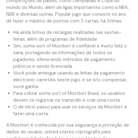
competições de países, como Olimpíadas e Copa do
mundo do Mundo, além de ligas importantes como a NBA,
NBB e diversas outras. Popular jogo que consiste no ano
de fazer o máximo de pontos com 3 cartas, há ótimas
Há ainda bônus de recargas realizadas nas sextas-
feiras, além de programas de fidelidade
Sim, some sort of Mostbet é confiável e muito feliz y
sana, protegendo as informações de todos os
jogadores, oferecendo métodos de pagamento
práticos e sendo licenciada.
Você pode arriesgar usando as linhas de pagamento
electronic carretéis neste jogo, e se isto compensar,
você ganha.
Para utilizar some sort of Mostbet Brasil, os usuários
devem ze registrar na trampolín e criar uma conta.
O de início passo para usar os serviços da Mostbet é
fazer uma conta.
A Mostbet é conhecida por sua segurança e proteção de
dados do usuário, united states criptografia para