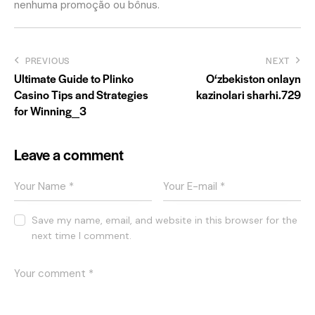
nenhuma promoção ou bônus.
Post
PREVIOUS
NEXT
Ultimate Guide to Plinko
O‘zbekiston onlayn
navigation
Casino Tips and Strategies
kazinolari sharhi.729
for Winning_3
Leave a comment
Save my name, email, and website in this browser for the
next time I comment.