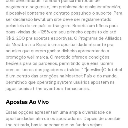
confidencialidade. Também possui métodos de
pagamento seguros e, em problema de qualquer afección,
é possível contarse em contato possuindo o suporte. Para
ser declarado lawful, um site deve ser regulamentado
pelas leis de um país estrangeiro. Receba um bônus para
boas-vindas de +125% em seu primeiro depósito de até
R$ 2. 200 pra apostas esportivas. O Programa de Afiliados
da Mostbet no Brasil é uma oportunidade atraente pra
aqueles que querem ganhar dinheiro apresentando a
promoção weil marca. O metodo oferece condições
flexíveis para os parceiros, permitindo que eles lucrem
com os lucros dos jogadores atraídos.” “[newline]O futebol
é um centro das atenções na Mostbet País e do mundo,
permitindo que operating system usuários apostem na
jogos locais at the eventos internacionais.
Apostas Ao Vivo
Essas opções apresentam uma ampla diversidade de
oportunidades afin de os apostadores. Depois de concluir
the retirada, basta acechar que os fundos sejam