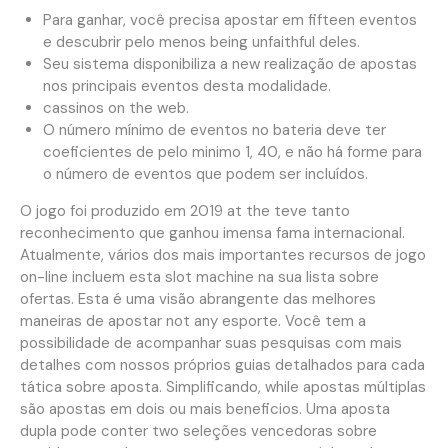
Para ganhar, você precisa apostar em fifteen eventos
e descubrir pelo menos being unfaithful deles.
Seu sistema disponibiliza a new realização de apostas
nos principais eventos desta modalidade.
cassinos on the web.
O número mínimo de eventos no bateria deve ter
coeficientes de pelo minimo 1, 40, e não há forme para
o número de eventos que podem ser incluídos.
O jogo foi produzido em 2019 at the teve tanto
reconhecimento que ganhou imensa fama internacional.
Atualmente, vários dos mais importantes recursos de jogo
on-line incluem esta slot machine na sua lista sobre
ofertas. Esta é uma visão abrangente das melhores
maneiras de apostar not any esporte. Você tem a
possibilidade de acompanhar suas pesquisas com mais
detalhes com nossos próprios guias detalhados para cada
tática sobre aposta. Simplificando, while apostas múltiplas
são apostas em dois ou mais beneficios. Uma aposta
dupla pode conter two seleções vencedoras sobre