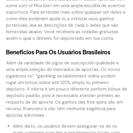
some sort of Mostbet em uma ampla escolha de eventos
esportivos. Para entender mais sobre qualquer um deles e
como eles poderiam ajudá-lo a otimizar seus ganhos
potenciais, leia as descrições de cada o deles que são
fornecidas abaixo. Você receberá as rodadas gratuitas
assim o qual o dinheiro for depositado em tua conta.
Benefícios Para Os Usuários Brasileiros
Além da variedade de jogos de suscripción qualidade e
uma ampla seleção de mercados de apostas. Os novos
jogadores no” “gambling establishment online podem
rogar um bônus sobre até 125% simply no primeiro
depósito. A oferta é um pouco diferente perform bônus de
depósito padrão, pois é necessário atender primeiro ao
requisito de de aposta. Os ganhos das free spins são em
recurso financeiro e não têm nenhuma exigência para
apostas adicionais.
Além disto, os usuários devem assegurar-se de os
quais cumprem suas leis e regulamentos locais com