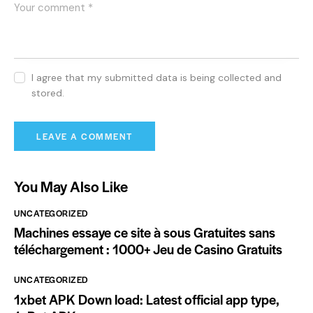
I agree that my submitted data is being collected and
stored.
You May Also Like
UNCATEGORIZED
Machines essaye ce site à sous Gratuites sans
téléchargement : 1000+ Jeu de Casino Gratuits
UNCATEGORIZED
1xbet APK Down load: Latest official app type,