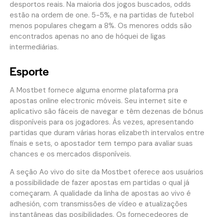
desportos reais. Na maioria dos jogos buscados, odds
estão na ordem de one. 5-5%, e na partidas de futebol
menos populares chegam a 8%. Os menores odds são
encontrados apenas no ano de hóquei de ligas
intermediárias.
Esporte
A Mostbet fornece alguma enorme plataforma pra
apostas online electronic móveis. Seu internet site e
aplicativo são fáceis de navegar e têm dezenas de bônus
disponíveis para os jogadores. Às vezes, apresentando
partidas que duram várias horas elizabeth intervalos entre
finais e sets, o apostador tem tempo para avaliar suas
chances e os mercados disponíveis.
A seção Ao vivo do site da Mostbet oferece aos usuários
a possibilidade de fazer apostas em partidas o qual já
começaram. A qualidade da linha de apostas ao vivo é
adhesión, com transmissões de vídeo e atualizações
instantâneas das posibilidades. Os fornecedeores de