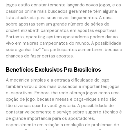
jogos estão constantemente lançando novos jogos, e os
cassinos online mais buscados geralmente têm alguma
lista atualizada para seus novos lançamentos. A casa
sobre apostas tem um grande número de séries de
cricket elizabeth campeonatos em apostas esportivas.
Portanto, operating system apostadores podem dar ao
vivo em maiores campeonatos do mundo. A possibilidade
sobre ganhar faz” “os participantes aumentarem because
chances de fazer certas apostas.
Benefícios Exclusivos Pra Brasileiros
A mecânica simples e a entrada dificuldade do jogo
também virou o dos mais buscados e importantes jogos
e-esportivos. Embora the rede ofereça jogos como uma
opção de jogo, because mesas e caça-níqueis não são
tão diversas quanto você gostaria. A possibilidade de
contatar velocemente o serviço sobre suporte técnico é
de grande importância para os apostadores,
especialmente em relação a resolução de problemas de