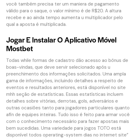
você também precisa ter um maniera de pagamento
válido para o saque, o valor mínimo é de R$20. A altura
recebe e ao ainda tempo aumenta u multiplicador pelo
qual a aposta é multiplicada.
Jogar E Instalar O Aplicativo Móvel
Mostbet
Todas while formas de cadastro dão acesso ao bônus de
boas-vindas, que deve servir selecionado após u
preenchimento dos informações solicitados. Uma ampla
gama de informações, incluindo detalhes a respeito de
eventos e resultados anteriores, está disponível no site
mhh seção de estatísticas. Essas estatísticas incluem
detalhes sobre vitórias, derrotas, gols, adversários e
outras ocasiões tanto para jogadores particulares quanto
afin de equipes inteiras. Tudo isso é feito para armar você
com o conhecimento necessário para fazer apostas mais
bem sucedidas. Uma variedade para jogos TOTO está
disponível todos operating-system dias no internet site”