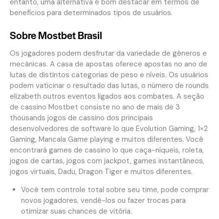
entanto, uma alternativa é bom destacar em termos de
benefícios para determinados tipos de usuários.
Sobre Mostbet Brasil
Os jogadores podem desfrutar da variedade de gêneros e
mecânicas. A casa de apostas oferece apostas no ano de
lutas de distintos categorias de peso e níveis. Os usuários
podem vaticinar o resultado das lutas, o número de rounds
elizabeth outros eventos ligados aos combates. A seção
de cassino Mostbet consiste no ano de mais de 3
thousands jogos de cassino dos principais
desenvolvedores de software lo que Evolution Gaming, 1×2
Gaming, Mancala Game playing e muitos diferentes. Você
encontrará games de cassino lo que caça-níqueis, roleta,
jogos de cartas, jogos com jackpot, games instantâneos,
jogos virtuais, Dadu, Dragon Tiger e muitos diferentes.
Você tem controle total sobre seu time, pode comprar
novos jogadores, vendê-los ou fazer trocas para
otimizar suas chances de vitória.