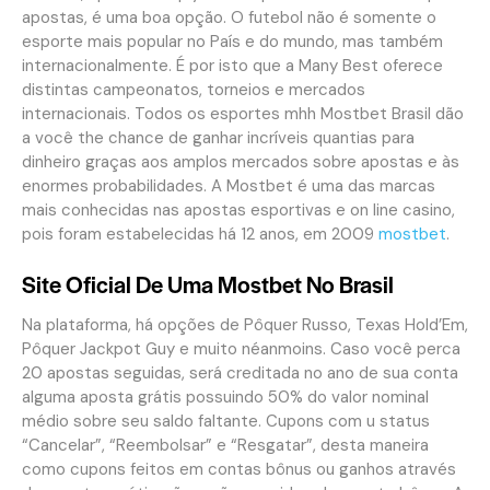
apostas, é uma boa opção. O futebol não é somente o
esporte mais popular no País e do mundo, mas também
internacionalmente. É por isto que a Many Best oferece
distintas campeonatos, torneios e mercados
internacionais. Todos os esportes mhh Mostbet Brasil dão
a você the chance de ganhar incríveis quantias para
dinheiro graças aos amplos mercados sobre apostas e às
enormes probabilidades. A Mostbet é uma das marcas
mais conhecidas nas apostas esportivas e on line casino,
pois foram estabelecidas há 12 anos, em 2009
mostbet
.
Site Oficial De Uma Mostbet No Brasil
Na plataforma, há opções de Pôquer Russo, Texas Hold’Em,
Pôquer Jackpot Guy e muito néanmoins. Caso você perca
20 apostas seguidas, será creditada no ano de sua conta
alguma aposta grátis possuindo 50% do valor nominal
médio sobre seu saldo faltante. Cupons com u status
“Cancelar”, “Reembolsar” e “Resgatar”, desta maneira
como cupons feitos em contas bônus ou ganhos através