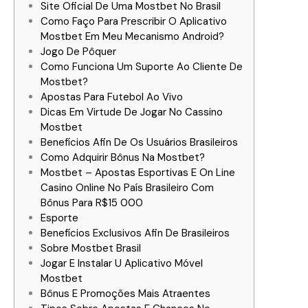
Site Oficial De Uma Mostbet No Brasil
Como Faço Para Prescribir O Aplicativo
Mostbet Em Meu Mecanismo Android?
Jogo De Pôquer
Como Funciona Um Suporte Ao Cliente De
Mostbet?
Apostas Para Futebol Ao Vivo
Dicas Em Virtude De Jogar No Cassino
Mostbet
Benefícios Afin De Os Usuários Brasileiros
Como Adquirir Bônus Na Mostbet?
Mostbet – Apostas Esportivas E On Line
Casino Online No País Brasileiro Com
Bônus Para R$15 000
Esporte
Benefícios Exclusivos Afin De Brasileiros
Sobre Mostbet Brasil
Jogar E Instalar U Aplicativo Móvel
Mostbet
Bônus E Promoções Mais Atraentes