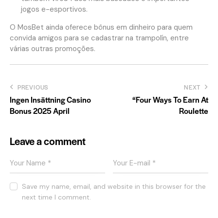
jogos e-esportivos.
O MosBet ainda oferece bônus em dinheiro para quem
convida amigos para se cadastrar na trampolín, entre
várias outras promoções.
Post
PREVIOUS
NEXT
Ingen Insättning Casino
“Four Ways To Earn At
navigation
Bonus 2025 April
Roulette
Leave a comment
Save my name, email, and website in this browser for the
next time I comment.