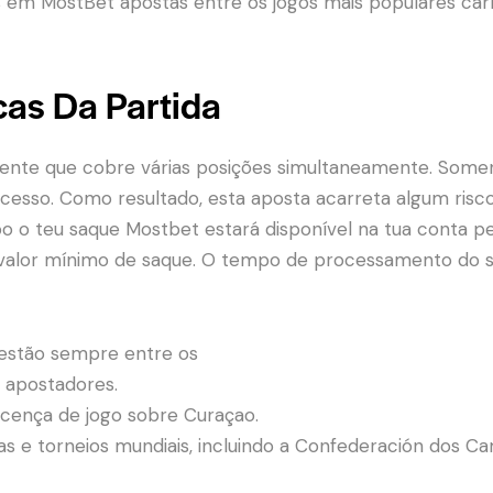
es em MostBet apostas entre os jogos mais populares c
cas Da Partida
te que cobre várias posições simultaneamente. Soment
sucesso. Como resultado, esta aposta acarreta algum ri
o o teu saque Mostbet estará disponível na tua conta pe
 valor mínimo de saque. O tempo de processamento do s
estão sempre entre os
 apostadores.
licença de jogo sobre Curaçao.
s e torneios mundiais, incluindo a Confederación dos C