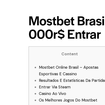
Mostbet Brasil
000r$ Entrar
Content
Mostbet Online Brasil – Apostas
Esportivas E Cassino
Resultados E Estatísticas Da Partida
Entrar Via Steam
Casino Ao Vivo
Os Melhores Jogos Do Mostbet