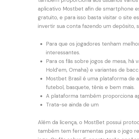
também proporciona aos usuários vários 
aplicativo Mostbet afin de smartphone es
gratuito, e para isso basta visitar o site 
invertir sua conta fazendo um depósito
Para que os jogadores tenham melhor
interessantes.
Para os fãs sobre jogos de mesa, há v
Hold’em, Omaha) e variantes de bacc
Mostbet Brasil é uma plataforma de a
futebol, basquete, tênis e bem mais.
A plataforma também proporciona apos
Trata-se ainda de um
Além da licença, o MostBet possui proto
também tem ferramentas para o jogo res