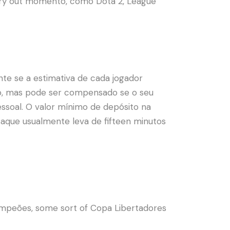
arry out momento, como Dota 2, League
e se a estimativa de cada jogador
sco, mas pode ser compensado se o seu
ssoal. O valor mínimo de depósito na
aque usualmente leva de fifteen minutos
ampeões, some sort of Copa Libertadores