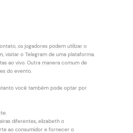
ontato, os jogadores podem utilizar o
m, visitar o Telegram de uma plataforma.
ostas ao vivo. Outra manera comum de
es do evento.
 entanto você também pode optar por
te.
ras diferentes, elizabeth o
te ao consumidor e fornecer o