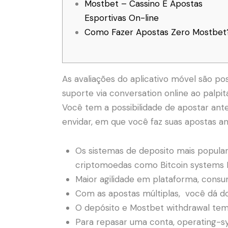
Mostbet – Cassino E Apostas
Esportivas On-line
Como Fazer Apostas Zero Mostbet
As avaliações do aplicativo móvel são pos
suporte via conversation online ao palpi
Você tem a possibilidade de apostar ant
envidar, em que você faz suas apostas a
Os sistemas de deposito mais popula
criptomoedas como Bitcoin systems L
Maior agilidade em plataforma, consu
Com as apostas múltiplas, você dá do
O depósito e Mostbet withdrawal tem a
Para repasar uma conta, operating-