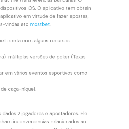
 at the transferências bancárias. O
ispositivos iOS. O aplicativo tem obtain
 o aplicativo em virtude de fazer apostas,
as-vindas etc
mostbet
.
bet conta com alguns recursos
na), múltiplas versões de poker (Texas
tar em vários eventos esportivos como
de caça-níquel.
s dados 2 jogadores e apostadores. Ele
nham inconveniencias relacionados ao