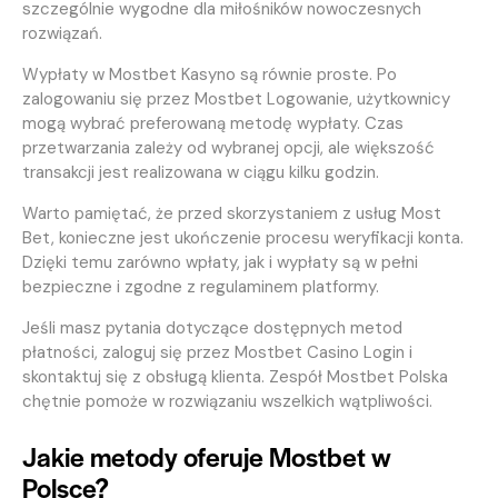
szczególnie wygodne dla miłośników nowoczesnych
rozwiązań.
Wypłaty w Mostbet Kasyno są równie proste. Po
zalogowaniu się przez Mostbet Logowanie, użytkownicy
mogą wybrać preferowaną metodę wypłaty. Czas
przetwarzania zależy od wybranej opcji, ale większość
transakcji jest realizowana w ciągu kilku godzin.
Warto pamiętać, że przed skorzystaniem z usług Most
Bet, konieczne jest ukończenie procesu weryfikacji konta.
Dzięki temu zarówno wpłaty, jak i wypłaty są w pełni
bezpieczne i zgodne z regulaminem platformy.
Jeśli masz pytania dotyczące dostępnych metod
płatności, zaloguj się przez Mostbet Casino Login i
skontaktuj się z obsługą klienta. Zespół Mostbet Polska
chętnie pomoże w rozwiązaniu wszelkich wątpliwości.
Jakie metody oferuje Mostbet w
Polsce?