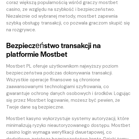
coraz większą popularnością wśród graczy mostbet
casino, ze względu na szybkość i bezpieczeństwo.
Niezależnie od wybranej metody, mostbet zapewnia
szybką obsługę transakcji, co pozwala graczom skupić się
na rozgrywce.
Bezpieczeństwo transakcji na
platformie Mostbet
Mostbet PL oferuje użytkownikom najwyższy poziom
bezpieczeństwa podczas dokonywania transakcji.
Wszystkie operacje finansowe są chronione
zaawansowanymi technologiami szyfrowania, co
gwarantuje ochronę danych osobowych i środków. Logując
się przez Mostbet logowanie, możesz być pewien, że
Twoje dane są bezpieczne.
Mostbet kasyno wykorzystuje systemy autoryzacji, które
minimalizują ryzyko nieautoryzowanego dostępu. Mostbet
casino login wymaga weryfikacji dwuetapowej, co