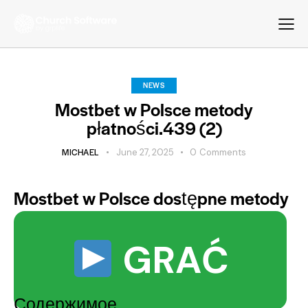
NEWS
Mostbet w Polsce metody
płatności.439 (2)
MICHAEL
June 27, 2025
0
Comments
Mostbet w Polsce dostępne metody
płatności
GRAĆ
Содержимое