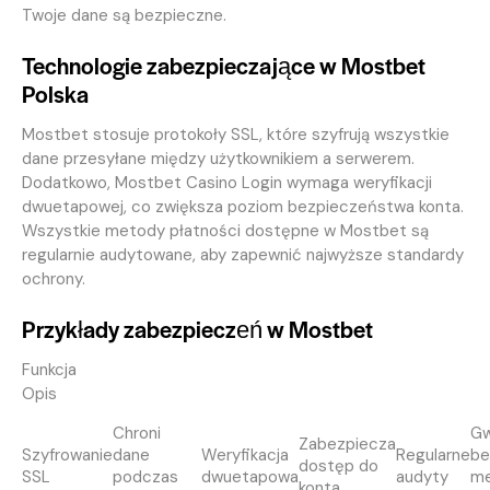
Twoje dane są bezpieczne.
Technologie zabezpieczające w Mostbet
Polska
Mostbet stosuje protokoły SSL, które szyfrują wszystkie
dane przesyłane między użytkownikiem a serwerem.
Dodatkowo, Mostbet Casino Login wymaga weryfikacji
dwuetapowej, co zwiększa poziom bezpieczeństwa konta.
Wszystkie metody płatności dostępne w Mostbet są
regularnie audytowane, aby zapewnić najwyższe standardy
ochrony.
Przykłady zabezpieczeń w Mostbet
Funkcja
Opis
Chroni
Gw
Zabezpiecza
Szyfrowanie
dane
Weryfikacja
Regularne
be
dostęp do
SSL
podczas
dwuetapowa
audyty
m
konta.