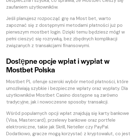
bezpieczna i szybka, co sprawia, że Mostbet cieszy się
zaufaniem użytkowników.
Jeśli planujesz rozpocząć grę na Most bet, warto
zapoznać się z dostępnymi metodami płatności już po
pierwszym mostbet login. Dzięki temu będziesz mógł w
pełni cieszyć się rozrywką, bez zbędnych komplikacji
związanych z transakcjami finansowymi.
Dostępne opcje wpłat i wypłat w
Mostbet Polska
Mostbet PL oferuje szeroki wybór metod płatności, które
umożliwiają szybkie i bezpieczne wpłaty oraz wypłaty. Dla
użytkowników Mostbet Casino dostępne są zarówno
tradycyjne, jak i nowoczesne sposoby transakcji.
Wśród popularnych opcji wpłat znajdują się karty bankowe
(Visa, Mastercard), przelewy bankowe oraz portfele
elektroniczne, takie jak Skrill, Neteller czy PayPal.
Dodatkowo, gracze mogą korzystać z kryptowalut, co jest